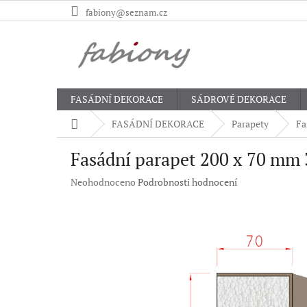
Přejít
fabiony@seznam.cz
na
obsah
FASÁDNÍ DEKORACE
SÁDROVÉ DEKORACE
Domů
FASÁDNÍ DEKORACE
Parapety
Fa
Fasádní parapet 200 x 70 mm
Průměrné
Neohodnoceno
Podrobnosti hodnocení
hodnocení
produktu
je
0,0
z
5
hvězdiček.