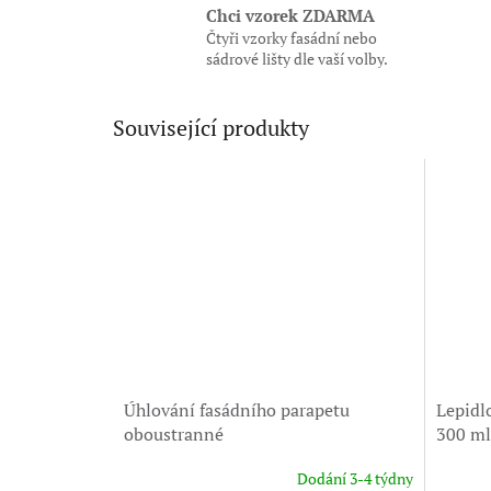
Chci vzorek ZDARMA
Čtyři vzorky fasádní nebo
sádrové lišty dle vaší volby.
Související produkty
Úhlování fasádního parapetu
Lepidl
oboustranné
300 ml
Dodání 3-4 týdny
Průměrné