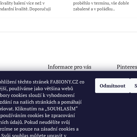
kvality balení více než v
proběhlo v termínu, vše dobře
ndardní kvalitě. Doporučuji
zabalené a v pořádku..
Informace pro vás
Pinteres
Doprava a platba
ny
@
seznam.cz
ohlížení těchto stránek FABIONY.CZ co
Odmítnout
Osobní odběr ve Starém
jší, používáme jako většina webů
32765499
Městě
ubory cookies slouží k vyhodnocení
://www.facebook.c
Obchodní podmínky
zdání na našich stránkách a pomáhají
ofile.php?id=10006
Podmínky ochrany osobních
epšovat. Kliknutím na „SOUHLASÍM“
72246
údajů
s používáním cookies ke zpracování
32765499
Reklamace
ních údajů. Pokud neudělíte svůj
Napište nám
ezíme se pouze na zásadní cookies a
 Svůj souhlas můžete upravit v
KONTAKT 732765499