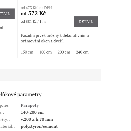
od 473 Kč bez DPH
572 Kč
od
ETAIL
Měrná
od 381 Kč / 1 m
DETAIL
cena:
ní
Fasádní prvek určený k dekorativnímu
orámování oken a dveří.
150 cm
180 cm
200 cm
240 cm
lňkové parametry
gorie
:
Parapety
a:
:
140-200 cm
ěry:
:
v.200 x h.70 mm
ateriál:
:
polystyren/cement