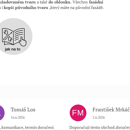
požadovaném tvaru
a také
do oblouku.
Všechny
fasádní
 i
kopii původního tvaru ,
který máte na původní
fasádě.
Tomáš Los
František Mrkáč
L
FM
Hodnocení obchodu je 5 z 5 hvězdiček.
Hodnocení obchodu je
16.6.2026
2.6.2026
a, komunikace, termín doručení
Doporučuji tento obchod.doručen