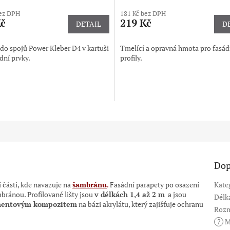
bez DPH
181 Kč bez DPH
Kč
219 Kč
DETAIL
D
do spojů Power Kleber D4 v kartuši
Tmelící a opravná hmota pro fasád
dní prvky.
profily.
Dop
 části, kde navazuje na
šambránu
.
Fasádní parapety po osazení
Kate
mbránou
. Profilované lišty jsou
v délkách 1,4 až 2 m
a jsou
Délk
entovým kompozitem
na bázi akrylátu, který zajišťuje ochranu
Rozm
?
M