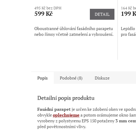
hodnocení
495 Kč bez DPH
164 Kč 
produktu
599 Kč
199 
DETAIL
je
5,0
z
Oboustranné úhlování fasádního parapetu
Lepidlo 
5
nebo římsy včetně zatmelení a vybroušení.
pro fasá
hvězdiček.
Popis
Podobné (8)
Diskuze
Detailní popis produktu
Fasádní parapet
je
určen ke zdobení oken ve spodní
obvykle
oplechujeme
a potom orámujeme okno ša
vyrobeny z polystyrenu EPS 150 potaženy
3 mm cem
před povětrnostními vlivy.