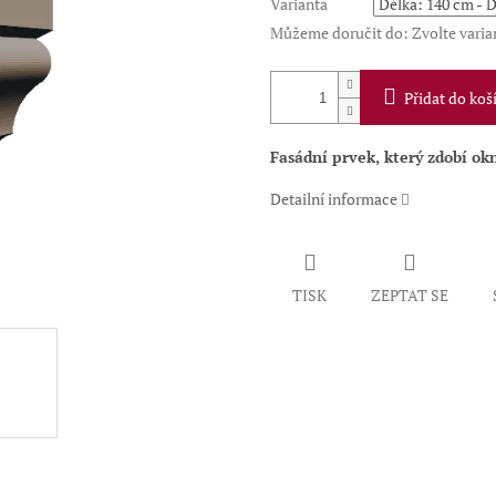
Varianta
Můžeme doručit do:
Zvolte varia
Přidat do koš
Fasádní prvek, který z
dobí okn
Detailní informace
TISK
ZEPTAT SE