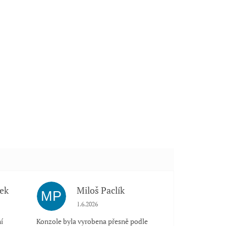
ek
Miloš Paclík
MP
 5 z 5 hvězdiček.
Hodnocení obchodu je 5 z 5 hvězdiček.
1.6.2026
í
Konzole byla vyrobena přesně podle