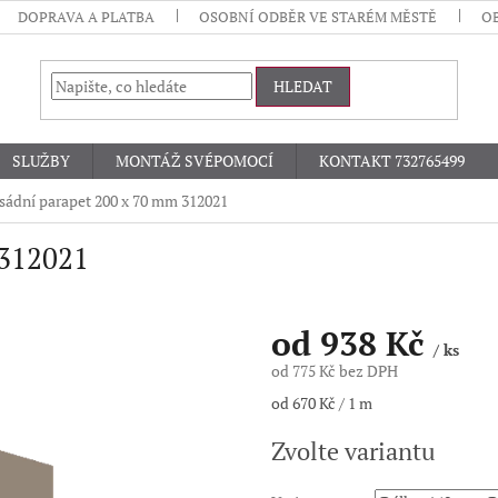
DOPRAVA A PLATBA
OSOBNÍ ODBĚR VE STARÉM MĚSTĚ
O
HLEDAT
SLUŽBY
MONTÁŽ SVÉPOMOCÍ
KONTAKT 732765499
sádní parapet 200 x 70 mm 312021
 312021
od
938 Kč
/ ks
od
775 Kč
bez DPH
Měrná
od 670 Kč / 1 m
cena:
Zvolte variantu