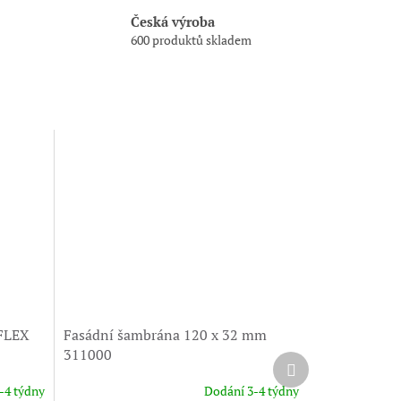
Česká výroba
600 produktů skladem
-FLEX
Fasádní šambrána 120 x 32 mm
311000
Další
produkt
-4 týdny
Dodání 3-4 týdny