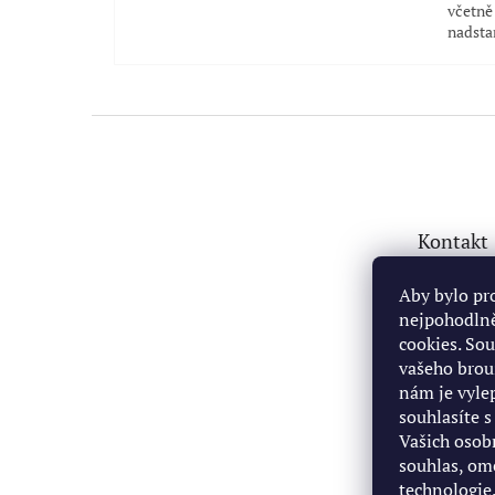
včetně 
nadsta
Z
á
p
a
t
Kontakt
í
fabio
Aby bylo pr
nejpohodlně
+4207
cookies. So
https
vašeho brou
om/pr
nám je vyl
42212
souhlasíte 
+4207
Vašich osob
souhlas, om
technologie.