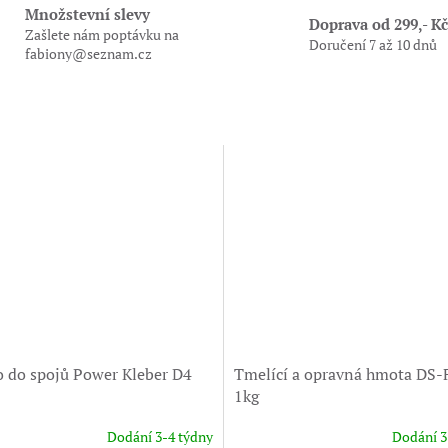
Množstevní slevy
Doprava od 299,- Kč
Zašlete nám poptávku na
Doručení 7 až 10 dnů
fabiony@seznam.cz
o do spojů Power Kleber D4
Tmelící a opravná hmota DS
1kg
Dodání 3-4 týdny
Dodání 3