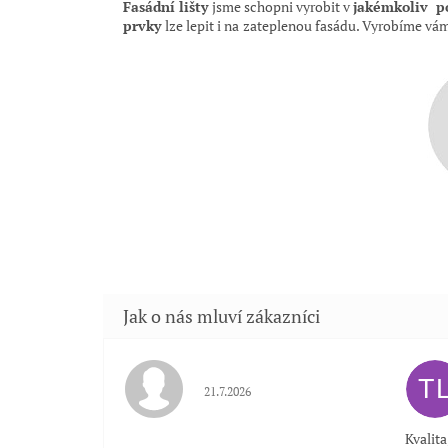
Fasádní lišty
jsme schopni vyrobit v
jakémkoliv 
prvky
lze lepit i na
zateplenou fasádu. Vyrobíme vám
T
Hodnocení obchodu je 5 z 5 hvězdiček.
21.7.2026
Kvalit