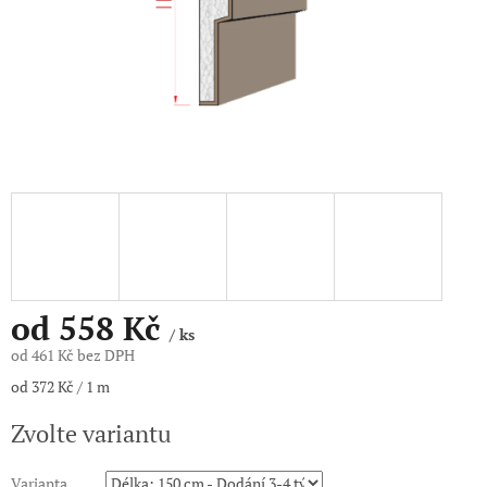
od
558 Kč
/ ks
od
461 Kč
bez DPH
Měrná
od 372 Kč / 1 m
cena:
Zvolte variantu
Varianta