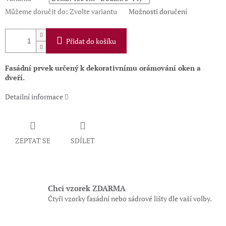
Můžeme doručit do:
Zvolte variantu
Možnosti doručení
Přidat do košíku
Fasádní prvek určený k dekorativnímu orámování oken a
dveří.
Detailní informace
ZEPTAT SE
SDÍLET
Chci vzorek ZDARMA
Čtyři vzorky fasádní nebo sádrové lišty dle vaší volby.