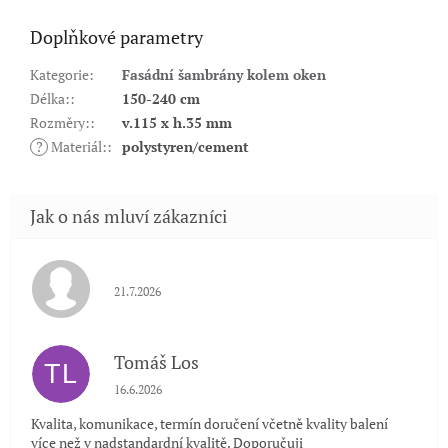
Doplňkové parametry
Kategorie
:
Fasádní šambrány kolem oken
Délka:
:
150-240 cm
Rozměry:
:
v.115 x h.35 mm
?
Materiál:
:
polystyren/cement
Hodnocení obchodu je 5 z 5 hvězdiček.
21.7.2026
Tomáš Los
TL
Hodnocení obchodu je 5 z 5 hvězdiček.
16.6.2026
Kvalita, komunikace, termín doručení včetně kvality balení
více než v nadstandardní kvalitě. Doporučuji