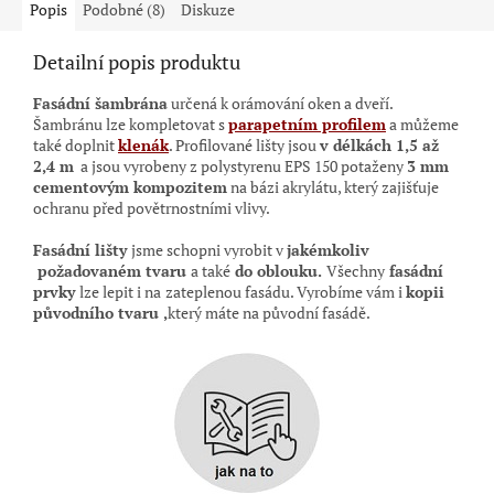
Popis
Podobné (8)
Diskuze
Detailní popis produktu
Fasádní šambrána
určená k orámování oken a dveří.
Šambránu lze kompletovat s
parapetním profilem
a můžeme
také doplnit
klenák
. Profilované lišty jsou
v délkách 1,5 až
2,4 m
a jsou vyrobeny z polystyrenu EPS 150 potaženy
3 mm
cementovým kompozitem
na bázi akrylátu, který zajišťuje
ochranu před povětrnostními vlivy.
Fasádní lišty
jsme schopni vyrobit v
jakémkoliv
požadovaném tvaru
a také
do oblouku.
Všechny
fasádní
prvky
lze lepit i na
zateplenou fasádu. Vyrobíme vám i
kopii
původního tvaru ,
který máte na původní
fasádě.