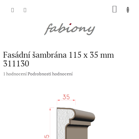
Přejít
NÁKU
na
obsah
KOŠÍK
Fasádní šambrána 115 x 35 mm
311130
Průměrné
1 hodnocení
Podrobnosti hodnocení
hodnocení
produktu
je
5,0
z
5
hvězdiček.