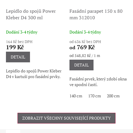
Lepidlo do spojů Power
Fasádní parapet 150 x 80
Kleber D4 300 ml
mm 312010
Dodání 3-4 týdny
Dodání 3-4 týdny
164 Kč bez DPH
od 636 Kč bez DPH
199 Kč
769 Kč
od
Měrná
od 548,82 Kč / 1 m
DETAIL
cena:
DETAIL
Lepidlo do spojů Power Kleber
D4 v kartuši pro fasádní prvky.
Fasádní prvek, který zdobí okna
ve spodní častí.
140 cm
170 cm
200 cm
ZOBRAZIT VŠECHNY SOUVISEJÍCÍ PRODUKTY