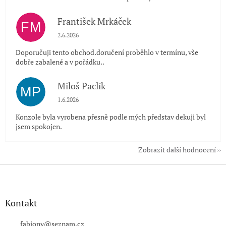
František Mrkáček
FM
Hodnocení obchodu je 5 z 5 hvězdiček.
2.6.2026
Doporučuji tento obchod.doručení proběhlo v termínu, vše
dobře zabalené a v pořádku..
Miloš Paclík
MP
Hodnocení obchodu je 5 z 5 hvězdiček.
1.6.2026
Konzole byla vyrobena přesně podle mých představ dekuji byl
jsem spokojen.
Zobrazit další hodnocení
Z
á
p
a
Kontakt
t
í
fabiony
@
seznam.cz