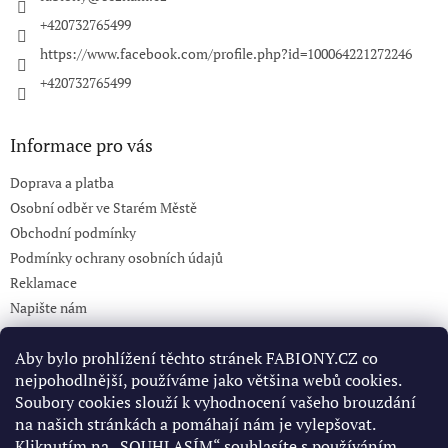
+420732765499
https://www.facebook.com/profile.php?id=100064221272246
+420732765499
Informace pro vás
Doprava a platba
Osobní odběr ve Starém Městě
Obchodní podmínky
Podmínky ochrany osobních údajů
Reklamace
Napište nám
KONTAKT 732765499
Aby bylo prohlížení těchto stránek FABIONY.CZ co
nejpohodlnější, používáme jako většina webů cookies.
Soubory cookies slouží k vyhodnocení vašeho brouzdání
Pinterest
na našich stránkách a pomáhají nám je vylepšovat.
Kliknutím na „SOUHLASÍM“ souhlasíte s používáním