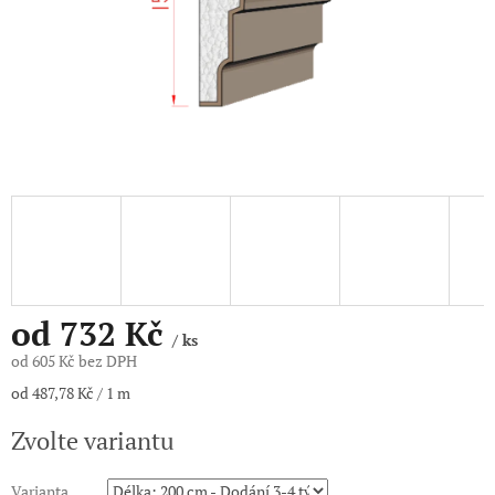
od
732 Kč
/ ks
od
605 Kč
bez DPH
Měrná
od 487,78 Kč / 1 m
cena:
Zvolte variantu
Varianta