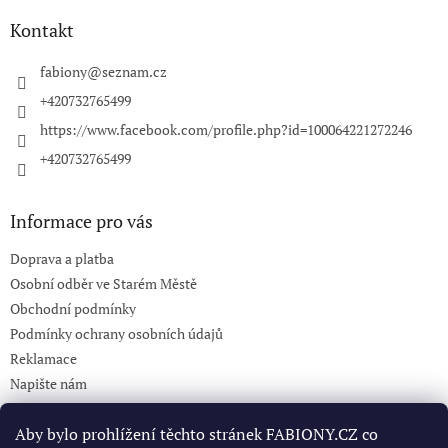
p
a
Kontakt
t
í
fabiony
@
seznam.cz
+420732765499
https://www.facebook.com/profile.php?id=100064221272246
+420732765499
Informace pro vás
Doprava a platba
Osobní odběr ve Starém Městě
Obchodní podmínky
Podmínky ochrany osobních údajů
Reklamace
Napište nám
KONTAKT 732765499
Aby bylo prohlížení těchto stránek FABIONY.CZ co