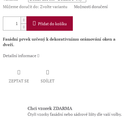
Můžeme doručit do:
Zvolte variantu
Možnosti doručení
Přidat do košíku
Fasádní prvek určený k dekorativnímu orámování oken a
dveří.
Detailní informace
ZEPTAT SE
SDÍLET
Chci vzorek ZDARMA
Čtyři vzorky fasádní nebo sádrové lišty dle vaší volby.