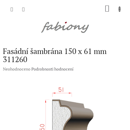
Přejít
NÁKU
na
obsah
KOŠÍK
Fasádní šambrána 150 x 61 mm
311260
Průměrné
Neohodnoceno
Podrobnosti hodnocení
hodnocení
produktu
je
0,0
z
5
hvězdiček.