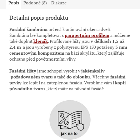
Popis
Podobné (8)
Diskuze
Detailní popis produktu
Fasádní šambrána
určená k orámování oken a dveří.
Šambránu lze kompletovat s
parapetním profilem
a můžeme
také doplnit
klenák
. Profilované lišty jsou
v délkách 1,5 až
2,4 m
a jsou vyrobeny z polystyrenu EPS 150 potaženy
3 mm
cementovým kompozitem
na bázi akrylátu, který zajišťuje
ochranu před povětrnostními vlivy.
Fasádní lišty
jsme schopni vyrobit v
jakémkoliv
požadovaném tvaru
a také
do oblouku.
Všechny
fasádní
prvky
lze lepit i na
zateplenou fasádu. Vyrobíme vám i
kopii
původního tvaru ,
který máte na původní
fasádě.