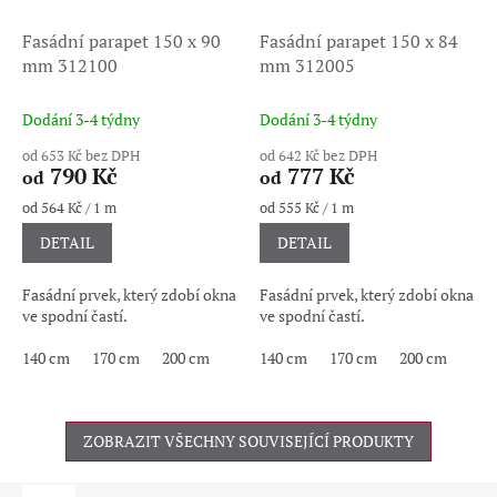
Fasádní parapet 150 x 90
Fasádní parapet 150 x 84
mm 312100
mm 312005
Dodání 3-4 týdny
Dodání 3-4 týdny
od 653 Kč bez DPH
od 642 Kč bez DPH
790 Kč
777 Kč
od
od
Měrná
Měrná
od 564 Kč / 1 m
od 555 Kč / 1 m
cena:
cena:
DETAIL
DETAIL
Fasádní prvek, který zdobí okna
Fasádní prvek, který zdobí okna
ve spodní častí.
ve spodní častí.
140 cm
170 cm
200 cm
140 cm
170 cm
200 cm
ZOBRAZIT VŠECHNY SOUVISEJÍCÍ PRODUKTY