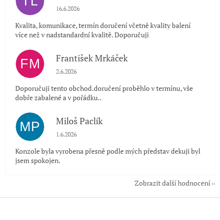
TL
Hodnocení obchodu je 5 z 5 hvězdiček.
16.6.2026
Kvalita, komunikace, termín doručení včetně kvality balení
více než v nadstandardní kvalitě. Doporučuji
František Mrkáček
FM
Hodnocení obchodu je 5 z 5 hvězdiček.
2.6.2026
Doporučuji tento obchod.doručení proběhlo v termínu, vše
dobře zabalené a v pořádku..
Miloš Paclík
MP
Hodnocení obchodu je 5 z 5 hvězdiček.
1.6.2026
Konzole byla vyrobena přesně podle mých představ dekuji byl
jsem spokojen.
Zobrazit další hodnocení
Z
á