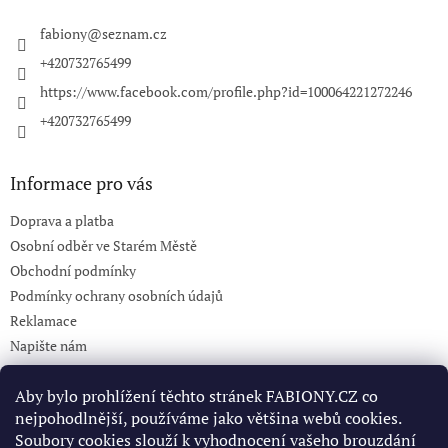
t
í
fabiony
@
seznam.cz
+420732765499
https://www.facebook.com/profile.php?id=100064221272246
+420732765499
Informace pro vás
Doprava a platba
Osobní odběr ve Starém Městě
Obchodní podmínky
Podmínky ochrany osobních údajů
Reklamace
Napište nám
KONTAKT 732765499
Aby bylo prohlížení těchto stránek FABIONY.CZ co
nejpohodlnější, používáme jako většina webů cookies.
Soubory cookies slouží k vyhodnocení vašeho brouzdání
Pinterest