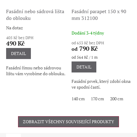
Fasádní nebo sádrová lišta
Fasádní parapet 150 x 90
do oblouku
mm 312100
Na dotaz
Průměrné
Dodání 3-4 týdny
hodnocení
405 Kč bez DPH
produktu
490 Kč
od 653 Kč bez DPH
je
790 Kč
od
3,0
DETAIL
Měrná
od 564 Kč / 1 m
z
cena:
5
DETAIL
Fasádní římsu nebo sádrovou
hvězdiček.
lištu vám vyrobíme do oblouku.
Fasádní prvek, který zdobí okna
ve spodní častí.
140 cm
170 cm
200 cm
ZOBRAZIT VŠECHNY SOUVISEJÍCÍ PRODUKTY