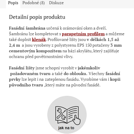
Popis
Podobné (8)
Diskuze
Detailní popis produktu
Fasádní šambrána
určená k orámování oken a dveří.
Šambránu lze kompletovat s
parapetním profilem
a můžeme
také doplnit
klenák
. Profilované lišty jsou
v délkách 1,5 až
2,4 m
a jsou vyrobeny z polystyrenu EPS 150 potaženy
3 mm
cementovým kompozitem
na bázi akrylátu, který zajišťuje
ochranu před povětrnostními vlivy.
Fasádní lišty
jsme schopni vyrobit v
jakémkoliv
požadovaném tvaru
a také
do oblouku.
Všechny
fasádní
prvky
lze lepit i na
zateplenou fasádu. Vyrobíme vám i
kopii
původního tvaru ,
který máte na původní
fasádě.