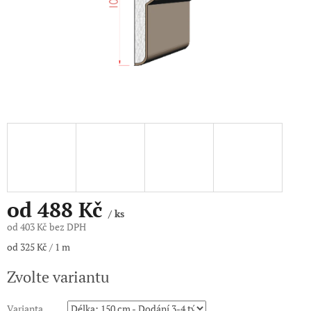
od
488 Kč
/ ks
od
403 Kč
bez DPH
Měrná
od 325 Kč / 1 m
cena:
Zvolte variantu
Varianta