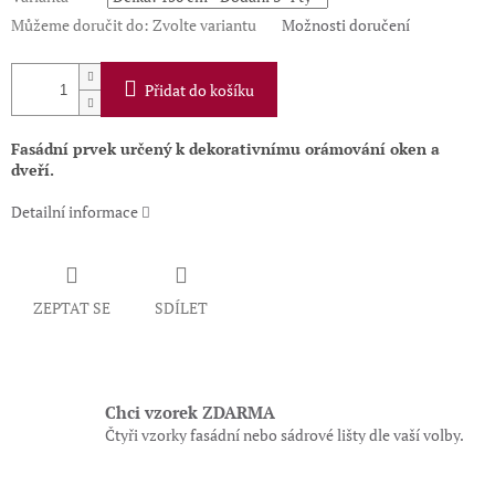
Můžeme doručit do:
Zvolte variantu
Možnosti doručení
Přidat do košíku
Fasádní prvek určený k dekorativnímu orámování oken a
dveří.
Detailní informace
ZEPTAT SE
SDÍLET
Chci vzorek ZDARMA
Čtyři vzorky fasádní nebo sádrové lišty dle vaší volby.