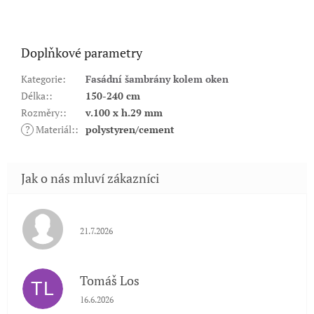
Doplňkové parametry
Kategorie
:
Fasádní šambrány kolem oken
Délka:
:
150-240 cm
Rozměry:
:
v.100 x h.29 mm
?
Materiál:
:
polystyren/cement
Hodnocení obchodu je 5 z 5 hvězdiček.
21.7.2026
Tomáš Los
TL
Hodnocení obchodu je 5 z 5 hvězdiček.
16.6.2026