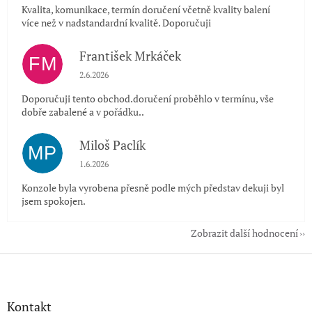
Kvalita, komunikace, termín doručení včetně kvality balení
více než v nadstandardní kvalitě. Doporučuji
František Mrkáček
FM
Hodnocení obchodu je 5 z 5 hvězdiček.
2.6.2026
Doporučuji tento obchod.doručení proběhlo v termínu, vše
dobře zabalené a v pořádku..
Miloš Paclík
MP
Hodnocení obchodu je 5 z 5 hvězdiček.
1.6.2026
Konzole byla vyrobena přesně podle mých představ dekuji byl
jsem spokojen.
Zobrazit další hodnocení
Z
á
p
a
Kontakt