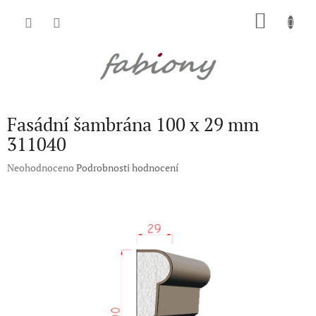
Přejít
NÁKU
na
obsah
KOŠÍK
Fasádní šambrána 100 x 29 mm
311040
Průměrné
Neohodnoceno
Podrobnosti hodnocení
hodnocení
produktu
je
0,0
z
5
hvězdiček.