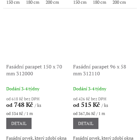
150 cm
180 cm
200 cm
150 cm
180 cm
200 cm
Fasádní parapet 150 x 70
Fasádní parapet 96 x 58
mm 312000
mm 312110
Dodání 3-4 týdny
Dodání 3-4 týdny
od 618 Kč bez DPH
od 426 Kč bez DPH
748 Kč
515 Kč
od
od
/ ks
/ ks
Měrná
Měrná
od 534 Kč / 1 m
od 367,86 Kč / 1 m
cena:
cena:
DETAIL
DETAIL
Fasádní prvek, který zdobí okna
Fasádní prvek, který zdobí okna