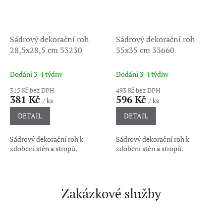
Sádrový dekorační roh
Sádrový dekorační roh
28,5x28,5 cm 33230
35x35 cm 33660
Dodání 3-4 týdny
Dodání 3-4 týdny
315 Kč bez DPH
493 Kč bez DPH
381 Kč
596 Kč
/ ks
/ ks
DETAIL
DETAIL
Sádrový dekorační roh k
Sádrový dekorační roh k
zdobení stěn a stropů.
zdobení stěn a stropů.
Zakázkové služby