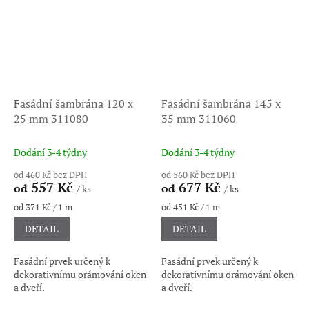
Fasádní šambrána 120 x
Fasádní šambrána 145 x
25 mm 311080
35 mm 311060
Dodání 3-4 týdny
Dodání 3-4 týdny
od 460 Kč bez DPH
od 560 Kč bez DPH
557 Kč
677 Kč
od
od
/ ks
/ ks
Měrná
Měrná
od 371 Kč / 1 m
od 451 Kč / 1 m
cena:
cena:
DETAIL
DETAIL
Fasádní prvek určený k
Fasádní prvek určený k
dekorativnímu orámování oken
dekorativnímu orámování oken
a dveří.
a dveří.