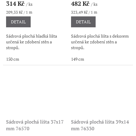
314 Kč
482 Kč
/ ks
/ ks
Měrná
Měrná
209,33 Kč / 1 m
323,49 Kč / 1 m
cena:
cena:
DETAIL
DETAIL
Sádrová plochá hladká lišta
Sádrová plochá lišta s dekorem
určená ke zdobení stěn a
určená ke zdobení stěn a
stropů.
stropů.
150 cm
149 cm
Sádrová plochá lišta 37x17
Sádrová plochá lišta 39x14
mm 76570
mm 76330