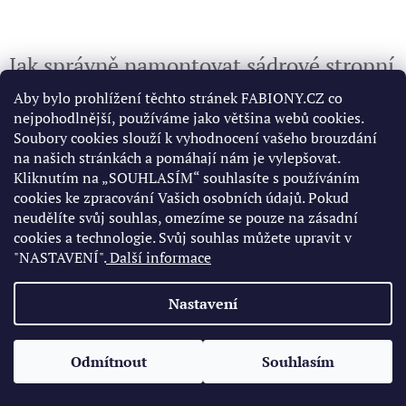
Jak správně namontovat sádrové stropní
lišty-fabiony
Aby bylo prohlížení těchto stránek FABIONY.CZ co
nejpohodlnější, používáme jako většina webů cookies.
Jak správně namontovat sádrové stropní lišty. Fabiony. Montáž
Soubory cookies slouží k vyhodnocení vašeho brouzdání
sádrové stropní lišty, známé také jako fabion, je skvělý způsob, jak
na našich stránkách a pomáhají nám je vylepšovat.
dodat interiéru elegantní a luxusní...
Kliknutím na „SOUHLASÍM“ souhlasíte s používáním
cookies ke zpracování Vašich osobních údajů. Pokud
neudělíte svůj souhlas, omezíme se pouze na zásadní
cookies a technologie. Svůj souhlas můžete upravit v
"NASTAVENÍ".
Další informace
Nastavení
Odmítnout
Souhlasím