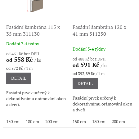
Fasádní šambrána 115 x
Fasádní šambrána 120 x
35 mm 311130
41 mm 311250
Dodání 3-4 týdny
Průměrné
Dodání 3-4 týdny
hodnocení
od 461 Kč bez DPH
produktu
558 Kč
od 488 Kč bez DPH
od
/ ks
je
591 Kč
od
/ ks
5,0
Měrná
od 372 Kč / 1 m
cena:
Měrná
od 393,89 Kč / 1 m
z
DETAIL
cena:
5
DETAIL
hvězdiček.
Fasádní prvek určený k
Fasádní prvek určený k
dekorativnímu orámování oken
dekorativnímu orámování oken
a dveří.
a dveří.
150 cm
180 cm
200 cm
150 cm
180 cm
200 cm