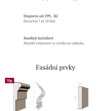
ě
t
Doprava od 299,- Kč
ě
Doručení 7 až 10 dnů
f
a
s
Snadná instalace
Montáž svépomocí a výroba na zakázku.
á
d
n
í
Fasádní prvky
a
i
Tip
n
t
e
r