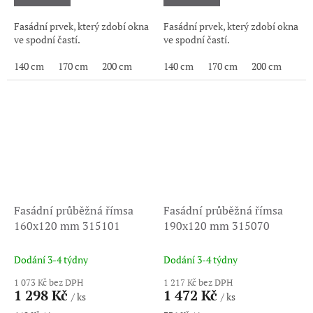
Fasádní prvek, který zdobí okna
Fasádní prvek, který zdobí okna
ve spodní častí.
ve spodní častí.
140 cm
170 cm
200 cm
140 cm
170 cm
200 cm
Fasádní průběžná římsa
Fasádní průběžná římsa
160x120 mm 315101
190x120 mm 315070
Dodání 3-4 týdny
Dodání 3-4 týdny
1 073 Kč bez DPH
1 217 Kč bez DPH
1 298 Kč
1 472 Kč
/ ks
/ ks