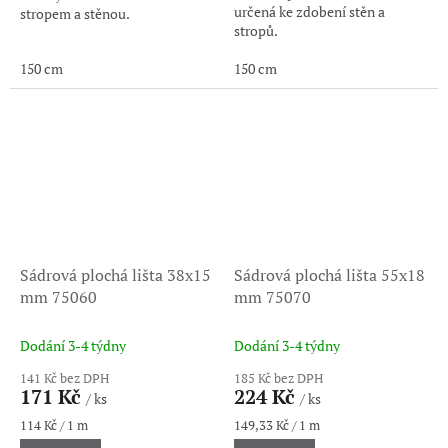
určená ke zdobení stěn a
stropem a stěnou.
stropů.
150 cm
150 cm
Sádrová plochá lišta 38x15
Sádrová plochá lišta 55x18
mm 75060
mm 75070
Dodání 3-4 týdny
Dodání 3-4 týdny
141 Kč bez DPH
185 Kč bez DPH
171 Kč
224 Kč
/ ks
/ ks
Měrná
Měrná
114 Kč / 1 m
149,33 Kč / 1 m
cena:
cena: