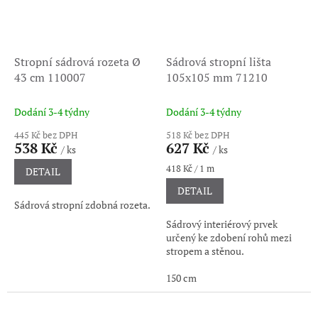
Stropní sádrová rozeta Ø
Sádrová stropní lišta
43 cm 110007
105x105 mm 71210
Dodání 3-4 týdny
Dodání 3-4 týdny
445 Kč bez DPH
518 Kč bez DPH
538 Kč
627 Kč
/ ks
/ ks
Měrná
418 Kč / 1 m
DETAIL
cena:
DETAIL
Sádrová stropní zdobná rozeta.
Sádrový interiérový prvek
určený ke zdobení rohů mezi
stropem a stěnou.
150 cm