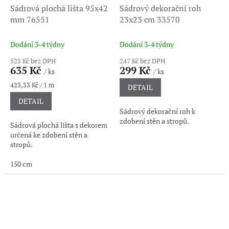
Sádrová plochá lišta 95x42
Sádrový dekorační roh
mm 76551
23x23 cm 33570
Dodání 3-4 týdny
Dodání 3-4 týdny
525 Kč bez DPH
247 Kč bez DPH
635 Kč
299 Kč
/ ks
/ ks
Měrná
423,33 Kč / 1 m
DETAIL
cena:
DETAIL
Sádrový dekorační roh k
zdobení stěn a stropů.
Sádrová plochá lišta s dekorem
určená ke zdobení stěn a
stropů.
150 cm