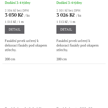
Dodání 3-4 týdny
Dodání 3-4 týdny
2 504 Kč bez DPH
2 501 Kč bez DPH
3 030 Kč
3 026 Kč
/ ks
/ ks
Měrná
Měrná
1 515 Kč / 1 m
1 513 Kč / 1 m
cena:
cena:
DETAIL
DETAIL
Fasádní prvek určený k
Fasádní prvek určený k
dekoraci fasády pod okapem
dekoraci fasády pod okapem
střechy.
střechy.
200 cm
200 cm