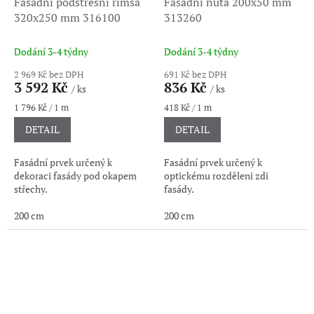
Fasádní podstřešní římsa
Fasádní nuta 200x50 mm
320x250 mm 316100
313260
Dodání 3-4 týdny
Dodání 3-4 týdny
2 969 Kč bez DPH
691 Kč bez DPH
3 592 Kč
836 Kč
/ ks
/ ks
Měrná
Měrná
1 796 Kč / 1 m
418 Kč / 1 m
cena:
cena:
DETAIL
DETAIL
Fasádní prvek určený k
Fasádní prvek určený k
dekoraci fasády pod okapem
optickému rozděleni zdi
střechy.
fasády.
200 cm
200 cm