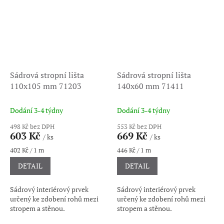
Sádrová stropní lišta
Sádrová stropní lišta
110x105 mm 71203
140x60 mm 71411
Dodání 3-4 týdny
Dodání 3-4 týdny
498 Kč bez DPH
553 Kč bez DPH
603 Kč
669 Kč
/ ks
/ ks
Měrná
Měrná
402 Kč / 1 m
446 Kč / 1 m
cena:
cena:
DETAIL
DETAIL
Sádrový interiérový prvek
Sádrový interiérový prvek
určený ke zdobení rohů mezi
určený ke zdobení rohů mezi
stropem a stěnou.
stropem a stěnou.