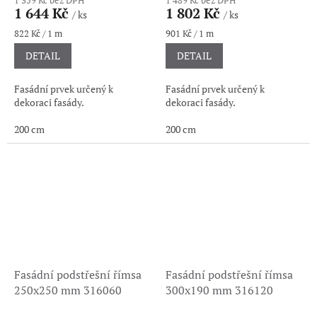
1 644 Kč
1 802 Kč
/ ks
/ ks
Měrná
Měrná
822 Kč / 1 m
901 Kč / 1 m
cena:
cena:
DETAIL
DETAIL
Fasádní prvek určený k
Fasádní prvek určený k
dekoraci fasády.
dekoraci fasády.
200 cm
200 cm
Fasádní podstřešní římsa
Fasádní podstřešní římsa
250x250 mm 316060
300x190 mm 316120