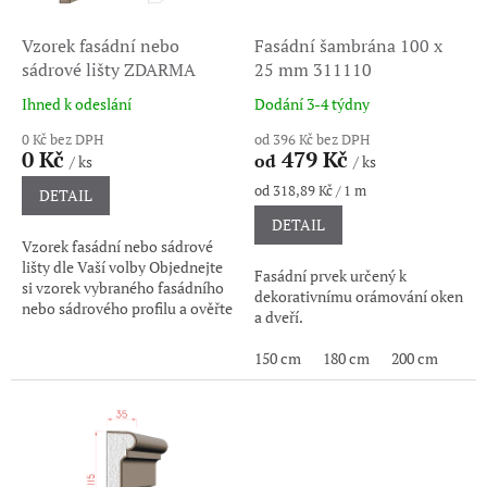
i
é
Vzorek fasádní nebo
Fasádní šambrána 100 x
sádrové lišty ZDARMA
25 mm 311110
r
o
Ihned k odeslání
Dodání 3-4 týdny
Průměrné
Průměrné
hodnocení
hodnocení
v
0 Kč bez DPH
od 396 Kč bez DPH
produktu
produktu
0 Kč
479 Kč
od
/ ks
/ ks
é
je
je
3,3
3,7
Měrná
od 318,89 Kč / 1 m
d
DETAIL
cena:
z
z
DETAIL
e
5
5
Vzorek fasádní nebo sádrové
hvězdiček.
hvězdiček.
k
lišty dle Vaší volby Objednejte
Fasádní prvek určený k
o
si vzorek vybraného fasádního
dekorativnímu orámování oken
nebo sádrového profilu a ověřte
r
a dveří.
si jeho tvar, materiálové
a
provedení i kvalitu...
150 cm
180 cm
200 cm
c
e