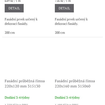
Měrná
Měrná
649 Kč / 1 m
736 Kč / 1 m
cena:
cena:
DETAIL
DETAIL
Fasádní prvek určený k
Fasádní prvek určený k
dekoraci fasády.
dekoraci fasády.
200 cm
200 cm
Fasádní průběžná římsa
Fasádní průběžná římsa
220x120 mm 315130
220x160 mm 315060
Dodání 3-4 týdny
Dodání 3-4 týdny
1 359 Kč bez DPH
1 489 Kč bez DPH