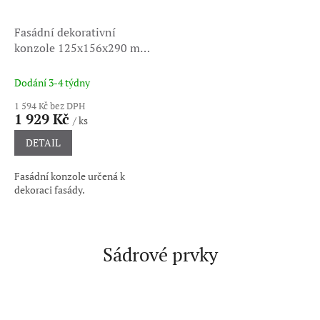
Fasádní dekorativní
konzole 125x156x290 mm
60090
Dodání 3-4 týdny
1 594 Kč bez DPH
1 929 Kč
/ ks
DETAIL
Fasádní konzole určená k
dekoraci fasády.
Sádrové prvky