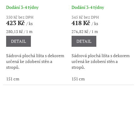
Dodání 3-4 týdny
Dodání 3-4 týdny
350 Kč bez DPH
345 Kč bez DPH
423 Kč
418 Kč
/ ks
/ ks
Měrná
Měrná
280,13 Kč / 1 m
276,82 Kč / 1 m
cena:
cena:
DETAIL
DETAIL
Sádrová plochá lišta s dekorem
Sádrová plochá lišta s dekorem
určená ke zdobení stěn a
určená ke zdobení stěn a
stropů.
stropů.
151 cm
151 cm