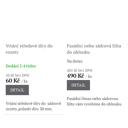
Vrtání středové díry do
Fasádní nebo sádrová lišta
rozety
do oblouku
Na dotaz
Průměrné
Dodání 3-4 týdny
hodnocení
405 Kč bez DPH
produktu
490 Kč
50 Kč bez DPH
/ ks
je
60 Kč
/ ks
3,0
DETAIL
z
DETAIL
5
Fasádní římsu nebo sádrovou
hvězdiček.
Vrtání středové díry do sádrové
lištu vám vyrobíme do oblouku.
rozety, průměr díry 30 mm.