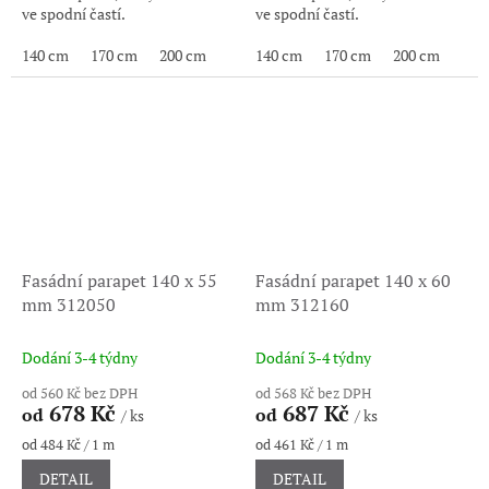
ve spodní častí.
ve spodní častí.
140 cm
170 cm
200 cm
140 cm
170 cm
200 cm
Fasádní parapet 140 x 55
Fasádní parapet 140 x 60
mm 312050
mm 312160
Dodání 3-4 týdny
Dodání 3-4 týdny
od 560 Kč bez DPH
od 568 Kč bez DPH
678 Kč
687 Kč
od
od
/ ks
/ ks
Měrná
Měrná
od 484 Kč / 1 m
od 461 Kč / 1 m
cena:
cena:
DETAIL
DETAIL