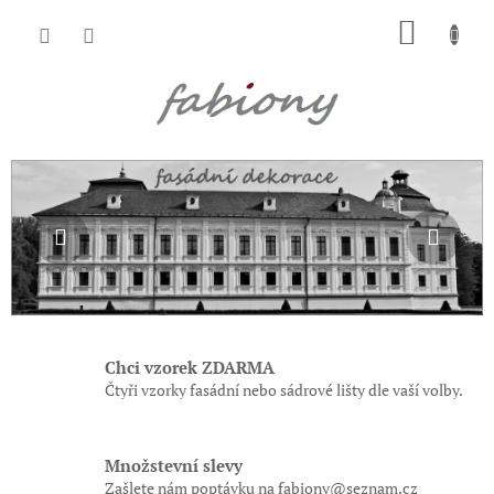
Přejít
NÁKU
na
obsah
KOŠÍK
V
Předchozí
Násl
í
t
e
j
t
e
Chci vzorek ZDARMA
v
Čtyři vzorky fasádní nebo sádrové lišty dle vaší volby.
e
s
Množstevní slevy
v
Zašlete nám poptávku na fabiony@seznam.cz