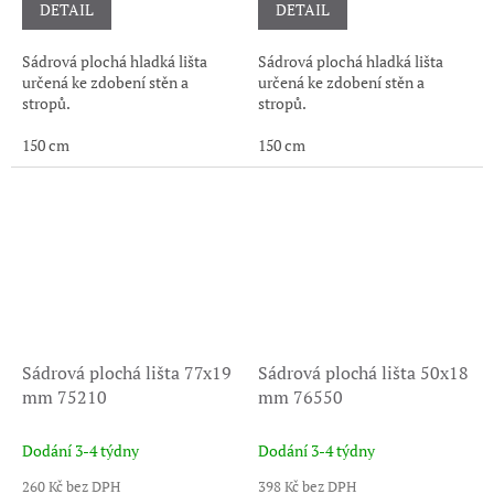
DETAIL
DETAIL
Sádrová plochá hladká lišta
Sádrová plochá hladká lišta
určená ke zdobení stěn a
určená ke zdobení stěn a
stropů.
stropů.
150 cm
150 cm
Sádrová plochá lišta 77x19
Sádrová plochá lišta 50x18
mm 75210
mm 76550
Dodání 3-4 týdny
Dodání 3-4 týdny
260 Kč bez DPH
398 Kč bez DPH