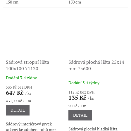
150 cm
150 cm
Sádrová stropní lišta
Sádrová plochá lišta 25x14
100x100 71130
mm 75600
Dodání 3-4 týdny
Průměrné
Dodání 3-4 týdny
hodnocení
535 Kč bez DPH
produktu
647 Kč
112 Kč bez DPH
/ ks
je
135 Kč
/ ks
5,0
Měrná
431,33 Kč / 1 m
cena:
Měrná
90 Kč / 1 m
z
DETAIL
cena:
5
DETAIL
hvězdiček.
Sádrový interiérový prvek
Sádrová plochá hladká lišta
určený ke zdobení rohů mezi