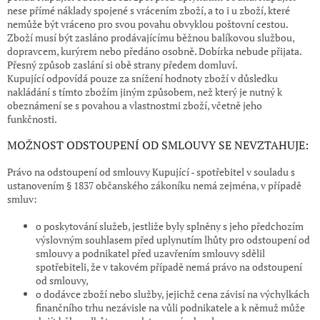
nese přímé náklady spojené s vrácením zboží, a to i u zboží, které
nemůže být vráceno pro svou povahu obvyklou poštovní cestou.
Zboží musí být zasláno prodávajícímu běžnou balíkovou službou,
dopravcem, kurýrem nebo předáno osobně. Dobírka nebude přijata.
Přesný způsob zaslání si obě strany předem domluví.
Kupující odpovídá pouze za snížení hodnoty zboží v důsledku
nakládání s tímto zbožím jiným způsobem, než který je nutný k
obeznámení se s povahou a vlastnostmi zboží, včetně jeho
funkčnosti.
MOŽNOST ODSTOUPENÍ OD SMLOUVY SE NEVZTAHUJE:
Právo na odstoupení od smlouvy Kupující - spotřebitel v souladu s
ustanovením § 1837 občanského zákoníku nemá zejména, v případě
smluv:
o poskytování služeb, jestliže byly splněny s jeho předchozím
výslovným souhlasem před uplynutím lhůty pro odstoupení od
smlouvy a podnikatel před uzavřením smlouvy sdělil
spotřebiteli, že v takovém případě nemá právo na odstoupení
od smlouvy,
o dodávce zboží nebo služby, jejichž cena závisí na výchylkách
finančního trhu nezávisle na vůli podnikatele a k němuž může