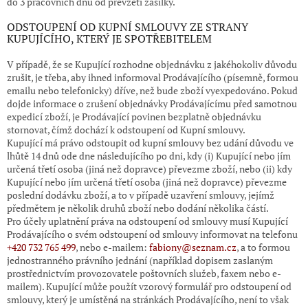
do 3 pracovních dnů od převzetí zásilky.
ODSTOUPENÍ OD KUPNÍ SMLOUVY ZE STRANY
KUPUJÍCÍHO, KTERÝ JE SPOTŘEBITELEM
V případě, že se Kupující rozhodne objednávku z jakéhokoliv důvodu
zrušit, je třeba, aby ihned informoval Prodávajícího (písemně, formou
emailu nebo telefonicky) dříve, než bude zboží vyexpedováno. Pokud
dojde informace o zrušení objednávky Prodávajícímu před samotnou
expedicí zboží, je Prodávající povinen bezplatně objednávku
stornovat, čímž dochází k odstoupení od Kupní smlouvy.
Kupující má právo odstoupit od kupní smlouvy bez udání důvodu ve
lhůtě 14 dnů ode dne následujícího po dni, kdy (i) Kupující nebo jím
určená třetí osoba (jiná než dopravce) převezme zboží, nebo (ii) kdy
Kupující nebo jím určená třetí osoba (jiná než dopravce) převezme
poslední dodávku zboží, a to v případě uzavření smlouvy, jejímž
předmětem je několik druhů zboží nebo dodání několika částí.
Pro účely uplatnění práva na odstoupení od smlouvy musí Kupující
Prodávajícího o svém odstoupení od smlouvy informovat na telefonu
+420 732 765 499
, nebo e-mailem:
fabiony@seznam.cz
, a to formou
jednostranného právního jednání (například dopisem zaslaným
prostřednictvím provozovatele poštovních služeb, faxem nebo e-
mailem). Kupující může použít vzorový formulář pro odstoupení od
smlouvy, který je umístěná na stránkách Prodávajícího, není to však