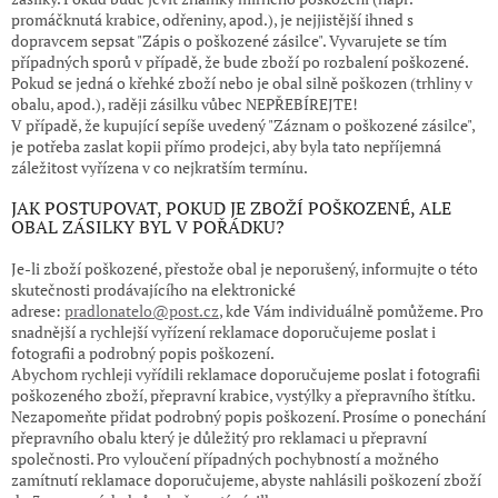
promáčknutá krabice, odřeniny, apod.), je nejjistější ihned s
dopravcem sepsat "Zápis o poškozené zásilce". Vyvarujete se tím
případných sporů v případě, že bude zboží po rozbalení poškozené.
Pokud se jedná o křehké zboží nebo je obal silně poškozen (trhliny v
obalu, apod.), raději zásilku vůbec NEPŘEBÍREJTE!
V případě, že kupující sepíše uvedený "Záznam o poškozené zásilce",
je potřeba zaslat kopii přímo prodejci, aby byla tato nepříjemná
záležitost vyřízena v co nejkratším termínu.
JAK POSTUPOVAT, POKUD JE ZBOŽÍ POŠKOZENÉ, ALE
OBAL ZÁSILKY BYL V POŘÁDKU?
Je-li zboží poškozené, přestože obal je neporušený, informujte o této
skutečnosti prodávajícího na elektronické
adrese:
pradlonatelo@post.cz
, kde Vám individuálně pomůžeme. Pro
snadnější a rychlejší vyřízení reklamace doporučujeme poslat i
fotografii a podrobný popis poškození.
Abychom rychleji vyřídili reklamace doporučujeme poslat i fotografii
poškozeného zboží, přepravní krabice, vystýlky a přepravního štítku.
Nezapomeňte přidat podrobný popis poškození. Prosíme o ponechání
přepravního obalu který je důležitý pro reklamaci u přepravní
společnosti. Pro vyloučení případných pochybností a možného
zamítnutí reklamace doporučujeme, abyste nahlásili poškození zboží