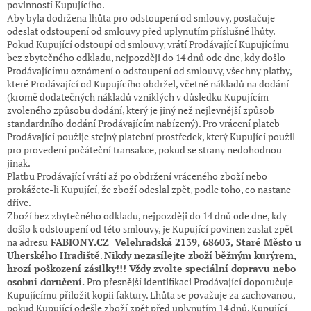
povinností Kupujícího.
Aby byla dodržena lhůta pro odstoupení od smlouvy, postačuje
odeslat odstoupení od smlouvy před uplynutím příslušné lhůty.
Pokud Kupující odstoupí od smlouvy, vrátí Prodávající Kupujícímu
bez zbytečného odkladu, nejpozději do 14 dnů ode dne, kdy došlo
Prodávajícímu oznámení o odstoupení od smlouvy, všechny platby,
které Prodávající od Kupujícího obdržel, včetně nákladů na dodání
(kromě dodatečných nákladů vzniklých v důsledku Kupujícím
zvoleného způsobu dodání, který je jiný než nejlevnější způsob
standardního dodání Prodávajícím nabízený). Pro vrácení plateb
Prodávající použije stejný platební prostředek, který Kupující použil
pro provedení počáteční transakce, pokud se strany nedohodnou
jinak.
Platbu Prodávající vrátí až po obdržení vráceného zboží nebo
prokážete-li Kupující, že zboží odeslal zpět, podle toho, co nastane
dříve.
Zboží bez zbytečného odkladu, nejpozději do 14 dnů ode dne, kdy
došlo k odstoupení od této smlouvy, je Kupující povinen zaslat zpět
na adresu
FABIONY.CZ
Velehradská 2139,
68603, Staré Město u
Uherského Hradiště
.
Nikdy nezasílejte zboží běžným kurýrem,
hrozí poškození zásilky!!! Vždy zvolte speciální dopravu nebo
osobní doručení.
Pro přesnější identifikaci Prodávající doporučuje
Kupujícímu přiložit kopii faktury. Lhůta se považuje za zachovanou,
pokud Kupující odešle zboží zpět před uplynutím 14 dnů. Kupující