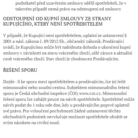
podnikatel před uzavřením smlouvy sdělil spotřebiteli, že v
takovém případě nemá právo na odstoupení od smlouvy
ODSTOUPENÍ OD KUPNÍ SMLOUVY ZE STRANY
KUPUJÍCÍHO, KTERÝ NENÍ SPOTŘEBITELEM
V případě, že Kupující není spotřebitelem, uplatní se ustanovení §
2001 a násl. zákona č. 89/2012 Sb., občanský zákoník. Prodávající
uvádí, že Kupujícímu může být nabídnuta dohoda o ukončení kupní
smlouvy v závislosti na stavu vráceného zboží, ušlé záruce a aktuální
ceně vráceného zboží. Stav zboží je zhodnocen Prodávajícím.
ŘEŠENÍ SPORU
Dojde - li ke sporu mezi spotřebitelem a prodávajícím, lze jej řešit
mimosoudní nebo soudní cestou. Subjektem mimosoudního řešení
sporu je Česká obchodní inspekce (ČOI) www.coi.cz. Mimosoudní
řešení sporu lze zahájit pouze na návrh spotřebitele. Spotřebitel může
návrh podat do 1 roku ode dne, kdy u prodávajícího poprvé uplatnil
své právo. Pro vyloučení pochybností žádné ustanovení těchto
obchodních podmínek nevylučuje možnost spotřebitele obrátit se
svým nárokem na civilní soud.