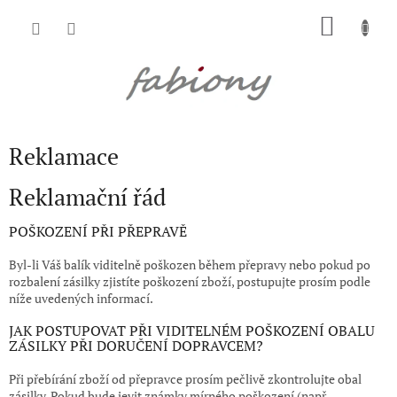
Přejít
NÁKU
na
obsah
KOŠÍK
Reklamace
Reklamační řád
POŠKOZENÍ PŘI PŘEPRAVĚ
Byl-li Váš balík viditelně poškozen během přepravy nebo pokud po
rozbalení zásilky zjistíte poškození zboží, postupujte prosím podle
níže uvedených informací.
JAK POSTUPOVAT PŘI VIDITELNÉM POŠKOZENÍ OBALU
ZÁSILKY PŘI DORUČENÍ DOPRAVCEM?
Při přebírání zboží od přepravce prosím pečlivě zkontrolujte obal
zásilky. Pokud bude jevit známky mírného poškození (např.