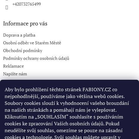
+420732765499
Informace pro vás
Doprava a platba
Osobní odběr ve Starém Městě
Obchodní podmínky
Podmínky ochrany osobních údajů
Reklamace
Napište nám
KONTAKT 732765499
Aby bylo prohlížení těchto stránek FABIONY.CZ co
nejpohodlnější, používáme jako většina webů cookies.
Soubory cookies slouží k vyhodnocení vašeho brouzdání
Pinterest
na našich stránkách a pomáhají nám je vylepšovat.
Kliknutím na „SOUHLASÍM“ souhlasíte s používáním
cookies ke zpracování Vašich osobních údajů. Pokud
Facebook
neudělíte svůj souhlas, omezíme se pouze na zásadní
cookies a technologie. Svůj souhlas můžete upravit v