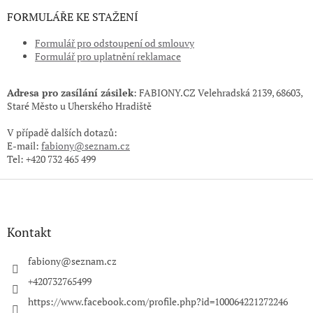
FORMULÁŘE KE STAŽENÍ
Formulář pro odstoupení od smlouvy
Formulář pro uplatnění reklamace
Adresa pro zasílání zásilek
: FABIONY.CZ
Velehradská 2139,
68603,
Staré Město u Uherského Hradiště
V případě dalších dotazů:
E-mail:
fabiony@seznam.cz
Tel: +420 732 465 499
Z
á
p
a
Kontakt
t
í
fabiony
@
seznam.cz
+420732765499
https://www.facebook.com/profile.php?id=100064221272246