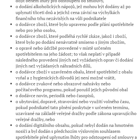
dojít během lhůty pro odstoupení od smlouvy,
o dodání alkoholických nápojů, jež mohou být dodány až po
uplynutí třiceti dnů a jejichž cena závisí na výchylkách
finančního trhu nezávislých na vůli podnikatele
o dodávce zboží, které bylo upraveno podle přání spotřebitele
nebo pro jeho osobu,
o dodávce zboží, které podléhá rychlé zkáze, jakož i zboží,
které bylo po dodání nenávratně smíseno s jiným zbožím,
o opravě nebo údržbě provedené v místě určeném
spotřebitelem na jeho žádost; to však neplatí v případě
následného provedení jiných než vyžádaných oprav či dodání
jiných než vyžádaných náhradních dílů,
o dodávce zboží v uzavřeném obalu, které spotřebitel z obalu
vyňal a z hygienických důvodů jej není možné vrátit,
o dodávce zvukové nebo obrazové nahrávky nebo
počítačového programu, pokud porušil jejich původní obal
o dodávce novin, periodik nebo časopisů,
o ubytování, dopravě, stravování nebo využití volného času,
pokud podnikatel tato plnění poskytuje v určeném termínu,
uzavírané na základě veřejné dražby podle zákona upravujícího
veřejné dražby, nebo
o dodání digitálního obsahu, pokud nebyl dodán na hmotném
nosiči a byl dodán s předchozím výslovným souhlasem
spotřebitele před uplynutím lhůty pro odstoupení od smlouvy a