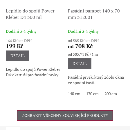
Lepidlo do spojů Power
Fasádní parapet 140 x 70
Kleber D4 300 ml
mm 312001
Dodání 3-4 týdny
Dodání 3-4 týdny
164 Kč bez DPH
od 585 Kč bez DPH
199 Kč
708 Kč
od
Měrná
od 505,71 Kč / 1 m
DETAIL
cena:
DETAIL
Lepidlo do spojů Power Kleber
D4 v kartuši pro fasádní prvky.
Fasádní prvek, který zdobí okna
ve spodní častí.
140 cm
170 cm
200 cm
ZOBRAZIT VŠECHNY SOUVISEJÍCÍ PRODUKTY