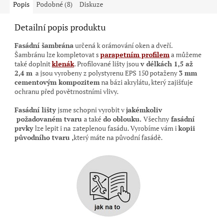
Popis
Podobné (8)
Diskuze
Detailní popis produktu
Fasádní šambrána
určená k orámování oken a dveří.
Šambránu lze kompletovat s
parapetním profilem
a můžeme
také doplnit
klenák
. Profilované lišty jsou
v délkách 1,5 až
2,4 m
a jsou vyrobeny z polystyrenu EPS 150 potaženy
3 mm
cementovým kompozitem
na bázi akrylátu, který zajišťuje
ochranu před povětrnostními vlivy.
Fasádní lišty
jsme schopni vyrobit v
jakémkoliv
požadovaném tvaru
a také
do oblouku.
Všechny
fasádní
prvky
lze lepit i na
zateplenou fasádu. Vyrobíme vám i
kopii
původního tvaru ,
který máte na původní
fasádě.