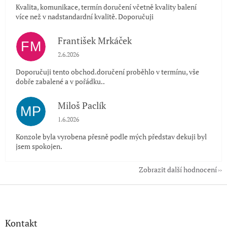
Kvalita, komunikace, termín doručení včetně kvality balení
více než v nadstandardní kvalitě. Doporučuji
František Mrkáček
FM
Hodnocení obchodu je 5 z 5 hvězdiček.
2.6.2026
Doporučuji tento obchod.doručení proběhlo v termínu, vše
dobře zabalené a v pořádku..
Miloš Paclík
MP
Hodnocení obchodu je 5 z 5 hvězdiček.
1.6.2026
Konzole byla vyrobena přesně podle mých představ dekuji byl
jsem spokojen.
Zobrazit další hodnocení
Z
á
p
a
Kontakt