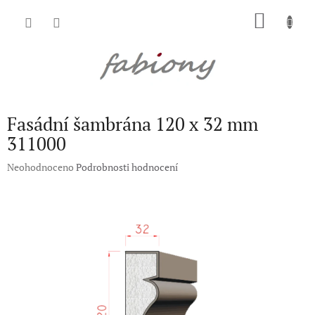
Přejít
NÁKU
na
obsah
KOŠÍK
Fasádní šambrána 120 x 32 mm
311000
Průměrné
Neohodnoceno
Podrobnosti hodnocení
hodnocení
produktu
je
0,0
z
5
hvězdiček.