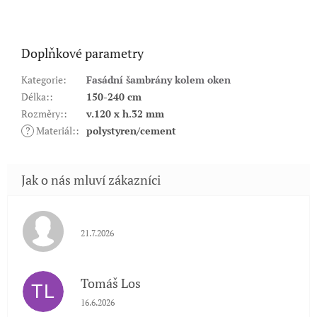
Doplňkové parametry
Kategorie
:
Fasádní šambrány kolem oken
Délka:
:
150-240 cm
Rozměry:
:
v.120 x h.32 mm
?
Materiál:
:
polystyren/cement
Hodnocení obchodu je 5 z 5 hvězdiček.
21.7.2026
Tomáš Los
TL
Hodnocení obchodu je 5 z 5 hvězdiček.
16.6.2026