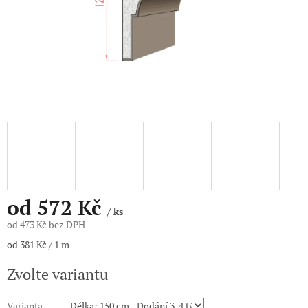
od
572 Kč
/ ks
od
473 Kč
bez DPH
Měrná
od 381 Kč / 1 m
cena:
Zvolte variantu
Varianta