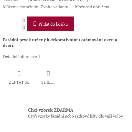
Můžeme doručit do:
Zvolte variantu
Možnosti doručení
Přidat do košíku
Fasádní prvek určený k dekorativnímu orámování oken a
dveří.
Detailní informace
ZEPTAT SE
SDÍLET
Chci vzorek ZDARMA
Čtyři vzorky fasádní nebo sádrové lišty dle vaší volby.