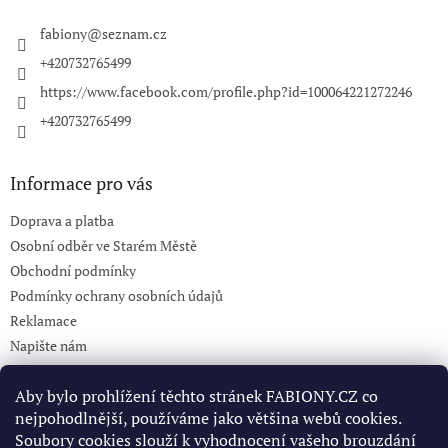
t
í
fabiony
@
seznam.cz
+420732765499
https://www.facebook.com/profile.php?id=100064221272246
+420732765499
Informace pro vás
Doprava a platba
Osobní odběr ve Starém Městě
Obchodní podmínky
Podmínky ochrany osobních údajů
Reklamace
Napište nám
KONTAKT 732765499
Aby bylo prohlížení těchto stránek FABIONY.CZ co
nejpohodlnější, používáme jako většina webů cookies.
Soubory cookies slouží k vyhodnocení vašeho brouzdání
Pinterest