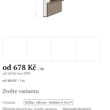
od
678 Kč
/ ks
od
560 Kč
bez DPH
Měrná
od 484 Kč / 1 m
cena:
Zvolte variantu
Varianta
Můžeme doručit do:
Zvolte variantu
Možnosti doručení