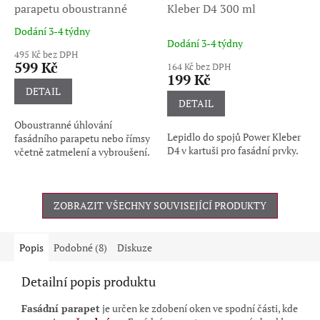
parapetu oboustranné
Kleber D4 300 ml
Dodání 3-4 týdny
Průměrné
Dodání 3-4 týdny
hodnocení
495 Kč bez DPH
produktu
599 Kč
164 Kč bez DPH
je
199 Kč
5,0
DETAIL
z
DETAIL
5
Oboustranné úhlování
hvězdiček.
Lepidlo do spojů Power Kleber
fasádního parapetu nebo římsy
D4 v kartuši pro fasádní prvky.
včetně zatmelení a vybroušení.
ZOBRAZIT VŠECHNY SOUVISEJÍCÍ PRODUKTY
Popis
Podobné (8)
Diskuze
Detailní popis produktu
Fasádní parapet
je
určen ke zdobení oken ve spodní části, kde