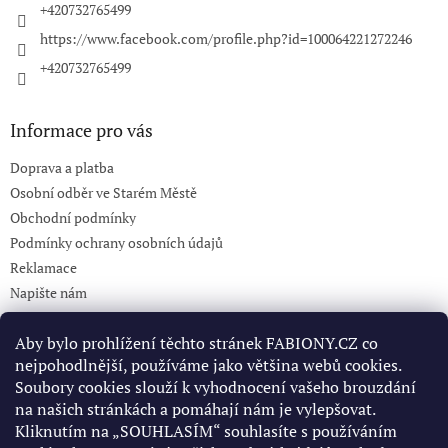
+420732765499
https://www.facebook.com/profile.php?id=100064221272246
+420732765499
Informace pro vás
Doprava a platba
Osobní odběr ve Starém Městě
Obchodní podmínky
Podmínky ochrany osobních údajů
Reklamace
Napište nám
KONTAKT 732765499
Aby bylo prohlížení těchto stránek FABIONY.CZ co
nejpohodlnější, používáme jako většina webů cookies.
Soubory cookies slouží k vyhodnocení vašeho brouzdání
Pinterest
na našich stránkách a pomáhají nám je vylepšovat.
Kliknutím na „SOUHLASÍM“ souhlasíte s používáním