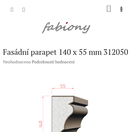
Přejít
NÁKU
na
obsah
KOŠÍK
Fasádní parapet 140 x 55 mm 312050
Průměrné
Neohodnoceno
Podrobnosti hodnocení
hodnocení
produktu
je
0,0
z
5
hvězdiček.