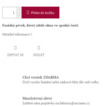
Přidat do košíku
Fasádní prvek, který z
dobí okna ve spodní častí
.
Detailní informace
ZEPTAT SE
SDÍLET
Chci vzorek ZDARMA
Čtyři vzorky fasádní nebo sádrové lišty dle vaší volby.
Množstevní slevy
Zašlete nám poptávku na fabiony@seznam.cz