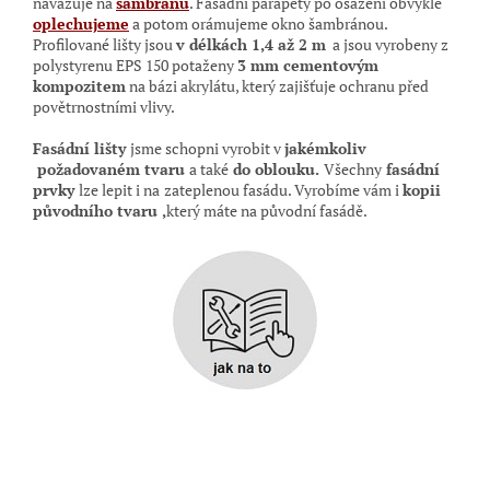
navazuje na
šambránu
. Fasádní parapety po osazení obvykle
oplechujeme
a potom orámujeme okno šambránou
.
Profilované lišty jsou
v délkách 1,4 až 2 m
a jsou vyrobeny z
polystyrenu EPS 150 potaženy
3 mm cementovým
kompozitem
na bázi akrylátu, který zajišťuje ochranu před
povětrnostními vlivy.
Fasádní lišty
jsme schopni vyrobit v
jakémkoliv
požadovaném tvaru
a také
do oblouku.
Všechny
fasádní
prvky
lze lepit i na
zateplenou fasádu. Vyrobíme vám i
kopii
původního tvaru ,
který máte na původní
fasádě.