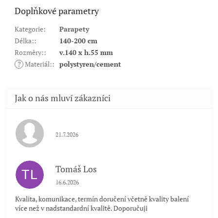
Doplňkové parametry
Kategorie
:
Parapety
Délka:
:
140-200 cm
Rozměry:
:
v.140 x h.55 mm
?
Materiál:
:
polystyren/cement
Hodnocení obchodu je 5 z 5 hvězdiček.
21.7.2026
Tomáš Los
TL
Hodnocení obchodu je 5 z 5 hvězdiček.
16.6.2026
Kvalita, komunikace, termín doručení včetně kvality balení
více než v nadstandardní kvalitě. Doporučuji