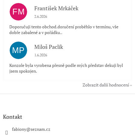
František Mrkáček
FM
Hodnocení obchodu je 5 z 5 hvězdiček.
2.6.2026
Doporučuji tento obchod.doručení proběhlo v termínu, vše
dobře zabalené a v pořádku..
Miloš Paclík
MP
Hodnocení obchodu je 5 z 5 hvězdiček.
1.6.2026
Konzole byla vyrobena přesně podle mých představ dekuji byl
jsem spokojen.
Zobrazit další hodnocení
Z
á
p
a
Kontakt
t
í
fabiony
@
seznam.cz