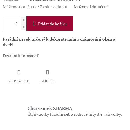
Můžeme doručit do:
Zvolte variantu
Možnosti doručení
Přidat do košíku
Fasádní prvek určený k dekorativnímu orámování oken a
dveří.
Detailní informace
ZEPTAT SE
SDÍLET
Chci vzorek ZDARMA
Čtyři vzorky fasádní nebo sádrové lišty dle vaší volby.