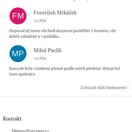
František Mrkáček
FM
Hodnocení obchodu je 5 z 5 hvězdiček.
2.6.2026
Doporučuji tento obchod.doručení proběhlo v termínu, vše
dobře zabalené a v pořádku..
Miloš Paclík
MP
Hodnocení obchodu je 5 z 5 hvězdiček.
1.6.2026
Konzole byla vyrobena přesně podle mých představ dekuji byl
jsem spokojen.
Zobrazit další hodnocení
Z
á
p
a
Kontakt
t
í
fabiony
@
seznam.cz