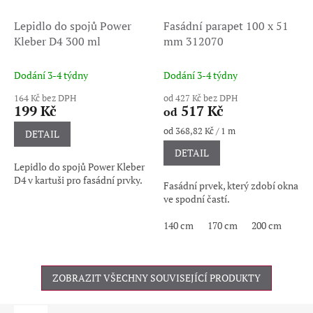
Lepidlo do spojů Power
Fasádní parapet 100 x 51
Kleber D4 300 ml
mm 312070
Dodání 3-4 týdny
Dodání 3-4 týdny
164 Kč bez DPH
od 427 Kč bez DPH
199 Kč
517 Kč
od
Měrná
od 368,82 Kč / 1 m
DETAIL
cena:
DETAIL
Lepidlo do spojů Power Kleber
D4 v kartuši pro fasádní prvky.
Fasádní prvek, který zdobí okna
ve spodní častí.
140 cm
170 cm
200 cm
ZOBRAZIT VŠECHNY SOUVISEJÍCÍ PRODUKTY