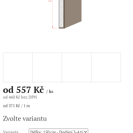
od
557 Kč
/ ks
od
460 Kč
bez DPH
Měrná
od 371 Kč / 1 m
cena:
Zvolte variantu
Varianta