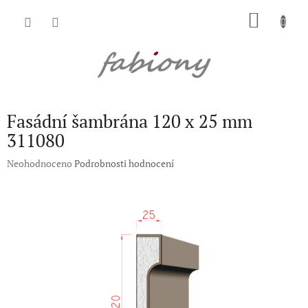
Přejít
NÁKU
na
obsah
KOŠÍK
Fasádní šambrána 120 x 25 mm
311080
Průměrné
Neohodnoceno
Podrobnosti hodnocení
hodnocení
produktu
je
0,0
z
5
hvězdiček.