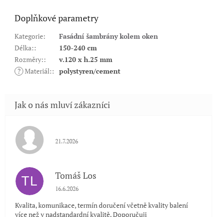
Doplňkové parametry
Kategorie
:
Fasádní šambrány kolem oken
Délka:
:
150-240 cm
Rozměry:
:
v.120 x h.25 mm
?
Materiál:
:
polystyren/cement
Hodnocení obchodu je 5 z 5 hvězdiček.
21.7.2026
Tomáš Los
TL
Hodnocení obchodu je 5 z 5 hvězdiček.
16.6.2026
Kvalita, komunikace, termín doručení včetně kvality balení
více než v nadstandardní kvalitě. Doporučuji