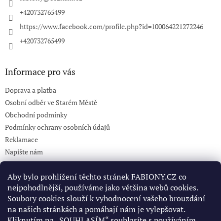
+420732765499
https://www.facebook.com/profile.php?id=100064221272246
+420732765499
Informace pro vás
Doprava a platba
Osobní odběr ve Starém Městě
Obchodní podmínky
Podmínky ochrany osobních údajů
Reklamace
Napište nám
KONTAKT 732765499
Aby bylo prohlížení těchto stránek FABIONY.CZ co
nejpohodlnější, používáme jako většina webů cookies.
Soubory cookies slouží k vyhodnocení vašeho brouzdání
Pinterest
na našich stránkách a pomáhají nám je vylepšovat.
Kliknutím na „SOUHLASÍM“ souhlasíte s používáním