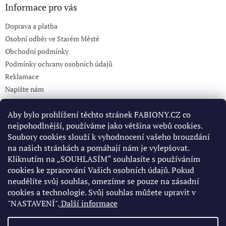
Informace pro vás
Doprava a platba
Osobní odběr ve Starém Městě
Obchodní podmínky
Podmínky ochrany osobních údajů
Reklamace
Napište nám
KONTAKT 732765499
Aby bylo prohlížení těchto stránek FABIONY.CZ co
nejpohodlnější, používáme jako většina webů cookies.
Soubory cookies slouží k vyhodnocení vašeho brouzdání
Pinterest
na našich stránkách a pomáhají nám je vylepšovat.
Kliknutím na „SOUHLASÍM“ souhlasíte s používáním
cookies ke zpracování Vašich osobních údajů. Pokud
Facebook
neudělíte svůj souhlas, omezíme se pouze na zásadní
cookies a technologie. Svůj souhlas můžete upravit v
"NASTAVENÍ".
Další informace