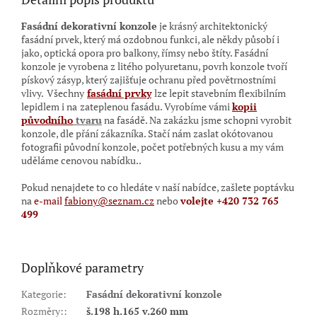
Fasádní dekorativní konzole
je krásný architektonický
fasádní prvek, který má ozdobnou funkci, ale někdy působí i
jako, optická opora pro balkony, římsy nebo štíty. Fasádní
konzole je vyrobena z litého polyuretanu, povrh konzole tvoří
pískový zásyp
, který zajišťuje
ochranu před povětrnostními
vlivy.
Všechny
fasádní prvky
lze lepit stavebním flexibilním
lepidlem i na
zateplenou fasádu. Vyrobíme vámi
kopii
původního
tvaru
na fasádě. Na zakázku jsme schopni vyrobit
konzole, dle přání zákazníka. Stačí nám zaslat okótovanou
fotografii původní konzole, počet potřebných kusu a my vám
uděláme cenovou nabídku..
Pokud nenajdete to co hledáte v naší nabídce, zašlete poptávku
na
e-mail
fabiony@seznam.cz
nebo
volejte +420 732 765
499
Doplňkové parametry
Kategorie
:
Fasádní dekorativní konzole
Rozměry:
:
š.198 h.165 v.260 mm