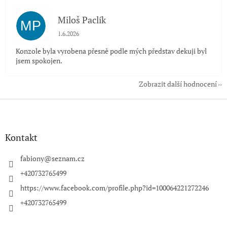
Miloš Paclík
MP
Hodnocení obchodu je 5 z 5 hvězdiček.
1.6.2026
Konzole byla vyrobena přesně podle mých představ dekuji byl
jsem spokojen.
Zobrazit další hodnocení
Z
á
p
a
Kontakt
t
í
fabiony
@
seznam.cz
+420732765499
https://www.facebook.com/profile.php?id=100064221272246
+420732765499