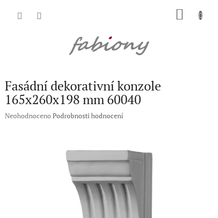
Přejít
NÁKU
na
obsah
KOŠÍK
Fasádní dekorativní konzole
165x260x198 mm 60040
Průměrné
Neohodnoceno
Podrobnosti hodnocení
hodnocení
produktu
je
0,0
z
5
hvězdiček.