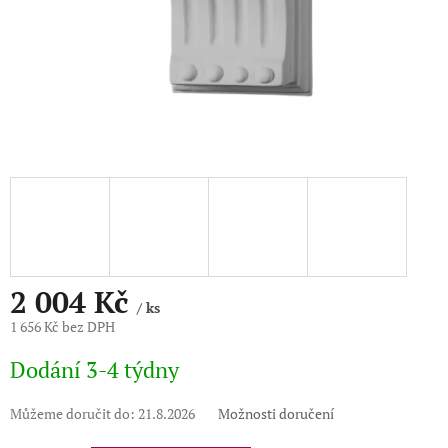
2 004 Kč
/ ks
1 656 Kč bez DPH
Měrná
Dodání 3-4 týdny
cena:
Můžeme doručit do:
21.8.2026
Možnosti doručení