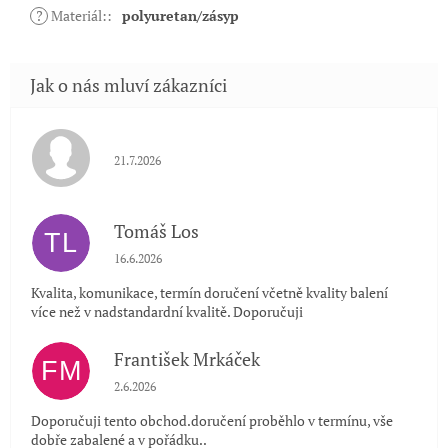
?
Materiál:
:
polyuretan/zásyp
Hodnocení obchodu je 5 z 5 hvězdiček.
21.7.2026
Tomáš Los
TL
Hodnocení obchodu je 5 z 5 hvězdiček.
16.6.2026
Kvalita, komunikace, termín doručení včetně kvality balení
více než v nadstandardní kvalitě. Doporučuji
František Mrkáček
FM
Hodnocení obchodu je 5 z 5 hvězdiček.
2.6.2026
Doporučuji tento obchod.doručení proběhlo v termínu, vše
dobře zabalené a v pořádku..