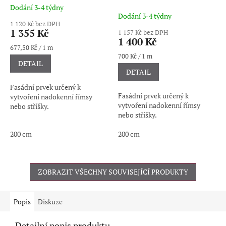
Dodání 3-4 týdny
Průměrné
Dodání 3-4 týdny
hodnocení
1 120 Kč bez DPH
produktu
1 355 Kč
1 157 Kč bez DPH
je
1 400 Kč
5,0
Měrná
677,50 Kč / 1 m
cena:
Měrná
700 Kč / 1 m
z
DETAIL
cena:
5
DETAIL
hvězdiček.
Fasádní prvek určený k
Fasádní prvek určený k
vytvoření nadokenní římsy
vytvoření nadokenní římsy
nebo stříšky.
nebo stříšky.
200 cm
200 cm
ZOBRAZIT VŠECHNY SOUVISEJÍCÍ PRODUKTY
Popis
Diskuze
Detailní popis produktu