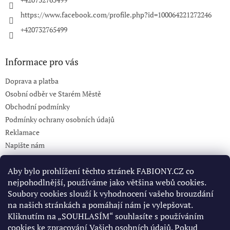
https://www.facebook.com/profile.php?id=100064221272246
+420732765499
Informace pro vás
Doprava a platba
Osobní odběr ve Starém Městě
Obchodní podmínky
Podmínky ochrany osobních údajů
Reklamace
Napište nám
KONTAKT 732765499
Aby bylo prohlížení těchto stránek FABIONY.CZ co
nejpohodlnější, používáme jako většina webů cookies.
Soubory cookies slouží k vyhodnocení vašeho brouzdání
Pinterest
na našich stránkách a pomáhají nám je vylepšovat.
Kliknutím na „SOUHLASÍM“ souhlasíte s používáním
cookies ke zpracování Vašich osobních údajů. Pokud