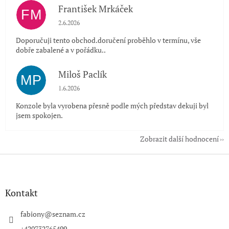
František Mrkáček
FM
Hodnocení obchodu je 5 z 5 hvězdiček.
2.6.2026
Doporučuji tento obchod.doručení proběhlo v termínu, vše
dobře zabalené a v pořádku..
Miloš Paclík
MP
Hodnocení obchodu je 5 z 5 hvězdiček.
1.6.2026
Konzole byla vyrobena přesně podle mých představ dekuji byl
jsem spokojen.
Zobrazit další hodnocení
Z
á
p
a
Kontakt
t
í
fabiony
@
seznam.cz
+420732765499