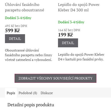
Úhlování fasádního
Lepidlo do spojů Power
parapetu oboustranné
Kleber D4 300 ml
Dodání 3-4 týdny
Průměrné
Dodání 3-4 týdny
hodnocení
495 Kč bez DPH
produktu
599 Kč
164 Kč bez DPH
je
199 Kč
5,0
DETAIL
z
DETAIL
5
Oboustranné úhlování
hvězdiček.
Lepidlo do spojů Power Kleber
fasádního parapetu nebo římsy
D4 v kartuši pro fasádní prvky.
včetně zatmelení a vybroušení.
ZOBRAZIT VŠECHNY SOUVISEJÍCÍ PRODUKTY
Popis
Podobné (8)
Diskuze
Detailní popis produktu