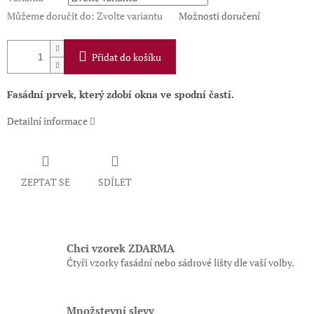
Můžeme doručit do:
Zvolte variantu
Možnosti doručení
Přidat do košíku
Fasádní prvek, který z
dobí okna ve spodní častí
.
Detailní informace
ZEPTAT SE
SDÍLET
Chci vzorek ZDARMA
Čtyři vzorky fasádní nebo sádrové lišty dle vaší volby.
Množstevní slevy