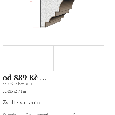
od
889 Kč
/ ks
od
735 Kč
bez DPH
Měrná
od 635 Kč / 1 m
cena:
Zvolte variantu
Varianta