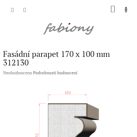
Přejít
NÁKU
na
obsah
KOŠÍK
Fasádní parapet 170 x 100 mm
312130
Průměrné
Neohodnoceno
Podrobnosti hodnocení
hodnocení
produktu
je
0,0
z
5
hvězdiček.