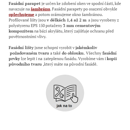
Fasádní parapet
je
určen ke zdobení oken ve spodní části, kde
navazuje na
šambránu
. Fasádní parapety po osazení obvykle
oplechujeme
a potom orámujeme okno šambránou
.
Profilované lišty jsou
v délkách 1,4 až 2 m
a jsou vyrobeny z
polystyrenu EPS 150 potaženy
3 mm cementovým
kompozitem
na bázi akrylátu, který zajišťuje ochranu před
povětrnostními vlivy.
Fasádní lišty
jsme schopni vyrobit v
jakémkoliv
požadovaném tvaru
a také
do oblouku.
Všechny
fasádní
prvky
lze lepit i na
zateplenou fasádu. Vyrobíme vám i
kopii
původního tvaru ,
který máte na původní
fasádě.