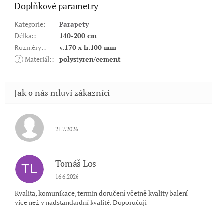
Doplňkové parametry
Kategorie
:
Parapety
Délka:
:
140-200 cm
Rozměry:
:
v.170 x h.100 mm
?
Materiál:
:
polystyren/cement
Hodnocení obchodu je 5 z 5 hvězdiček.
21.7.2026
Tomáš Los
TL
Hodnocení obchodu je 5 z 5 hvězdiček.
16.6.2026
Kvalita, komunikace, termín doručení včetně kvality balení
více než v nadstandardní kvalitě. Doporučuji