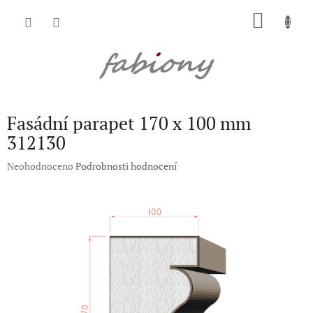
Přejít
NÁKU
na
obsah
KOŠÍK
Fasádní parapet 170 x 100 mm
312130
Průměrné
Neohodnoceno
Podrobnosti hodnocení
hodnocení
produktu
je
0,0
z
5
hvězdiček.