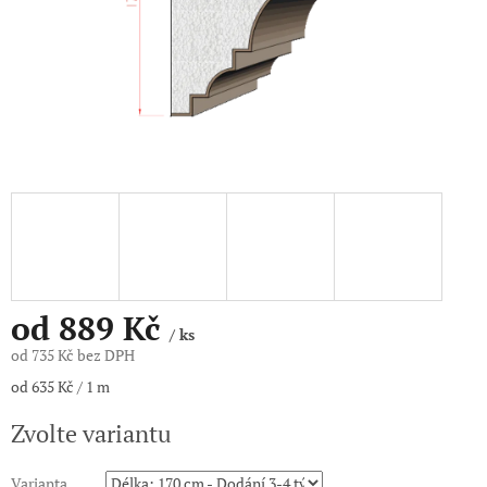
od
889 Kč
/ ks
od
735 Kč
bez DPH
Měrná
od 635 Kč / 1 m
cena:
Zvolte variantu
Varianta