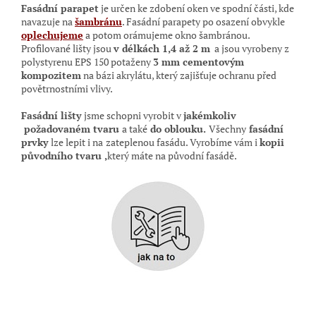
Fasádní parapet
je
určen ke zdobení oken ve spodní části, kde
navazuje na
šambránu
. Fasádní parapety po osazení obvykle
oplechujeme
a potom orámujeme okno šambránou
.
Profilované lišty jsou
v délkách 1,4 až 2 m
a jsou vyrobeny z
polystyrenu EPS 150 potaženy
3 mm cementovým
kompozitem
na bázi akrylátu, který zajišťuje ochranu před
povětrnostními vlivy.
Fasádní lišty
jsme schopni vyrobit v
jakémkoliv
požadovaném tvaru
a také
do oblouku.
Všechny
fasádní
prvky
lze lepit i na
zateplenou fasádu. Vyrobíme vám i
kopii
původního tvaru ,
který máte na původní
fasádě.