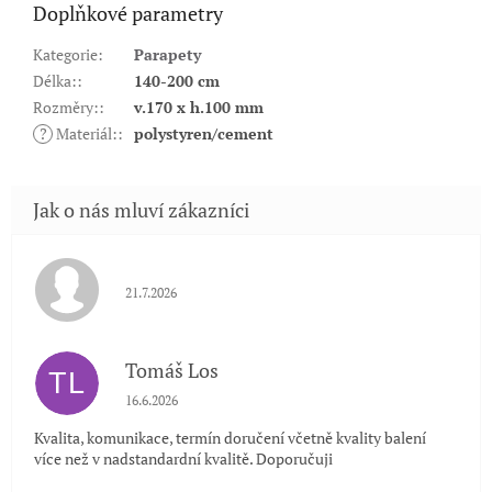
Doplňkové parametry
Kategorie
:
Parapety
Délka:
:
140-200 cm
Rozměry:
:
v.170 x h.100 mm
?
Materiál:
:
polystyren/cement
Hodnocení obchodu je 5 z 5 hvězdiček.
21.7.2026
Tomáš Los
TL
Hodnocení obchodu je 5 z 5 hvězdiček.
16.6.2026
Kvalita, komunikace, termín doručení včetně kvality balení
více než v nadstandardní kvalitě. Doporučuji