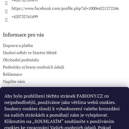
https://www.facebook.com/profile.php?id=100064221272246
+420732765499
Informace pro vás
Doprava a platba
Osobní odběr ve Starém Městě
Obchodní podmínky
Podmínky ochrany osobních údajů
Reklamace
Napište nám
KONTAKT 732765499
Aby bylo prohlížení těchto stránek FABIONY.CZ co
nejpohodlnější, používáme jako většina webů cookies.
Soubory cookies slouží k vyhodnocení vašeho brouzdání
Pinterest
na našich stránkách a pomáhají nám je vylepšovat.
Kliknutím na „SOUHLASÍM“ souhlasíte s používáním
cookies ke zpracování Vašich osobních údajů. Pokud