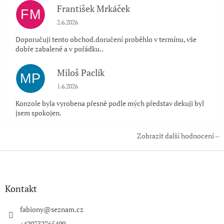
František Mrkáček
FM
Hodnocení obchodu je 5 z 5 hvězdiček.
2.6.2026
Doporučuji tento obchod.doručení proběhlo v termínu, vše
dobře zabalené a v pořádku..
Miloš Paclík
MP
Hodnocení obchodu je 5 z 5 hvězdiček.
1.6.2026
Konzole byla vyrobena přesně podle mých představ dekuji byl
jsem spokojen.
Zobrazit další hodnocení
Z
á
p
a
Kontakt
t
í
fabiony
@
seznam.cz
+420732765499