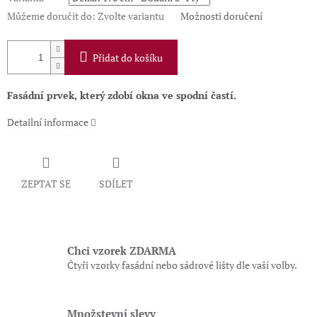
Můžeme doručit do:
Zvolte variantu
Možnosti doručení
Přidat do košíku
Fasádní prvek, který z
dobí okna ve spodní častí
.
Detailní informace
ZEPTAT SE
SDÍLET
Chci vzorek ZDARMA
Čtyři vzorky fasádní nebo sádrové lišty dle vaší volby.
Množstevní slevy