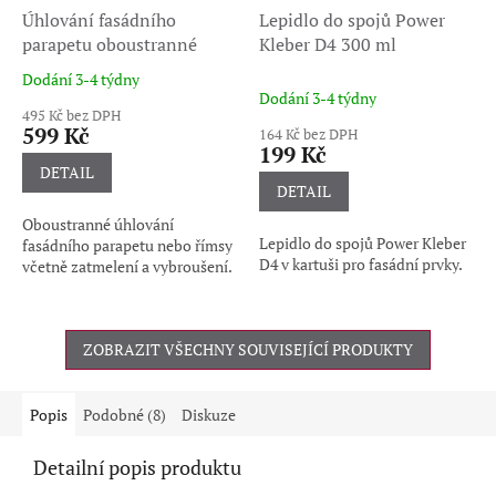
Úhlování fasádního
Lepidlo do spojů Power
parapetu oboustranné
Kleber D4 300 ml
Dodání 3-4 týdny
Průměrné
Dodání 3-4 týdny
hodnocení
495 Kč bez DPH
produktu
599 Kč
164 Kč bez DPH
je
199 Kč
5,0
DETAIL
z
DETAIL
5
Oboustranné úhlování
hvězdiček.
Lepidlo do spojů Power Kleber
fasádního parapetu nebo římsy
D4 v kartuši pro fasádní prvky.
včetně zatmelení a vybroušení.
ZOBRAZIT VŠECHNY SOUVISEJÍCÍ PRODUKTY
Popis
Podobné (8)
Diskuze
Detailní popis produktu