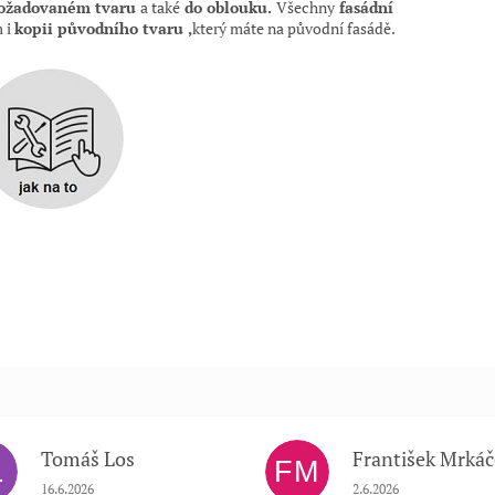
požadovaném tvaru
a také
do oblouku.
Všechny
fasádní
 i
kopii původního tvaru ,
který máte na původní
fasádě.
Tomáš Los
František Mrkáč
L
FM
Hodnocení obchodu je 5 z 5 hvězdiček.
Hodnocení obchodu je
16.6.2026
2.6.2026