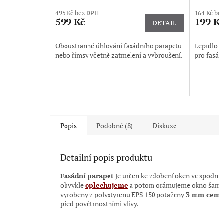
hodnocení
495 Kč bez DPH
164 Kč 
produktu
599 Kč
199 
DETAIL
je
5,0
z
Oboustranné úhlování fasádního parapetu
Lepidlo 
5
nebo římsy včetně zatmelení a vybroušení.
pro fasá
hvězdiček.
Popis
Podobné (8)
Diskuze
Detailní popis produktu
Fasádní parapet
je
určen ke zdobení oken ve spodní
obvykle
oplechujeme
a potom orámujeme okno ša
vyrobeny z polystyrenu EPS 150 potaženy
3 mm cem
před povětrnostními vlivy.