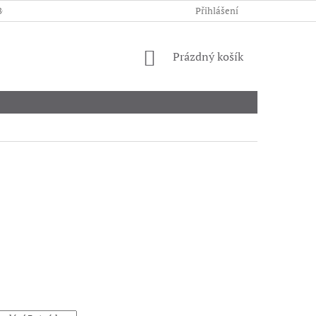
BCHODNÍ PODMÍNKY
PODMÍNKY OCHRANY OSOBNÍCH ÚDAJŮ
Přihlášení
NÁKUPNÍ
Prázdný košík
KOŠÍK