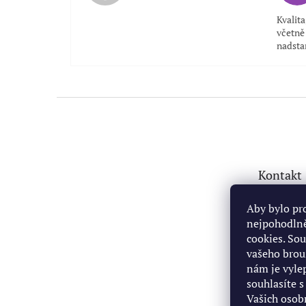
Kvalit
včetně 
nadsta
Z
á
p
a
t
Kontakt
í
fabio
Aby bylo pr
nejpohodlně
+4207
cookies. So
https
vašeho brou
om/pr
nám je vyl
42212
souhlasíte 
+4207
Vašich osob