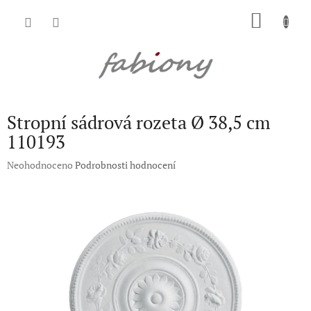
Přejít
NÁKU
na
obsah
KOŠÍK
Stropní sádrová rozeta Ø 38,5 cm
110193
Průměrné
Neohodnoceno
Podrobnosti hodnocení
hodnocení
produktu
je
0,0
z
5
hvězdiček.