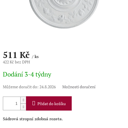
511 Kč
/ ks
422 Kč bez DPH
Měrná
Dodání 3-4 týdny
cena:
Můžeme doručit do:
24.8.2026
Možnosti doručení
Přidat do košíku
Sádrová stropní zdobná rozeta.