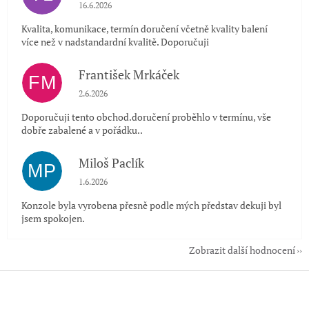
Hodnocení obchodu je 5 z 5 hvězdiček.
16.6.2026
Kvalita, komunikace, termín doručení včetně kvality balení
více než v nadstandardní kvalitě. Doporučuji
František Mrkáček
FM
Hodnocení obchodu je 5 z 5 hvězdiček.
2.6.2026
Doporučuji tento obchod.doručení proběhlo v termínu, vše
dobře zabalené a v pořádku..
Miloš Paclík
MP
Hodnocení obchodu je 5 z 5 hvězdiček.
1.6.2026
Konzole byla vyrobena přesně podle mých představ dekuji byl
jsem spokojen.
Zobrazit další hodnocení
Z
á
p