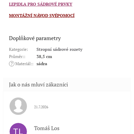
LEPIDLA PRO SÁDROVÉ PRVKY
MONTÁŽNÍ NÁVOD SVÉPOMOCÍ
Doplňkové parametry
Kategorie
:
Stropní sádrové rozety
Průměr:
:
38,5 cm
?
Materiál:
:
sádra
Hodnocení obchodu je 5 z 5 hvězdiček.
21.7.2026
Tomáš Los
TL