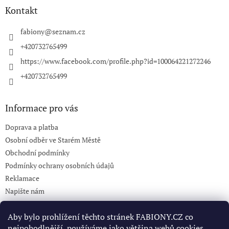
a
Kontakt
t
í
fabiony
@
seznam.cz
+420732765499
https://www.facebook.com/profile.php?id=100064221272246
+420732765499
Informace pro vás
Doprava a platba
Osobní odběr ve Starém Městě
Obchodní podmínky
Podmínky ochrany osobních údajů
Reklamace
Napište nám
KONTAKT 732765499
Aby bylo prohlížení těchto stránek FABIONY.CZ co
nejpohodlnější, používáme jako většina webů cookies.