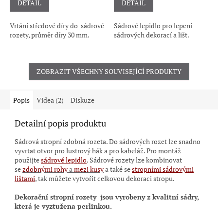
DETAIL
DETAIL
Vrtání středové díry do sádrové
Sádrové lepidlo pro lepení
rozety, průměr díry 30 mm.
sádrových dekorací a lišt.
ZOBRAZIT VŠECHNY SOUVISEJÍCÍ PRODUKTY
Popis
Videa (2)
Diskuze
Detailní popis produktu
Sádrová stropní zdobná rozeta. Do sádrových rozet lze snadno
vyvrtat otvor pro lustrový hák a pro kabeláž. Pro montáž
použijte
sádrové lepidlo
.
Sádrové rozety lze kombinovat
se
zdobnými rohy
a
mezi kusy
a také se
stropními sádrovými
lištami
, tak můžete vytvořit celkovou dekoraci stropu.
Dekorační stropní rozety
jsou vyrobeny z kvalitní sádry,
která je vyztužena perlinkou.