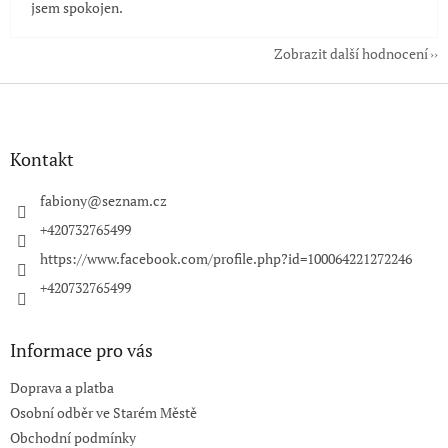
jsem spokojen.
Zobrazit další hodnocení
Z
á
p
a
Kontakt
t
í
fabiony
@
seznam.cz
+420732765499
https://www.facebook.com/profile.php?id=100064221272246
+420732765499
Informace pro vás
Doprava a platba
Osobní odběr ve Starém Městě
Obchodní podmínky