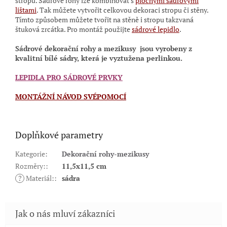
stropů. Sádrové rohy lze kombinovat s
plochými sádrovými
lištami
.
Tak můžete vytvořit celkovou dekoraci stropu či stěny.
Tímto způsobem můžete tvořit na stěně i stropu takzvaná
štuková zrcátka. Pro montáž použijte
sádrové lepidlo
.
Sádrové dekorační rohy a mezikusy
jsou vyrobeny z
kvalitní bílé sádry, která je vyztužena perlinkou.
LEPIDLA PRO SÁDROVÉ PRVKY
MONTÁŽNÍ NÁVOD SVÉPOMOCÍ
Doplňkové parametry
Kategorie
:
Dekorační rohy-mezikusy
Rozměry:
:
11,5x11,5 cm
?
Materiál:
:
sádra