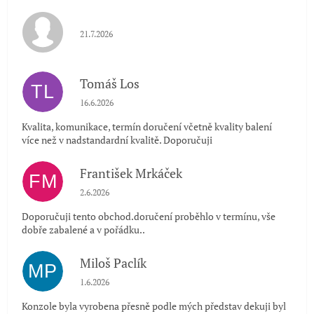
Hodnocení obchodu je 5 z 5 hvězdiček.
21.7.2026
Tomáš Los
TL
Hodnocení obchodu je 5 z 5 hvězdiček.
16.6.2026
Kvalita, komunikace, termín doručení včetně kvality balení
více než v nadstandardní kvalitě. Doporučuji
František Mrkáček
FM
Hodnocení obchodu je 5 z 5 hvězdiček.
2.6.2026
Doporučuji tento obchod.doručení proběhlo v termínu, vše
dobře zabalené a v pořádku..
Miloš Paclík
MP
Hodnocení obchodu je 5 z 5 hvězdiček.
1.6.2026
Konzole byla vyrobena přesně podle mých představ dekuji byl