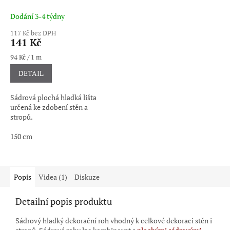
Dodání 3-4 týdny
117 Kč bez DPH
141 Kč
Měrná
94 Kč / 1 m
cena:
DETAIL
Sádrová plochá hladká lišta
určená ke zdobení stěn a
stropů.
150 cm
Popis
Videa (1)
Diskuze
Detailní popis produktu
Sádrový hladký dekorační roh vhodný k celkové dekoraci stěn i