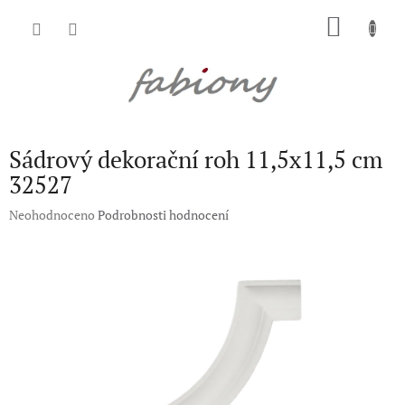
Přejít
NÁKU
na
obsah
KOŠÍK
Sádrový dekorační roh 11,5x11,5 cm
32527
Průměrné
Neohodnoceno
Podrobnosti hodnocení
hodnocení
produktu
je
0,0
z
5
hvězdiček.