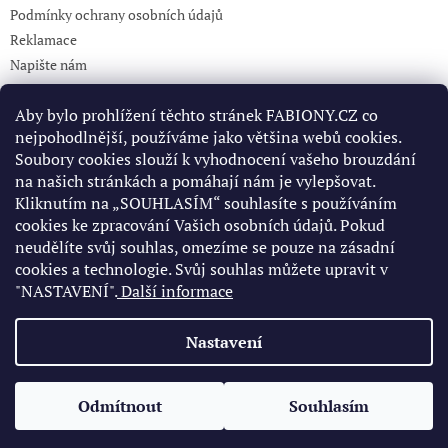
Podmínky ochrany osobních údajů
Reklamace
Napište nám
KONTAKT 732765499
Aby bylo prohlížení těchto stránek FABIONY.CZ co
nejpohodlnější, používáme jako většina webů cookies.
Soubory cookies slouží k vyhodnocení vašeho brouzdání
Pinterest
na našich stránkách a pomáhají nám je vylepšovat.
Kliknutím na „SOUHLASÍM“ souhlasíte s používáním
cookies ke zpracování Vašich osobních údajů. Pokud
Facebook
neudělíte svůj souhlas, omezíme se pouze na zásadní
cookies a technologie. Svůj souhlas můžete upravit v
"NASTAVENÍ".
Další informace
Nastavení
Vytvořil Shoptet
Odmítnout
Souhlasím
Copyright 2026
fabiony.cz
. Všechna práva vyhrazena.