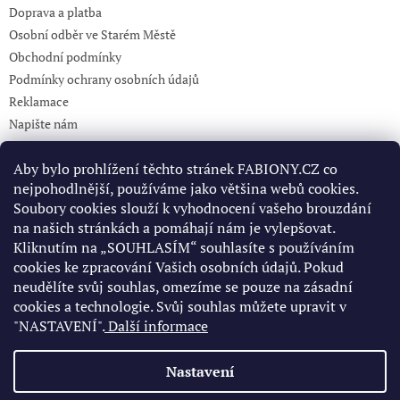
Doprava a platba
Osobní odběr ve Starém Městě
Obchodní podmínky
Podmínky ochrany osobních údajů
Reklamace
Napište nám
KONTAKT 732765499
Aby bylo prohlížení těchto stránek FABIONY.CZ co
nejpohodlnější, používáme jako většina webů cookies.
Soubory cookies slouží k vyhodnocení vašeho brouzdání
Pinterest
na našich stránkách a pomáhají nám je vylepšovat.
Kliknutím na „SOUHLASÍM“ souhlasíte s používáním
cookies ke zpracování Vašich osobních údajů. Pokud
Facebook
neudělíte svůj souhlas, omezíme se pouze na zásadní
cookies a technologie. Svůj souhlas můžete upravit v
"NASTAVENÍ".
Další informace
Nastavení
Vytvořil Shoptet