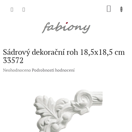
Přejít
NÁKU
na
obsah
KOŠÍK
Sádrový dekorační roh 18,5x18,5 cm
33572
Průměrné
Neohodnoceno
Podrobnosti hodnocení
hodnocení
produktu
je
0,0
z
5
hvězdiček.