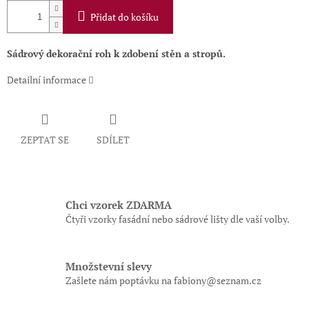
Přidat do košíku
Sádrový dekorační roh k zdobení stěn a stropů.
Detailní informace
ZEPTAT SE
SDÍLET
Chci vzorek ZDARMA
Čtyři vzorky fasádní nebo sádrové lišty dle vaší volby.
Množstevní slevy
Zašlete nám poptávku na fabiony@seznam.cz