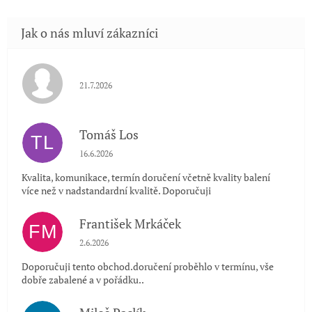
Hodnocení obchodu je 5 z 5 hvězdiček.
21.7.2026
Tomáš Los
TL
Hodnocení obchodu je 5 z 5 hvězdiček.
16.6.2026
Kvalita, komunikace, termín doručení včetně kvality balení
více než v nadstandardní kvalitě. Doporučuji
František Mrkáček
FM
Hodnocení obchodu je 5 z 5 hvězdiček.
2.6.2026
Doporučuji tento obchod.doručení proběhlo v termínu, vše
dobře zabalené a v pořádku..