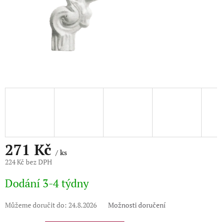
271 Kč
/ ks
224 Kč bez DPH
Měrná
Dodání 3-4 týdny
cena:
Můžeme doručit do:
24.8.2026
Možnosti doručení