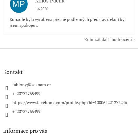
Miloš Paclík
MP
Hodnocení obchodu je 5 z 5 hvězdiček.
1.6.2026
Konzole byla vyrobena přesně podle mých představ dekuji byl
jsem spokojen.
Zobrazit další hodnocení
Z
á
p
a
Kontakt
t
í
fabiony
@
seznam.cz
+420732765499
https://www.facebook.com/profile.php?id=100064221272246
+420732765499
Informace pro vás