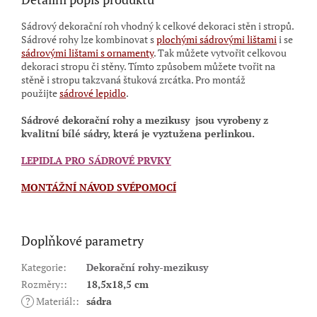
Sádrový dekorační roh vhodný k celkové dekoraci stěn i stropů.
Sádrové rohy lze kombinovat s
plochými sádrovými lištami
i se
sádrovými lištami s ornamenty
.
Tak můžete vytvořit celkovou
dekoraci stropu či stěny. Tímto způsobem můžete tvořit na
stěně i stropu takzvaná štuková zrcátka. Pro montáž
použijte
sádrové lepidlo
.
Sádrové dekorační rohy a mezikusy
jsou vyrobeny z
kvalitní bílé sádry, která je vyztužena perlinkou.
LEPIDLA PRO SÁDROVÉ PRVKY
MONTÁŽNÍ NÁVOD SVÉPOMOCÍ
Doplňkové parametry
Kategorie
:
Dekorační rohy-mezikusy
Rozměry:
:
18,5x18,5 cm
?
Materiál:
:
sádra