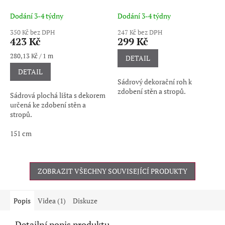
Dodání 3-4 týdny
Dodání 3-4 týdny
350 Kč bez DPH
247 Kč bez DPH
423 Kč
299 Kč
Měrná
280,13 Kč / 1 m
DETAIL
cena:
DETAIL
Sádrový dekorační roh k
zdobení stěn a stropů.
Sádrová plochá lišta s dekorem
určená ke zdobení stěn a
stropů.
151 cm
ZOBRAZIT VŠECHNY SOUVISEJÍCÍ PRODUKTY
Popis
Videa (1)
Diskuze
Detailní popis produktu