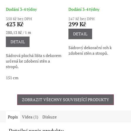
Dodání 3-4 týdny
Dodání 3-4 týdny
350 Kč bez DPH
247 Kč bez DPH
423 Kč
299 Kč
Měrná
280,13 Kč / 1 m
DETAIL
cena:
DETAIL
Sádrový dekorační roh k
zdobení stěn a stropů.
Sádrová plochá lišta s dekorem
určená ke zdobení stěn a
stropů.
151 cm
ZOBRAZIT VŠECHNY SOUVISEJÍCÍ PRODUKTY
Popis
Videa (1)
Diskuze
Detailní popis produktu