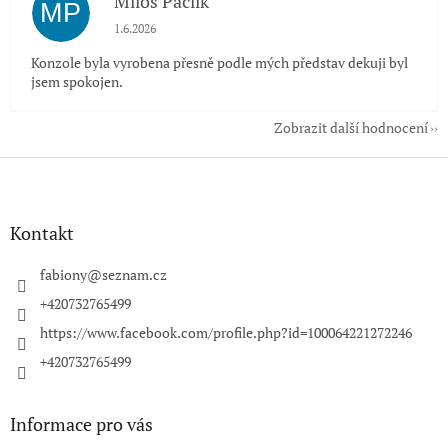
Miloš Paclík
MP
Hodnocení obchodu je 5 z 5 hvězdiček.
1.6.2026
Konzole byla vyrobena přesně podle mých představ dekuji byl
jsem spokojen.
Zobrazit další hodnocení
Z
á
p
a
Kontakt
t
í
fabiony
@
seznam.cz
+420732765499
https://www.facebook.com/profile.php?id=100064221272246
+420732765499
Informace pro vás