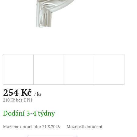
254 Kč
/ ks
210 Kč bez DPH
Měrná
Dodání 3-4 týdny
cena:
Můžeme doručit do:
21.8.2026
Možnosti doručení