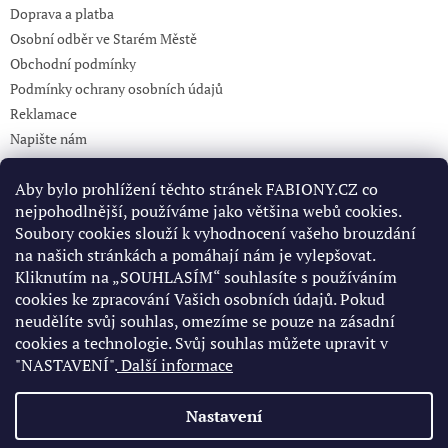
Doprava a platba
Osobní odběr ve Starém Městě
Obchodní podmínky
Podmínky ochrany osobních údajů
Reklamace
Napište nám
KONTAKT 732765499
Aby bylo prohlížení těchto stránek FABIONY.CZ co
nejpohodlnější, používáme jako většina webů cookies.
Soubory cookies slouží k vyhodnocení vašeho brouzdání
Pinterest
na našich stránkách a pomáhají nám je vylepšovat.
Kliknutím na „SOUHLASÍM“ souhlasíte s používáním
cookies ke zpracování Vašich osobních údajů. Pokud
Facebook
neudělíte svůj souhlas, omezíme se pouze na zásadní
cookies a technologie. Svůj souhlas můžete upravit v
"NASTAVENÍ".
Další informace
Nastavení
Vytvořil Shoptet