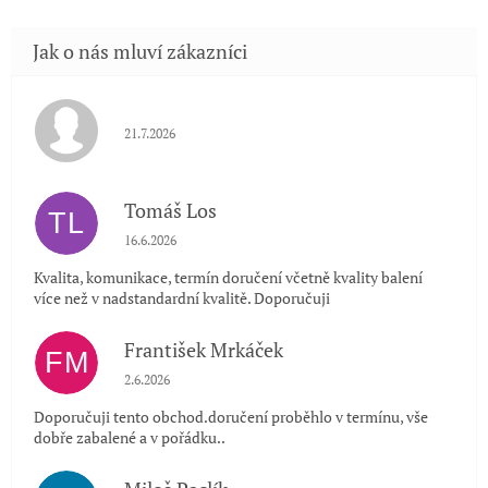
Hodnocení obchodu je 5 z 5 hvězdiček.
21.7.2026
Tomáš Los
TL
Hodnocení obchodu je 5 z 5 hvězdiček.
16.6.2026
Kvalita, komunikace, termín doručení včetně kvality balení
více než v nadstandardní kvalitě. Doporučuji
František Mrkáček
FM
Hodnocení obchodu je 5 z 5 hvězdiček.
2.6.2026
Doporučuji tento obchod.doručení proběhlo v termínu, vše
dobře zabalené a v pořádku..