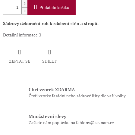
Přidat do košíku
Sádrový dekorační roh k zdobení stěn a stropů.
Detailní informace
ZEPTAT SE
SDÍLET
Chci vzorek ZDARMA
Čtyři vzorky fasádní nebo sádrové lišty dle vaší volby.
Množstevní slevy
Zašlete nám poptávku na fabiony@seznam.cz