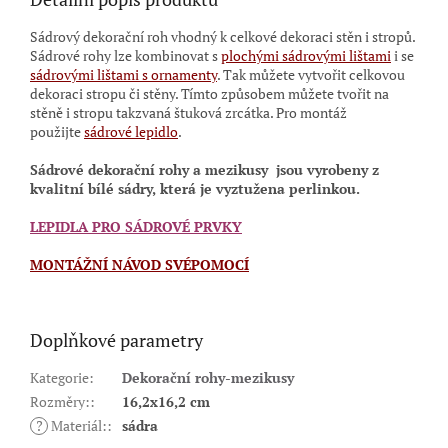
Sádrový dekorační roh vhodný k celkové dekoraci stěn i stropů.
Sádrové rohy lze kombinovat s
plochými sádrovými lištami
i se
sádrovými lištami s ornamenty
.
Tak můžete vytvořit celkovou
dekoraci stropu či stěny. Tímto způsobem můžete tvořit na
stěně i stropu takzvaná štuková zrcátka. Pro montáž
použijte
sádrové lepidlo
.
Sádrové dekorační rohy a mezikusy
jsou vyrobeny z
kvalitní bílé sádry, která je vyztužena perlinkou.
LEPIDLA PRO SÁDROVÉ PRVKY
MONTÁŽNÍ NÁVOD SVÉPOMOCÍ
Doplňkové parametry
Kategorie
:
Dekorační rohy-mezikusy
Rozměry:
:
16,2x16,2 cm
?
Materiál:
:
sádra