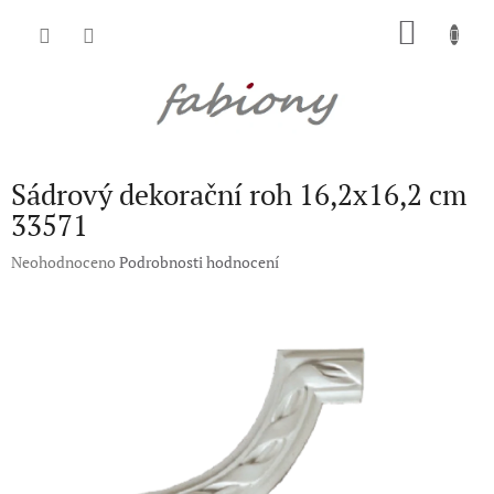
Přejít
NÁKU
na
obsah
KOŠÍK
Sádrový dekorační roh 16,2x16,2 cm
33571
Průměrné
Neohodnoceno
Podrobnosti hodnocení
hodnocení
produktu
je
0,0
z
5
hvězdiček.