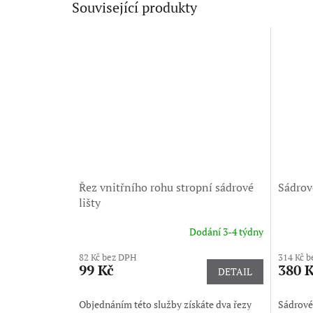
Související produkty
Řez vnitřního rohu stropní sádrové
Sádrové
lišty
Dodání 3-4 týdny
Průměrné
hodnocení
82 Kč bez DPH
314 Kč 
produktu
99 Kč
380 
DETAIL
je
5,0
z
Objednáním této služby získáte dva řezy
Sádrové 
5