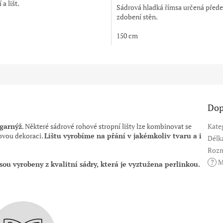
a lišt.
Sádrová hladká římsa určená před
zdobení stěn.
150 cm
Dop
garnýž
. Některé sádrové rohové stropní lišty lze kombinovat se
Kate
ovou dekoraci.
Lištu vyrobíme na přání v jakémkoliv tvaru a i
Délk
Rozm
?
M
jsou vyrobeny z kvalitní sádry, která je vyztužena perlinkou.