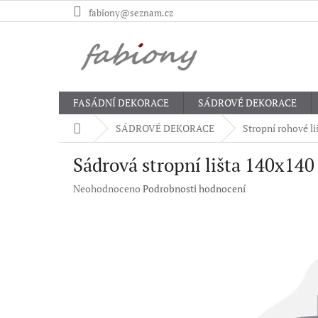
Přejít
fabiony@seznam.cz
na
obsah
FASÁDNÍ DEKORACE
SÁDROVÉ DEKORACE
Domů
SÁDROVÉ DEKORACE
Stropní rohové li
Sádrová stropní lišta 140x14
Průměrné
Neohodnoceno
Podrobnosti hodnocení
hodnocení
produktu
je
0,0
z
5
hvězdiček.