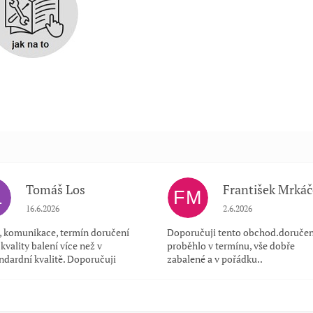
Tomáš Los
František Mrkáč
L
FM
Hodnocení obchodu je 5 z 5 hvězdiček.
Hodnocení obchodu je
16.6.2026
2.6.2026
a, komunikace, termín doručení
Doporučuji tento obchod.doručen
kvality balení více než v
proběhlo v termínu, vše dobře
ndardní kvalitě. Doporučuji
zabalené a v pořádku..