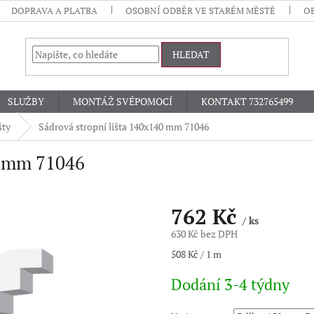
DOPRAVA A PLATBA
OSOBNÍ ODBĚR VE STARÉM MĚSTĚ
O
HLEDAT
SLUŽBY
MONTÁŽ SVÉPOMOCÍ
KONTAKT 732765499
šty
Sádrová stropní lišta 140x140 mm 71046
0 mm 71046
762 Kč
/ ks
630 Kč bez DPH
Měrná
508 Kč / 1 m
cena:
Dodání 3-4 týdny