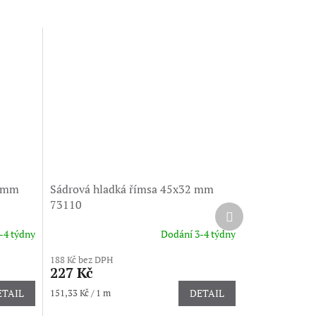
5 mm
Sádrová hladká římsa 45x32 mm
73110
Další
produkt
-4 týdny
Dodání 3-4 týdny
188 Kč bez DPH
227 Kč
Měrná
ETAIL
151,33 Kč / 1 m
DETAIL
cena: