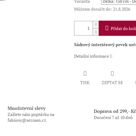
Varianta
Můžeme doručit do:
21.8.2026
Přidat do koš
Sádrový interiérový prvek ur
Detailní informace
TISK
ZEPTAT SE
Množstevní slevy
Doprava od 299,- Kč
Zašlete nám poptávku na
Doručení 7 až 10 dnů
fabiony@seznam.cz