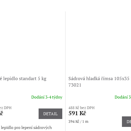
 lepidlo standart 5 kg
Sádrová hladká římsa 105x3
73021
Dodání 3-4 týdny
Dodání 3
bez DPH
488 Kč bez DPH
Kč
591 Kč
DETAIL
Měrná
394 Kč / 1 m
D
cena:
lepidlo pro lepení sádrových