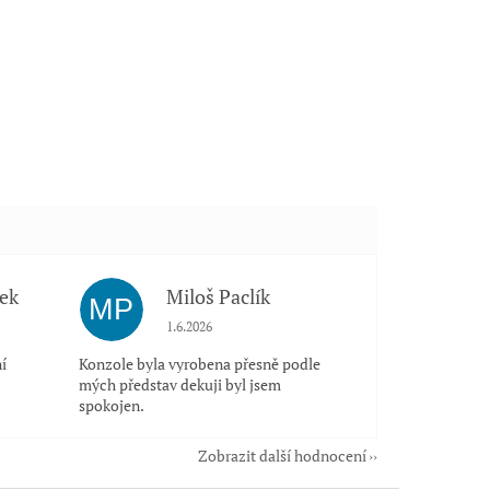
ek
Miloš Paclík
MP
 5 z 5 hvězdiček.
Hodnocení obchodu je 5 z 5 hvězdiček.
1.6.2026
í
Konzole byla vyrobena přesně podle
mých představ dekuji byl jsem
spokojen.
Zobrazit další hodnocení