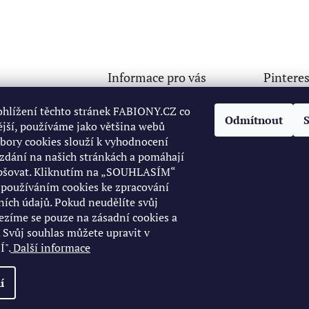
Informace pro vás
Pinteres
Doprava a platba
ny
@
seznam.cz
ohlížení těchto stránek FABIONY.CZ co
Odmítnout
Osobní odběr ve Starém
jší, používáme jako většina webů
32765499
Městě
ubory cookies slouží k vyhodnocení
://www.facebook.c
Obchodní podmínky
zdání na našich stránkách a pomáhají
ofile.php?id=10006
Podmínky ochrany osobních
epšovat. Kliknutím na „SOUHLASÍM“
72246
údajů
s používáním cookies ke zpracování
32765499
Reklamace
ních údajů. Pokud neudělíte svůj
Napište nám
ezíme se pouze na zásadní cookies a
 Svůj souhlas můžete upravit v
KONTAKT 732765499
".
Další informace
í