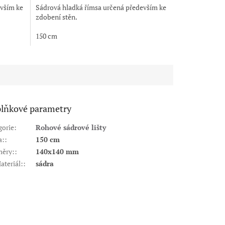
evším ke
Sádrová hladká římsa určená především ke
zdobení stěn.
150 cm
lňkové parametry
gorie
:
Rohové sádrové lišty
a:
:
150 cm
ěry:
:
140x140 mm
ateriál:
:
sádra