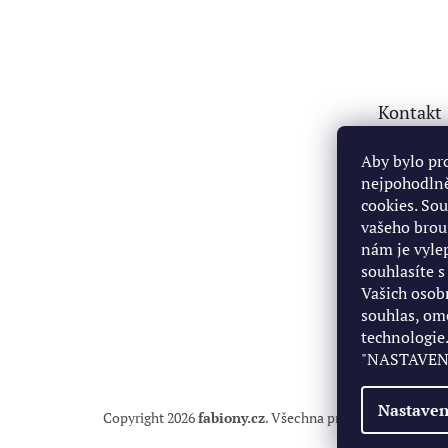
Z
á
p
a
t
Kontakt
í
fabio
Aby bylo pr
nejpohodlně
+4207
cookies. So
https
vašeho brou
om/pr
nám je vyl
42212
souhlasíte 
+4207
Vašich osob
souhlas, om
technologie.
"NASTAVENÍ
Nastaven
Copyright 2026
fabiony.cz
. Všechna práva vyhrazena.