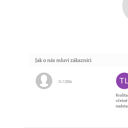
T
Hodnocení obchodu je 5 z 5 hvězdiček.
21.7.2026
Kvalit
včetně 
nadsta