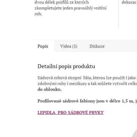
dvou délek profilů ze kterých
dekorací 
hvězdiček.
zkompletujete jeden pravoúhlý vnitřní
roh.
Popis
Videa (5)
Diskuze
Detailní popis produktu
Sádrová rohová stropní lišta, kterou lze použít i jako
zdobnými rohy i mezikusy a tak můžete vytvořit celk
do oblouku.
Profilované sádrové fabiony jsou
v délce 1,5 m,
LEPIDLA PRO SÁDROVÉ PRVKY