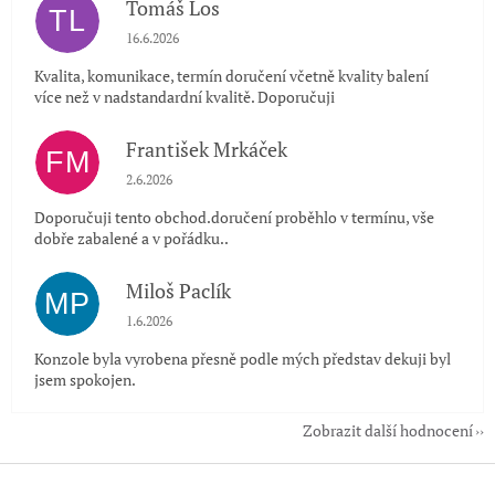
Tomáš Los
TL
Hodnocení obchodu je 5 z 5 hvězdiček.
16.6.2026
Kvalita, komunikace, termín doručení včetně kvality balení
více než v nadstandardní kvalitě. Doporučuji
František Mrkáček
FM
Hodnocení obchodu je 5 z 5 hvězdiček.
2.6.2026
Doporučuji tento obchod.doručení proběhlo v termínu, vše
dobře zabalené a v pořádku..
Miloš Paclík
MP
Hodnocení obchodu je 5 z 5 hvězdiček.
1.6.2026
Konzole byla vyrobena přesně podle mých představ dekuji byl
jsem spokojen.
Zobrazit další hodnocení
Z