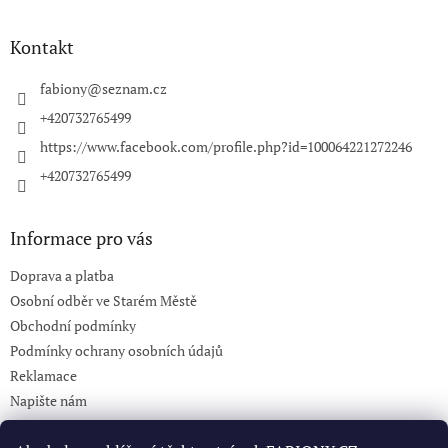
á
p
a
Kontakt
t
í
fabiony
@
seznam.cz
+420732765499
https://www.facebook.com/profile.php?id=100064221272246
+420732765499
Informace pro vás
Doprava a platba
Osobní odběr ve Starém Městě
Obchodní podmínky
Podmínky ochrany osobních údajů
Reklamace
Napište nám
KONTAKT 732765499