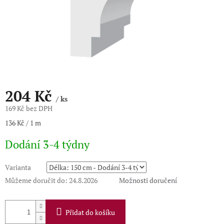
204 Kč
/ ks
169 Kč bez DPH
Měrná
136 Kč / 1 m
cena:
Dodání 3-4 týdny
Varianta
Můžeme doručit do:
24.8.2026
Možnosti doručení
Přidat do košíku