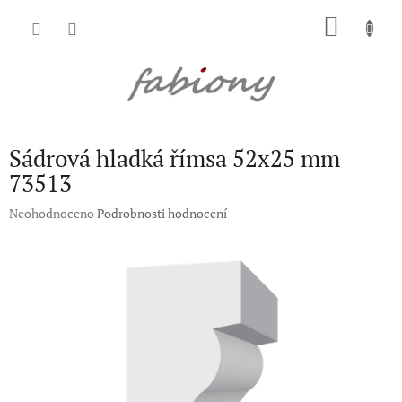
Přejít
NÁKU
na
obsah
KOŠÍK
Sádrová hladká římsa 52x25 mm
73513
Průměrné
Neohodnoceno
Podrobnosti hodnocení
hodnocení
produktu
je
0,0
z
5
hvězdiček.