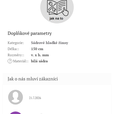
Doplňkové parametry
Kategorie
:
Sádrové hladké římsy
Délka:
:
150 cm
Rozměry:
:
v. x h. mm
?
Materiál:
:
bílá sádra
Hodnocení obchodu je 5 z 5 hvězdiček.
21.7.2026