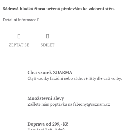
Sádrová hladká římsa určená především ke zdobení stěn.
Detailní informace
ZEPTAT SE
SDÍLET
Chci vzorek ZDARMA
Čtyři vzorky fasádní nebo sádrové lišty dle vaší volby.
Množstevní slevy
Zašlete nám poptávku na fabiony@seznam.cz
Doprava od 299,- Kč
Doručení 7 až 10 dnů