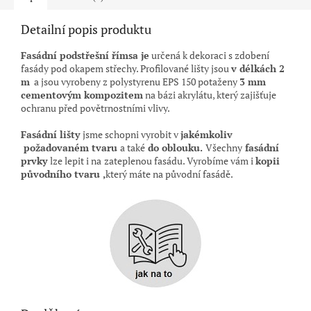
Detailní popis produktu
Fasádní podstřešní římsa je
určená k dekoraci s zdobení
fasády pod okapem střechy
. Profilované lišty jsou
v délkách 2
m
a jsou vyrobeny z polystyrenu EPS 150 potaženy
3 mm
cementovým kompozitem
na bázi akrylátu, který zajišťuje
ochranu před povětrnostními vlivy.
Fasádní lišty
jsme schopni vyrobit v
jakémkoliv
požadovaném tvaru
a také
do oblouku.
Všechny
fasádní
prvky
lze lepit i na
zateplenou fasádu. Vyrobíme vám i
kopii
původního tvaru ,
který máte na původní
fasádě.