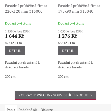
Fasádní průběžná římsa
Fasádní průběžná římsa
220x120 mm 315000
175x90 mm 315040
Dodání 3-4 týdny
Dodání 3-4 týdny
1 359 Kč bez DPH
1 055 Kč bez DPH
1 644 Kč
1 276 Kč
Měrná
Měrná
822 Kč / 1 m
638 Kč / 1 m
cena:
cena:
DETAIL
DETAIL
Fasádní prvek určený k
Fasádní prvek určený k
dekoraci fasády.
dekoraci fasády.
200 cm
200 cm
ZOBRAZIT VŠECHNY SOUVISEJÍCÍ PRODUKTY
Popis
Podobné (8)
Diskuze