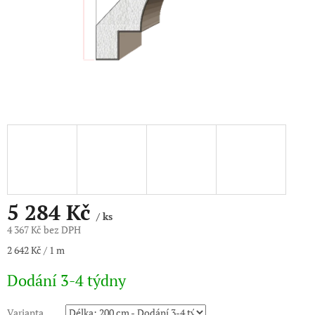
5 284 Kč
/ ks
4 367 Kč bez DPH
Měrná
2 642 Kč / 1 m
cena:
Dodání 3-4 týdny
Varianta