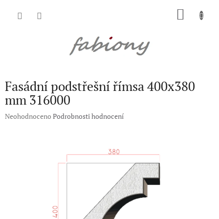
Přejít
NÁKU
na
obsah
KOŠÍK
Fasádní podstřešní římsa 400x380
mm 316000
Průměrné
Neohodnoceno
Podrobnosti hodnocení
hodnocení
produktu
je
0,0
z
5
hvězdiček.