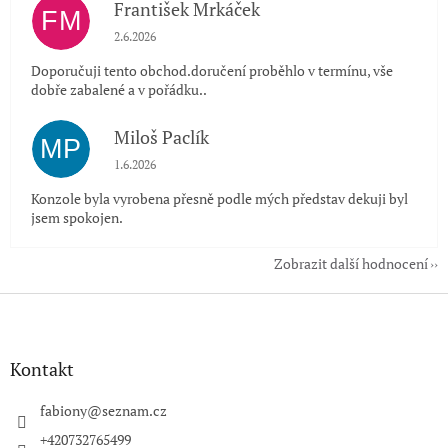
František Mrkáček
FM
Hodnocení obchodu je 5 z 5 hvězdiček.
2.6.2026
Doporučuji tento obchod.doručení proběhlo v termínu, vše
dobře zabalené a v pořádku..
Miloš Paclík
MP
Hodnocení obchodu je 5 z 5 hvězdiček.
1.6.2026
Konzole byla vyrobena přesně podle mých představ dekuji byl
jsem spokojen.
Zobrazit další hodnocení
Z
á
p
a
Kontakt
t
í
fabiony
@
seznam.cz
+420732765499