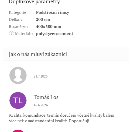
Doplňkové parametry
Kategorie
:
Podstřešní římsy
Délka:
:
200 cm
Rozměry:
:
400x380 mm
?
Materiál:
:
polystyren/cement
Hodnocení obchodu je 5 z 5 hvězdiček.
21.7.2026
Tomáš Los
TL
Hodnocení obchodu je 5 z 5 hvězdiček.
16.6.2026
Kvalita, komunikace, termín doručení včetně kvality balení
více než v nadstandardní kvalitě. Doporučuji