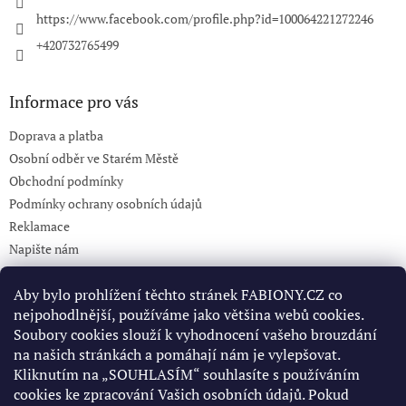
https://www.facebook.com/profile.php?id=100064221272246
+420732765499
Informace pro vás
Doprava a platba
Osobní odběr ve Starém Městě
Obchodní podmínky
Podmínky ochrany osobních údajů
Reklamace
Napište nám
KONTAKT 732765499
Aby bylo prohlížení těchto stránek FABIONY.CZ co
nejpohodlnější, používáme jako většina webů cookies.
Soubory cookies slouží k vyhodnocení vašeho brouzdání
Pinterest
na našich stránkách a pomáhají nám je vylepšovat.
Kliknutím na „SOUHLASÍM“ souhlasíte s používáním
cookies ke zpracování Vašich osobních údajů. Pokud