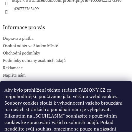
https://www.facebook.com/profile.php?id=100064221272246
+420732765499
Informace pro vás
Doprava a platba
Osobní odběr ve Starém Městě
Obchodní podmínky
Podmínky ochrany osobních údajů
Reklamace
Napište nám
KONTAKT 732765499
Aby bylo prohlížení těchto stránek FABIONY.CZ co
nejpohodlnější, používáme jako většina webů cookies.
Soubory cookies slouží k vyhodnocení vašeho brouzdání
Pinterest
na našich stránkách a pomáhají nám je vylepšovat.
Kliknutím na „SOUHLASÍM“ souhlasíte s používáním
cookies ke zpracování Vašich osobních údajů. Pokud
Facebook
neudělíte svůj souhlas, omezíme se pouze na zásadní