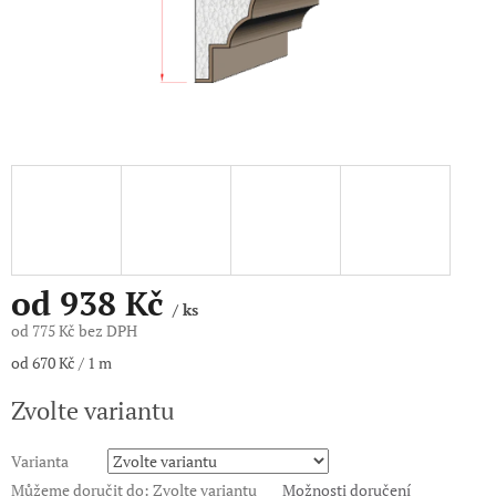
od
938 Kč
/ ks
od
775 Kč
bez DPH
Měrná
od 670 Kč / 1 m
cena:
Zvolte variantu
Varianta
Můžeme doručit do:
Zvolte variantu
Možnosti doručení