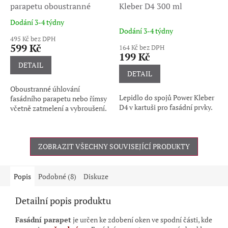
parapetu oboustranné
Kleber D4 300 ml
Dodání 3-4 týdny
Průměrné
Dodání 3-4 týdny
hodnocení
495 Kč bez DPH
produktu
599 Kč
164 Kč bez DPH
je
199 Kč
5,0
DETAIL
z
DETAIL
5
Oboustranné úhlování
hvězdiček.
Lepidlo do spojů Power Kleber
fasádního parapetu nebo římsy
D4 v kartuši pro fasádní prvky.
včetně zatmelení a vybroušení.
ZOBRAZIT VŠECHNY SOUVISEJÍCÍ PRODUKTY
Popis
Podobné (8)
Diskuze
Detailní popis produktu
Fasádní parapet
je
určen ke zdobení oken ve spodní části, kde