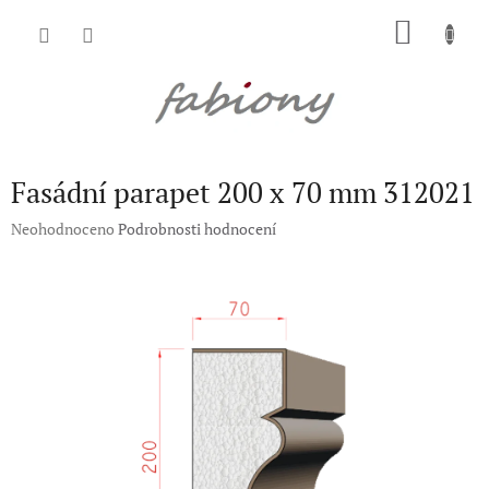
Přejít
NÁKU
na
obsah
KOŠÍK
Fasádní parapet 200 x 70 mm 312021
Průměrné
Neohodnoceno
Podrobnosti hodnocení
hodnocení
produktu
je
0,0
z
5
hvězdiček.