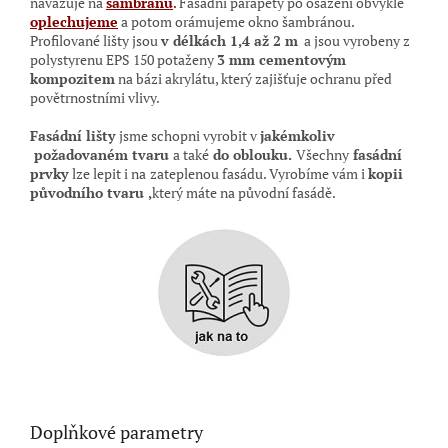
navazuje na
šambránu
.
Fasádní parapety po osazení obvykle
oplechujeme
a potom orámujeme okno šambránou
.
Profilované lišty jsou
v délkách 1,4 až 2 m
a jsou vyrobeny z
polystyrenu EPS 150 potaženy
3 mm cementovým
kompozitem
na bázi akrylátu, který zajišťuje ochranu před
povětrnostními vlivy.
Fasádní lišty
jsme schopni vyrobit v
jakémkoliv
požadovaném tvaru
a také
do oblouku.
Všechny
fasádní
prvky
lze lepit i na
zateplenou fasádu. Vyrobíme vám i
kopii
původního tvaru ,
který máte na původní
fasádě.
Doplňkové parametry