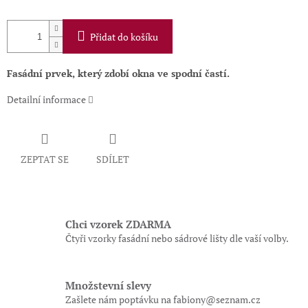
Přidat do košíku
Fasádní prvek, který z
dobí okna ve spodní častí
.
Detailní informace
ZEPTAT SE
SDÍLET
Chci vzorek ZDARMA
Čtyři vzorky fasádní nebo sádrové lišty dle vaší volby.
Množstevní slevy
Zašlete nám poptávku na fabiony@seznam.cz