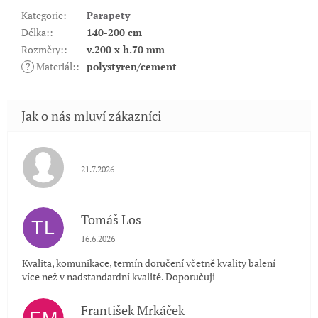
Kategorie
:
Parapety
Délka:
:
140-200 cm
Rozměry:
:
v.200 x h.70 mm
?
Materiál:
:
polystyren/cement
Hodnocení obchodu je 5 z 5 hvězdiček.
21.7.2026
Tomáš Los
TL
Hodnocení obchodu je 5 z 5 hvězdiček.
16.6.2026
Kvalita, komunikace, termín doručení včetně kvality balení
více než v nadstandardní kvalitě. Doporučuji
František Mrkáček