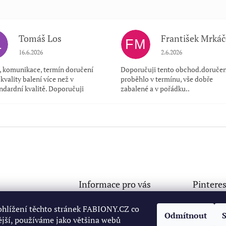
Tomáš Los
František Mrkáč
L
FM
Hodnocení obchodu je 5 z 5 hvězdiček.
Hodnocení obchodu je
16.6.2026
2.6.2026
a, komunikace, termín doručení
Doporučuji tento obchod.doručen
kvality balení více než v
proběhlo v termínu, vše dobře
ndardní kvalitě. Doporučuji
zabalené a v pořádku..
Informace pro vás
Pinteres
Doprava a platba
ny
@
seznam.cz
ohlížení těchto stránek FABIONY.CZ co
Odmítnout
Osobní odběr ve Starém
jší, používáme jako většina webů
32765499
Městě