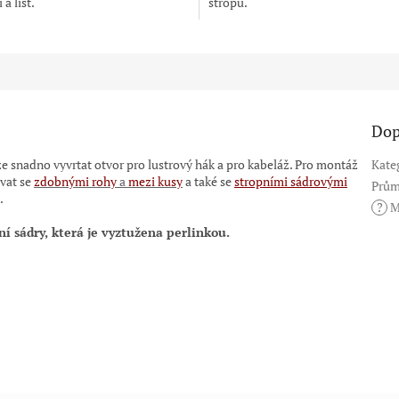
a lišt.
stropů.
Dop
e snadno vyvrtat otvor pro lustrový hák a pro kabeláž. Pro montáž
Kate
vat se
zdobnými rohy
a
mezi kusy
a také se
stropními sádrovými
Prům
.
?
M
ní sádry, která je vyztužena perlinkou.