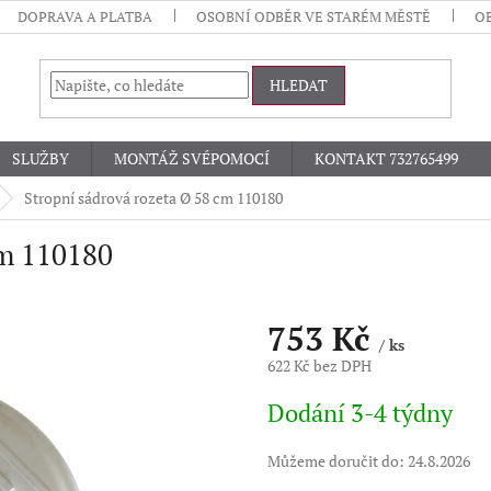
DOPRAVA A PLATBA
OSOBNÍ ODBĚR VE STARÉM MĚSTĚ
O
HLEDAT
SLUŽBY
MONTÁŽ SVÉPOMOCÍ
KONTAKT 732765499
Stropní sádrová rozeta Ø 58 cm 110180
cm 110180
753 Kč
/ ks
622 Kč bez DPH
Měrná
Dodání 3-4 týdny
cena:
Můžeme doručit do:
24.8.2026