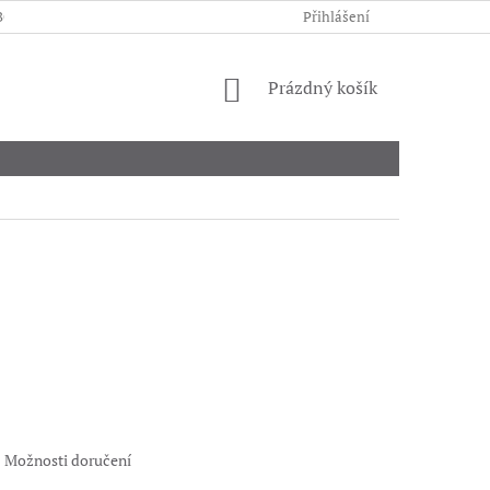
BCHODNÍ PODMÍNKY
PODMÍNKY OCHRANY OSOBNÍCH ÚDAJŮ
Přihlášení
NÁKUPNÍ
Prázdný košík
KOŠÍK
Možnosti doručení