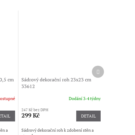
Další
produkt
20,5 cm
Sádrový dekorační roh 23x23 cm
33612
ostupné
Dodání 3-4 týdny
247 Kč bez DPH
299 Kč
ETAIL
DETAIL
těn a
Sádrový dekorační roh k zdobení stěn a