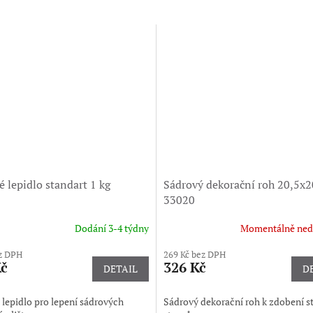
 lepidlo standart 1 kg
Sádrový dekorační roh 20,5x
33020
Dodání 3-4 týdny
Momentálně ned
z DPH
269 Kč bez DPH
Kč
326 Kč
DETAIL
D
lepidlo pro lepení sádrových
Sádrový dekorační roh k zdobení s