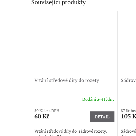
Související produkty
Vrtání středové díry do rozety
Sádrové
Dodání 3-4 týdny
50 Kč bez DPH
87 Kč be
60 Kč
105 
DETAIL
Vrtání středové díry do sádrové rozety,
Sádrové 