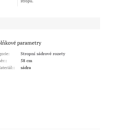
stropů.
lňkové parametry
gorie
:
Stropní sádrové rozety
ěr:
:
58 cm
ateriál:
:
sádra