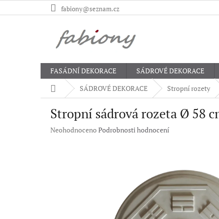
Přejít
fabiony@seznam.cz
na
obsah
FASÁDNÍ DEKORACE
SÁDROVÉ DEKORACE
Domů
SÁDROVÉ DEKORACE
Stropní rozety
Stropní sádrová rozeta Ø 58 
Průměrné
Neohodnoceno
Podrobnosti hodnocení
hodnocení
produktu
je
0,0
z
5
hvězdiček.