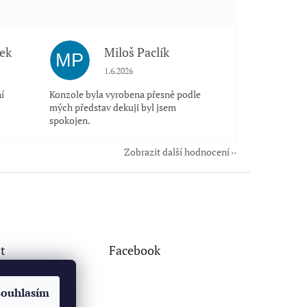
ek
Miloš Paclík
MP
 5 z 5 hvězdiček.
Hodnocení obchodu je 5 z 5 hvězdiček.
1.6.2026
í
Konzole byla vyrobena přesně podle
mých představ dekuji byl jsem
spokojen.
Zobrazit další hodnocení
t
Facebook
Souhlasím