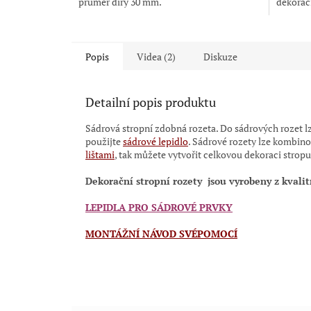
průměr díry 30 mm.
dekorací 
Popis
Videa (2)
Diskuze
Detailní popis produktu
Sádrová stropní zdobná rozeta. Do sádrových rozet lz
použijte
sádrové lepidlo
.
Sádrové rozety lze kombino
lištami
, tak můžete vytvořit celkovou dekoraci stropu
Dekorační stropní rozety
jsou vyrobeny z kvalit
LEPIDLA PRO SÁDROVÉ PRVKY
MONTÁŽNÍ NÁVOD SVÉPOMOCÍ