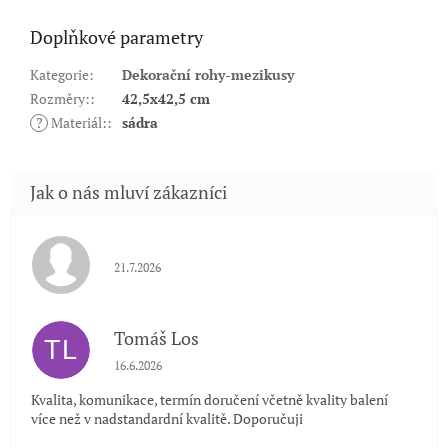
Doplňkové parametry
Kategorie
:
Dekorační rohy-mezikusy
Rozměry:
:
42,5x42,5 cm
?
Materiál:
:
sádra
Hodnocení obchodu je 5 z 5 hvězdiček.
21.7.2026
Tomáš Los
TL
Hodnocení obchodu je 5 z 5 hvězdiček.
16.6.2026
Kvalita, komunikace, termín doručení včetně kvality balení
více než v nadstandardní kvalitě. Doporučuji