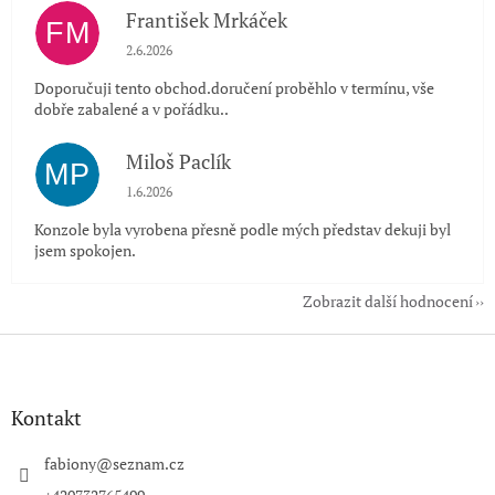
František Mrkáček
FM
Hodnocení obchodu je 5 z 5 hvězdiček.
2.6.2026
Doporučuji tento obchod.doručení proběhlo v termínu, vše
dobře zabalené a v pořádku..
Miloš Paclík
MP
Hodnocení obchodu je 5 z 5 hvězdiček.
1.6.2026
Konzole byla vyrobena přesně podle mých představ dekuji byl
jsem spokojen.
Zobrazit další hodnocení
Z
á
p
a
Kontakt
t
í
fabiony
@
seznam.cz