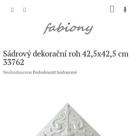
Přejít
NÁKU
na
obsah
KOŠÍK
Sádrový dekorační roh 42,5x42,5 cm
33762
Průměrné
Neohodnoceno
Podrobnosti hodnocení
hodnocení
produktu
je
0,0
z
5
hvězdiček.