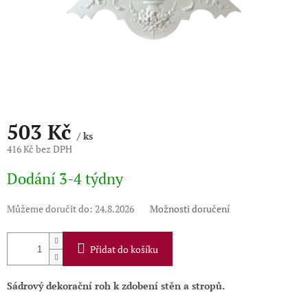
503 Kč
/ ks
416 Kč bez DPH
Měrná
Dodání 3-4 týdny
cena:
Můžeme doručit do:
24.8.2026
Možnosti doručení
Přidat do košíku
Sádrový dekorační roh k zdobení stěn a stropů.