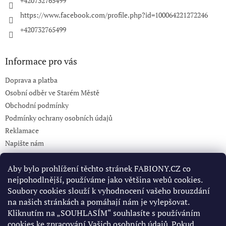
+420732765499
https://www.facebook.com/profile.php?id=100064221272246
+420732765499
Informace pro vás
Doprava a platba
Osobní odběr ve Starém Městě
Obchodní podmínky
Podmínky ochrany osobních údajů
Reklamace
Napište nám
KONTAKT 732765499
Aby bylo prohlížení těchto stránek FABIONY.CZ co
nejpohodlnější, používáme jako většina webů cookies.
Soubory cookies slouží k vyhodnocení vašeho brouzdání
Pinterest
na našich stránkách a pomáhají nám je vylepšovat.
Kliknutím na „SOUHLASÍM“ souhlasíte s používáním
cookies ke zpracování Vašich osobních údajů. Pokud