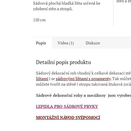
stěn a s
Sádrová plochá hladká lišta určená ke
zdobení stěn a stropů.
150 cm
Popis
Videa (1)
Diskuze
Detailní popis produktu
Sádrový dekorační roh vhodný k celkové dekoraci stě
lištami
i se
sádrovými lištami s ornamenty
.
Tak můžete
můžete tvořit na stěně i stropu takzvaná štuková zrc
Sádrové dekorační rohy a mezikusy
jsou vyrobe
LEPIDLA PRO SÁDROVÉ PRVKY
MONTÁŽNÍ NÁVOD SVÉPOMOCÍ