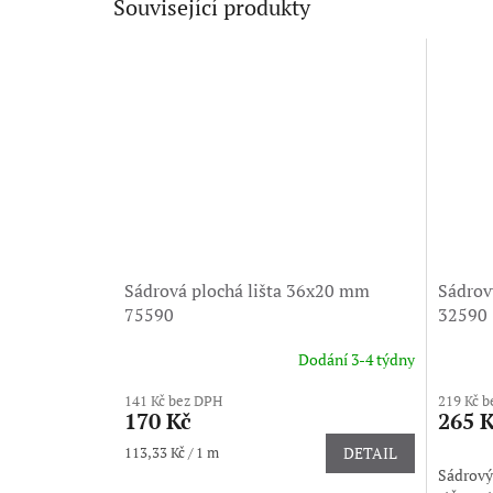
Související produkty
Sádrová plochá lišta 36x20 mm
Sádrov
75590
32590
Dodání 3-4 týdny
141 Kč bez DPH
219 Kč 
170 Kč
265 
Měrná
113,33 Kč / 1 m
DETAIL
cena:
Sádrový