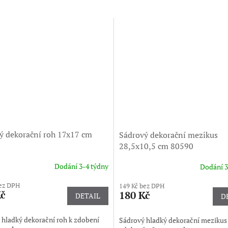
ý dekorační roh 17x17 cm
Sádrový dekorační mezikus
28,5x10,5 cm 80590
Dodání 3-4 týdny
Dodání 3
bez DPH
149 Kč bez DPH
Kč
180 Kč
DETAIL
D
 hladký dekorační roh k zdobení
Sádrový hladký dekorační mezikus