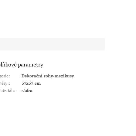
lňkové parametry
gorie
:
Dekorační rohy-mezikusy
ěry:
:
37x37 cm
ateriál:
:
sádra