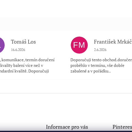
Tomáš Los
František Mrkáč
L
FM
Hodnocení obchodu je 5 z 5 hvězdiček.
Hodnocení obchodu je
16.6.2026
2.6.2026
a, komunikace, termín doručení
Doporučuji tento obchod.doručen
kvality balení více než v
proběhlo v termínu, vše dobře
ndardní kvalitě. Doporučuji
zabalené a v pořádku..
Informace pro vás
Pinteres