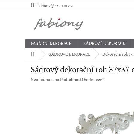
Přejít
fabiony@seznam.cz
na
obsah
FASÁDNÍ DEKORACE
SÁDROVÉ DEKORACE
Domů
SÁDROVÉ DEKORACE
Dekorační rohy-
Sádrový dekorační roh 37x37
Průměrné
Neohodnoceno
Podrobnosti hodnocení
hodnocení
produktu
je
0,0
z
5
hvězdiček.