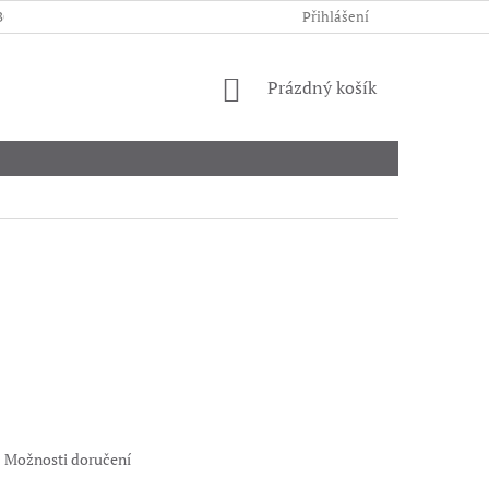
BCHODNÍ PODMÍNKY
PODMÍNKY OCHRANY OSOBNÍCH ÚDAJŮ
Přihlášení
NÁKUPNÍ
Prázdný košík
KOŠÍK
Možnosti doručení