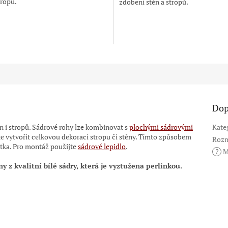
tropů.
zdobení stěn a stropů.
Dop
n i stropů. Sádrové rohy lze kombinovat s
plochými sádrovými
Kate
 vytvořit celkovou dekoraci stropu či stěny. Tímto způsobem
Rozm
átka. Pro montáž použijte
sádrové lepidlo
.
?
M
ny z kvalitní bílé sádry, která je vyztužena perlinkou.