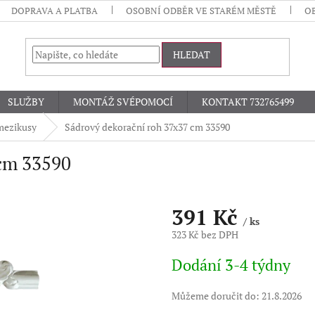
DOPRAVA A PLATBA
OSOBNÍ ODBĚR VE STARÉM MĚSTĚ
O
HLEDAT
SLUŽBY
MONTÁŽ SVÉPOMOCÍ
KONTAKT 732765499
mezikusy
Sádrový dekorační roh 37x37 cm 33590
 cm 33590
391 Kč
/ ks
323 Kč bez DPH
Měrná
Dodání 3-4 týdny
cena:
Můžeme doručit do:
21.8.2026