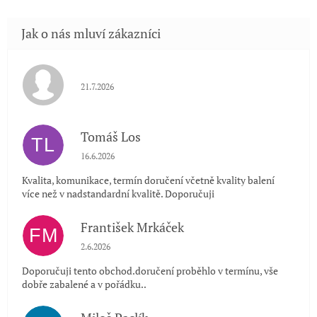
Hodnocení obchodu je 5 z 5 hvězdiček.
21.7.2026
Tomáš Los
TL
Hodnocení obchodu je 5 z 5 hvězdiček.
16.6.2026
Kvalita, komunikace, termín doručení včetně kvality balení
více než v nadstandardní kvalitě. Doporučuji
František Mrkáček
FM
Hodnocení obchodu je 5 z 5 hvězdiček.
2.6.2026
Doporučuji tento obchod.doručení proběhlo v termínu, vše
dobře zabalené a v pořádku..