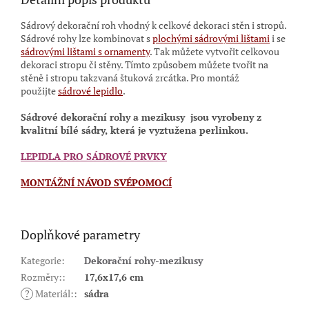
Sádrový dekorační roh vhodný k celkové dekoraci stěn i stropů.
Sádrové rohy lze kombinovat s
plochými sádrovými lištami
i se
sádrovými lištami s ornamenty
.
Tak můžete vytvořit celkovou
dekoraci stropu či stěny. Tímto způsobem můžete tvořit na
stěně i stropu takzvaná štuková zrcátka. Pro montáž
použijte
sádrové lepidlo
.
Sádrové dekorační rohy a mezikusy
jsou vyrobeny z
kvalitní bílé sádry, která je vyztužena perlinkou.
LEPIDLA PRO SÁDROVÉ PRVKY
MONTÁŽNÍ NÁVOD SVÉPOMOCÍ
Doplňkové parametry
Kategorie
:
Dekorační rohy-mezikusy
Rozměry:
:
17,6x17,6 cm
?
Materiál:
:
sádra