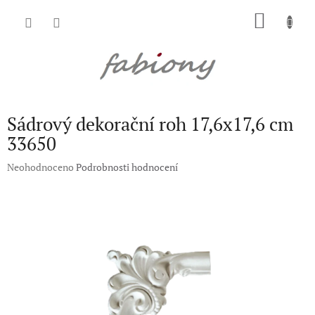
Přejít
NÁKU
na
obsah
KOŠÍK
Sádrový dekorační roh 17,6x17,6 cm
33650
Průměrné
Neohodnoceno
Podrobnosti hodnocení
hodnocení
produktu
je
0,0
z
5
hvězdiček.