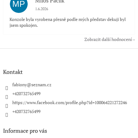
Miloš Paclík
MP
Hodnocení obchodu je 5 z 5 hvězdiček.
1.6.2026
Konzole byla vyrobena přesně podle mých představ dekuji byl
jsem spokojen.
Zobrazit další hodnocení
Z
á
p
a
Kontakt
t
í
fabiony
@
seznam.cz
+420732765499
https://www.facebook.com/profile.php?id=100064221272246
+420732765499
Informace pro vás