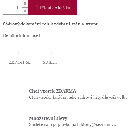
Přidat do košíku
Sádrový dekorační roh k zdobení stěn a stropů.
Detailní informace
ZEPTAT SE
SDÍLET
Chci vzorek ZDARMA
Čtyři vzorky fasádní nebo sádrové lišty dle vaší volby.
Množstevní slevy
Zašlete nám poptávku na fabiony@seznam.cz