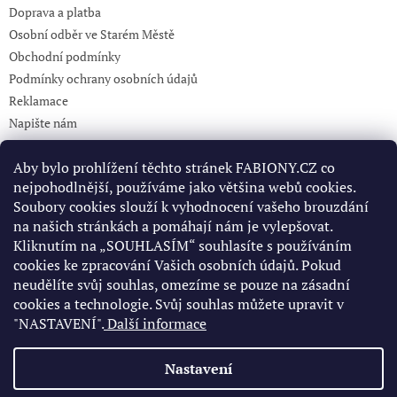
Doprava a platba
Osobní odběr ve Starém Městě
Obchodní podmínky
Podmínky ochrany osobních údajů
Reklamace
Napište nám
KONTAKT 732765499
Aby bylo prohlížení těchto stránek FABIONY.CZ co
nejpohodlnější, používáme jako většina webů cookies.
Soubory cookies slouží k vyhodnocení vašeho brouzdání
Pinterest
na našich stránkách a pomáhají nám je vylepšovat.
Kliknutím na „SOUHLASÍM“ souhlasíte s používáním
cookies ke zpracování Vašich osobních údajů. Pokud
Facebook
neudělíte svůj souhlas, omezíme se pouze na zásadní
cookies a technologie. Svůj souhlas můžete upravit v
"NASTAVENÍ".
Další informace
Nastavení
Vytvořil Shoptet