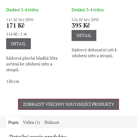
Dodání 3-4 týdny
Dodání 3-4 týdny
141 Kč bez DPH
326 Kč bez DPH
171 Kč
395 Kč
Měrná
114 Kč / 1 m
DETAIL
cena:
DETAIL
Sádrový dekorační roh k
zdobení stěn a stropů.
Sádrová plochá hladká lišta
určená ke zdobení stěn a
stropů.
150 cm
ZOBRAZIT VŠECHNY SOUVISEJÍCÍ PRODUKTY
Popis
Videa (1)
Diskuze
Detailní popis produktu