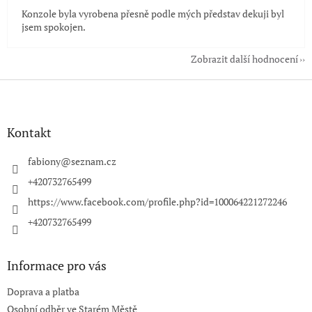
Konzole byla vyrobena přesně podle mých představ dekuji byl
jsem spokojen.
Zobrazit další hodnocení
Z
á
p
a
Kontakt
t
í
fabiony
@
seznam.cz
+420732765499
https://www.facebook.com/profile.php?id=100064221272246
+420732765499
Informace pro vás
Doprava a platba
Osobní odběr ve Starém Městě