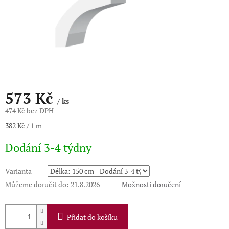
573 Kč
/ ks
474 Kč bez DPH
Měrná
382 Kč / 1 m
cena:
Dodání 3-4 týdny
Varianta
Můžeme doručit do:
21.8.2026
Možnosti doručení
Přidat do košíku