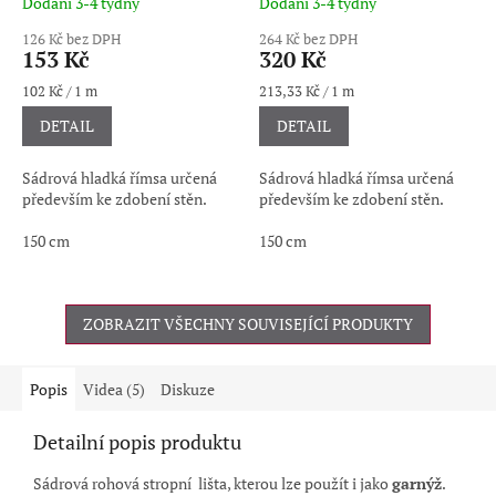
Dodání 3-4 týdny
Dodání 3-4 týdny
126 Kč bez DPH
264 Kč bez DPH
153 Kč
320 Kč
Měrná
Měrná
102 Kč / 1 m
213,33 Kč / 1 m
cena:
cena:
DETAIL
DETAIL
Sádrová hladká římsa určená
Sádrová hladká římsa určená
především ke zdobení stěn.
především ke zdobení stěn.
150 cm
150 cm
ZOBRAZIT VŠECHNY SOUVISEJÍCÍ PRODUKTY
Popis
Videa (5)
Diskuze
Detailní popis produktu
Sádrová rohová stropní lišta, kterou lze použít i jako
garnýž
.