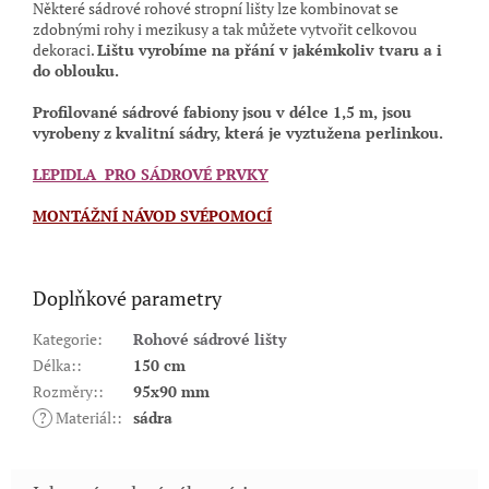
Některé sádrové rohové stropní lišty lze kombinovat se
zdobnými rohy i mezikusy a tak můžete vytvořit celkovou
dekoraci.
Lištu vyrobíme na přání v jakémkoliv tvaru a i
do oblouku.
Profilované sádrové fabiony jsou
v délce 1,5 m,
jsou
vyrobeny z kvalitní sádry, která je vyztužena perlinkou.
LEPIDLA PRO SÁDROVÉ PRVKY
MONTÁŽNÍ NÁVOD SVÉPOMOCÍ
Doplňkové parametry
Kategorie
:
Rohové sádrové lišty
Délka:
:
150 cm
Rozměry:
:
95x90 mm
?
Materiál:
:
sádra