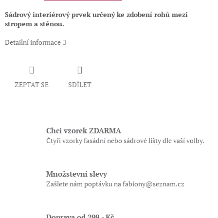
Sádrový interiérový prvek určený ke zdobení rohů mezi
stropem a stěnou.
Detailní informace
ZEPTAT SE
SDÍLET
Chci vzorek ZDARMA
Čtyři vzorky fasádní nebo sádrové lišty dle vaší volby.
Množstevní slevy
Zašlete nám poptávku na fabiony@seznam.cz
Doprava od 299,- Kč