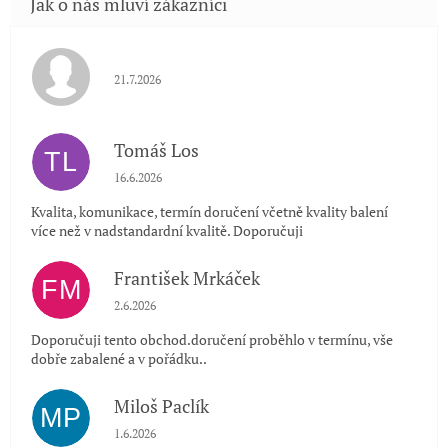
Hodnocení obchodu je 5 z 5 hvězdiček.
21.7.2026
Tomáš Los
TL
Hodnocení obchodu je 5 z 5 hvězdiček.
16.6.2026
Kvalita, komunikace, termín doručení včetně kvality balení
více než v nadstandardní kvalitě. Doporučuji
František Mrkáček
FM
Hodnocení obchodu je 5 z 5 hvězdiček.
2.6.2026
Doporučuji tento obchod.doručení proběhlo v termínu, vše
dobře zabalené a v pořádku..
Miloš Paclík
MP
Hodnocení obchodu je 5 z 5 hvězdiček.
1.6.2026