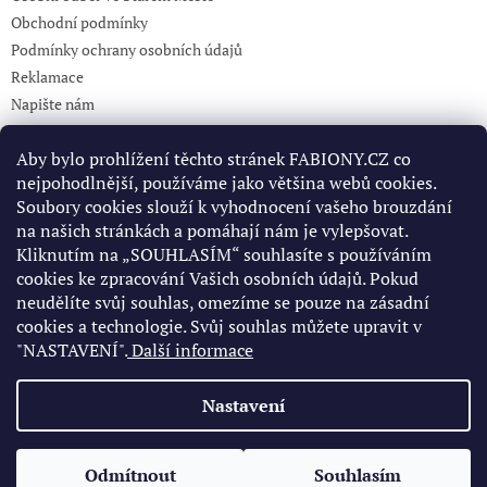
Obchodní podmínky
Podmínky ochrany osobních údajů
Reklamace
Napište nám
KONTAKT 732765499
Aby bylo prohlížení těchto stránek FABIONY.CZ co
nejpohodlnější, používáme jako většina webů cookies.
Soubory cookies slouží k vyhodnocení vašeho brouzdání
Pinterest
na našich stránkách a pomáhají nám je vylepšovat.
Kliknutím na „SOUHLASÍM“ souhlasíte s používáním
cookies ke zpracování Vašich osobních údajů. Pokud
Facebook
neudělíte svůj souhlas, omezíme se pouze na zásadní
cookies a technologie. Svůj souhlas můžete upravit v
"NASTAVENÍ".
Další informace
Nastavení
Vytvořil Shoptet
Odmítnout
Souhlasím
Copyright 2026
fabiony.cz
. Všechna práva vyhrazena.