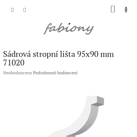
Přejít
NÁKU
na
obsah
KOŠÍK
Sádrová stropní lišta 95x90 mm
71020
Průměrné
Neohodnoceno
Podrobnosti hodnocení
hodnocení
produktu
je
0,0
z
5
hvězdiček.