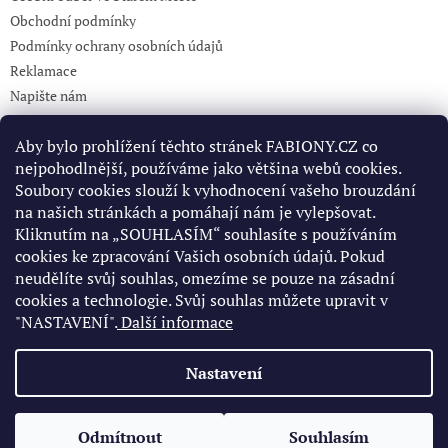
Obchodní podmínky
Podmínky ochrany osobních údajů
Reklamace
Napište nám
KONTAKT 732765499
Aby bylo prohlížení těchto stránek FABIONY.CZ co
nejpohodlnější, používáme jako většina webů cookies.
Soubory cookies slouží k vyhodnocení vašeho brouzdání
Pinterest
na našich stránkách a pomáhají nám je vylepšovat.
Kliknutím na „SOUHLASÍM“ souhlasíte s používáním
cookies ke zpracování Vašich osobních údajů. Pokud
Facebook
neudělíte svůj souhlas, omezíme se pouze na zásadní
cookies a technologie. Svůj souhlas můžete upravit v
"NASTAVENÍ".
Další informace
Nastavení
Vytvořil Shoptet
Odmítnout
Souhlasím
Copyright 2026
fabiony.cz
. Všechna práva vyhrazena.