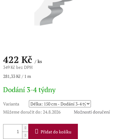
422 Kč
/ ks
349 Kč bez DPH
Měrná
281,33 Kč / 1 m
cena:
Dodání 3-4 týdny
Varianta
Můžeme doručit do:
24.8.2026
Možnosti doručení
Přidat do košíku