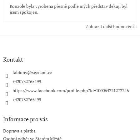
Konzole byla vyrobena přesně podle mých představ dekuji byl
jsem spokojen.
Zobrazit další hodnocení
Z
á
p
a
Kontakt
t
í
fabiony
@
seznam.cz
+420732765499
https://www.facebook.com/profile.php?id=100064221272246
+420732765499
Informace pro vás
Doprava a platba
Osobní odběr ve Starém Městě