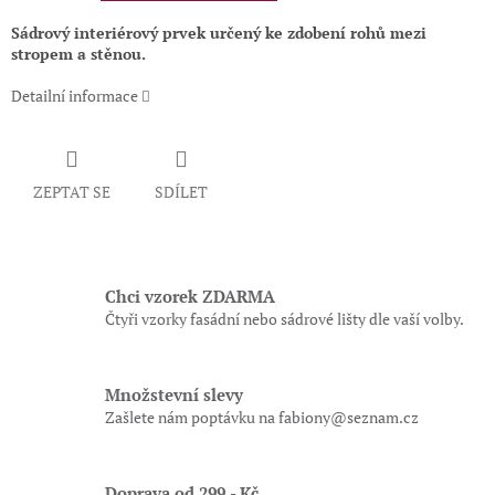
Sádrový interiérový prvek určený ke zdobení rohů mezi
stropem a stěnou.
Detailní informace
ZEPTAT SE
SDÍLET
Chci vzorek ZDARMA
Čtyři vzorky fasádní nebo sádrové lišty dle vaší volby.
Množstevní slevy
Zašlete nám poptávku na fabiony@seznam.cz
Doprava od 299,- Kč