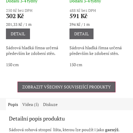
Dodání 3-4 týdny
Dodání 3-4 týdny
250 Kč bez DPH
488 Kč bez DPH
302 Kč
591 Kč
Měrná
Měrná
201,33 Kč / 1 m
394 Kč / 1 m
cena:
cena:
DETAIL
DETAIL
Sádrová hladká římsa určená
Sádrová hladká římsa určená
především ke zdobení stěn.
především ke zdobení stěn.
150 cm
150 cm
ZOBRAZIT VŠECHNY SOUVISEJÍCÍ PRODUKTY
Popis
Videa (5)
Diskuze
Detailní popis produktu
Sádrová rohová stropní lišta, kterou lze použít i jako
garnýž
.