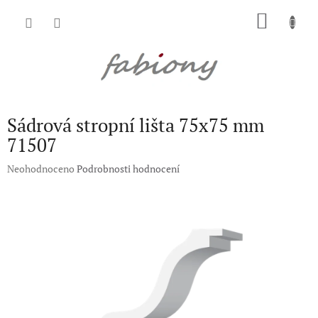
Přejít
NÁKU
na
obsah
KOŠÍK
Sádrová stropní lišta 75x75 mm
71507
Průměrné
Neohodnoceno
Podrobnosti hodnocení
hodnocení
produktu
je
0,0
z
5
hvězdiček.