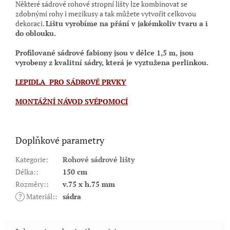
Některé sádrové rohové stropní lišty lze kombinovat se
zdobnými rohy i mezikusy a tak můžete vytvořit celkovou
dekoraci.
Lištu vyrobíme na přání v jakémkoliv tvaru a i
do oblouku.
Profilované sádrové fabiony jsou
v délce 1,5 m,
jsou
vyrobeny z kvalitní sádry, která je vyztužena perlinkou.
LEPIDLA PRO SÁDROVÉ PRVKY
MONTÁŽNÍ NÁVOD SVÉPOMOCÍ
Doplňkové parametry
Kategorie
:
Rohové sádrové lišty
Délka:
:
150 cm
Rozměry:
:
v.75 x h.75 mm
?
Materiál:
:
sádra