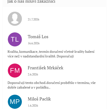
Hodnocení obchodu je 5 z 5 hvězdiček.
21.7.2026
Tomáš Los
TL
Hodnocení obchodu je 5 z 5 hvězdiček.
16.6.2026
Kvalita, komunikace, termín doručení včetně kvality balení
více než v nadstandardní kvalitě. Doporučuji
František Mrkáček
FM
Hodnocení obchodu je 5 z 5 hvězdiček.
2.6.2026
Doporučuji tento obchod.doručení proběhlo v termínu, vše
dobře zabalené a v pořádku..
Miloš Paclík
MP
Hodnocení obchodu je 5 z 5 hvězdiček.
1.6.2026