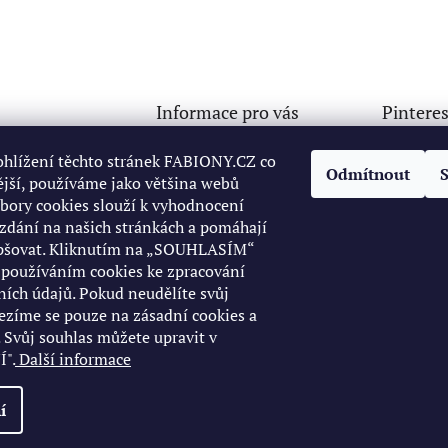
Informace pro vás
Pinteres
Doprava a platba
ny
@
seznam.cz
ohlížení těchto stránek FABIONY.CZ co
Odmítnout
Osobní odběr ve Starém
jší, používáme jako většina webů
32765499
Městě
ubory cookies slouží k vyhodnocení
://www.facebook.c
Obchodní podmínky
zdání na našich stránkách a pomáhají
ofile.php?id=10006
Podmínky ochrany osobních
epšovat. Kliknutím na „SOUHLASÍM“
72246
údajů
s používáním cookies ke zpracování
32765499
Reklamace
ních údajů. Pokud neudělíte svůj
Napište nám
ezíme se pouze na zásadní cookies a
 Svůj souhlas můžete upravit v
KONTAKT 732765499
".
Další informace
í