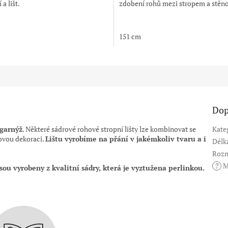
a lišt.
zdobení rohů mezi stropem a stěn
151 cm
Dop
garnýž
. Některé sádrové rohové stropní lišty lze kombinovat se
Kate
ovou dekoraci.
Lištu vyrobíme na přání v jakémkoliv tvaru a i
Délk
Rozm
?
M
jsou vyrobeny z kvalitní sádry, která je vyztužena perlinkou.