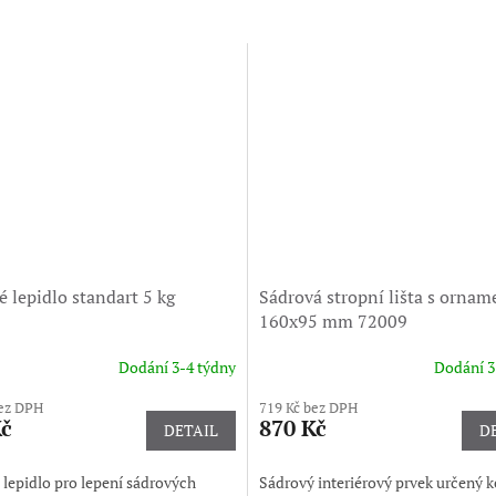
 lepidlo standart 5 kg
Sádrová stropní lišta s ornam
160x95 mm 72009
Dodání 3-4 týdny
Dodání 3
bez DPH
719 Kč bez DPH
Kč
870 Kč
DETAIL
D
lepidlo pro lepení sádrových
Sádrový interiérový prvek určený k