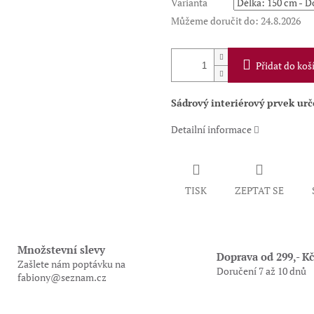
Varianta
Můžeme doručit do:
24.8.2026
Přidat do koš
Sádrový interiérový prvek ur
Detailní informace
TISK
ZEPTAT SE
Množstevní slevy
Doprava od 299,- Kč
Zašlete nám poptávku na
Doručení 7 až 10 dnů
fabiony@seznam.cz