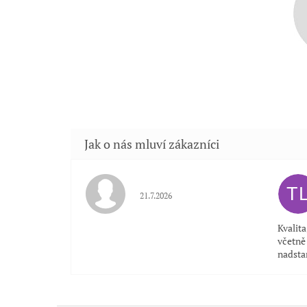
T
Hodnocení obchodu je 5 z 5 hvězdiček.
21.7.2026
Kvalit
včetně 
nadsta