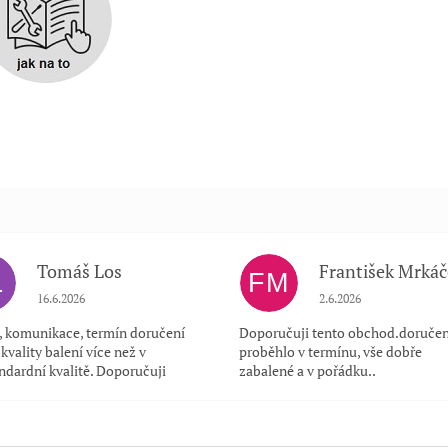
Tomáš Los
František Mrkáč
L
FM
Hodnocení obchodu je 5 z 5 hvězdiček.
Hodnocení obchodu je
16.6.2026
2.6.2026
a, komunikace, termín doručení
Doporučuji tento obchod.doručen
kvality balení více než v
proběhlo v termínu, vše dobře
ndardní kvalitě. Doporučuji
zabalené a v pořádku..