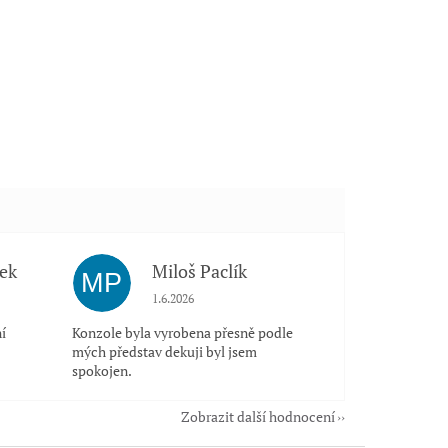
ek
Miloš Paclík
MP
 5 z 5 hvězdiček.
Hodnocení obchodu je 5 z 5 hvězdiček.
1.6.2026
í
Konzole byla vyrobena přesně podle
mých představ dekuji byl jsem
spokojen.
Zobrazit další hodnocení