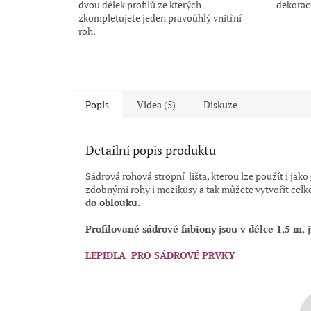
dvou délek profilů ze kterých
dekorací 
hvězdiček.
zkompletujete jeden pravoúhlý vnitřní
roh.
Popis
Videa (5)
Diskuze
Detailní popis produktu
Sádrová rohová stropní lišta, kterou lze použít i jako
zdobnými rohy i mezikusy a tak můžete vytvořit celk
do oblouku.
Profilované sádrové fabiony jsou
v délce 1,5 m,
LEPIDLA PRO SÁDROVÉ PRVKY