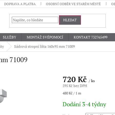
DOPRAVA A PLATBA
OSOBNÍ ODBĚR VE STARÉM MĚSTĚ
O
HLEDAT
SLUŽBY
MONTÁŽ SVÉPOMOCÍ
KONTAKT 732765499
šty
Sádrová stropní lišta 160x95 mm 71009
 mm 71009
720 Kč
/ ks
595 Kč bez DPH
Měrná
480 Kč / 1 m
cena:
Dodání 3-4 týdny