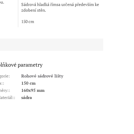
ou.
Sádrová hladká římsa určená především ke
zdobení stěn.
150 cm
lňkové parametry
gorie
:
Rohové sádrové lišty
a:
:
150 cm
ěry:
:
160x95 mm
ateriál:
:
sádra