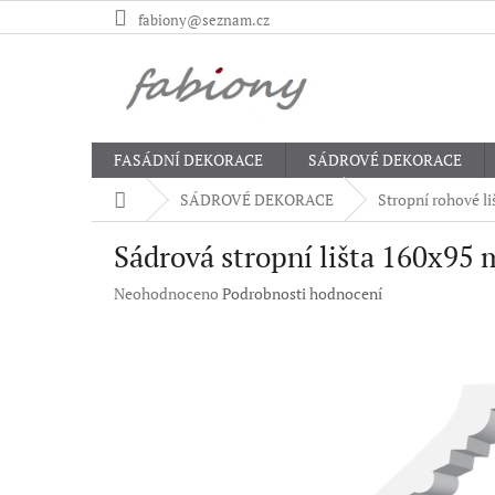
Přejít
fabiony@seznam.cz
na
obsah
FASÁDNÍ DEKORACE
SÁDROVÉ DEKORACE
Domů
SÁDROVÉ DEKORACE
Stropní rohové li
Sádrová stropní lišta 160x95
Průměrné
Neohodnoceno
Podrobnosti hodnocení
hodnocení
produktu
je
0,0
z
5
hvězdiček.