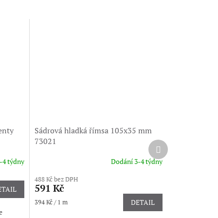
enty
Sádrová hladká římsa 105x35 mm
73021
Další
produkt
-4 týdny
Dodání 3-4 týdny
488 Kč bez DPH
591 Kč
ETAIL
Měrná
394 Kč / 1 m
DETAIL
cena:
e