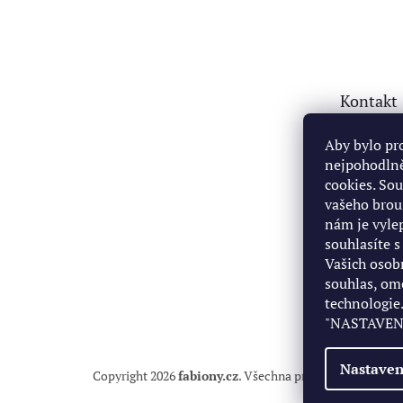
Z
á
p
a
t
Kontakt
í
fabio
Aby bylo pr
nejpohodlně
+4207
cookies. So
https
vašeho brou
om/pr
nám je vyl
42212
souhlasíte 
+4207
Vašich osob
souhlas, om
technologie.
"NASTAVENÍ
Nastaven
Copyright 2026
fabiony.cz
. Všechna práva vyhrazena.