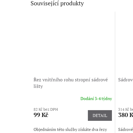
Související produkty
Řez vnitřního rohu stropní sádrové
Sádrové
lišty
Dodání 3-4 týdny
Průměrné
hodnocení
82 Kč bez DPH
314 Kč 
produktu
99 Kč
380 
DETAIL
je
5,0
z
Objednáním této služby získáte dva řezy
Sádrové 
5