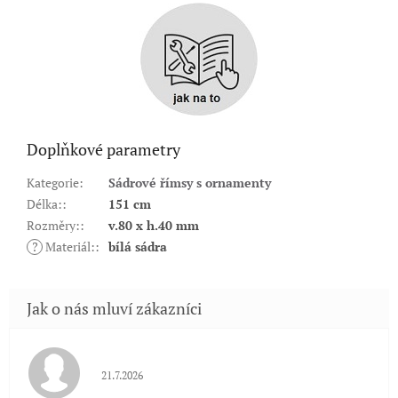
Doplňkové parametry
Kategorie
:
Sádrové římsy s ornamenty
Délka:
:
151 cm
Rozměry:
:
v.80 x h.40 mm
?
Materiál:
:
bílá sádra
Hodnocení obchodu je 5 z 5 hvězdiček.
21.7.2026