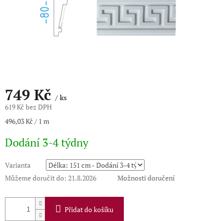
749 Kč
/ ks
619 Kč bez DPH
Měrná
496,03 Kč / 1 m
cena:
Dodání 3-4 týdny
Varianta
Můžeme doručit do:
21.8.2026
Možnosti doručení
Přidat do košíku