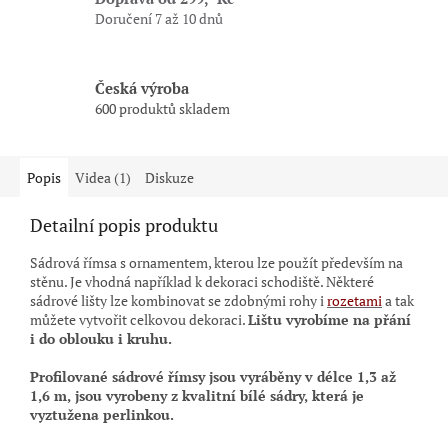
Doručení 7 až 10 dnů
Česká výroba
600 produktů skladem
Popis
Videa (1)
Diskuze
Detailní popis produktu
Sádrová římsa s ornamentem, kterou lze použít především na
stěnu. Je vhodná například k dekoraci schodiště. Některé
sádrové lišty lze kombinovat se zdobnými rohy i
rozetami
a tak
můžete vytvořit celkovou dekoraci.
Lištu vyrobíme na přání
i do oblouku i kruhu.
Profilované sádrové římsy jsou vyráběny
v délce 1,3 až
1,6 m,
jsou vyrobeny z kvalitní bílé sádry, která je
vyztužena perlinkou.