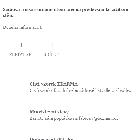
Sádrová římsa s ornamentem určená především ke zdobení
stěn.
Detailní informace
ZEPTAT SE
SDÍLET
Chci vzorek ZDARMA
Čtyři vzorky fasádní nebo sádrové lišty dle vaší volby.
Množstevní slevy
Zašlete nám poptávku na fabiony@seznam.cz
Doprava od 299,- Kč