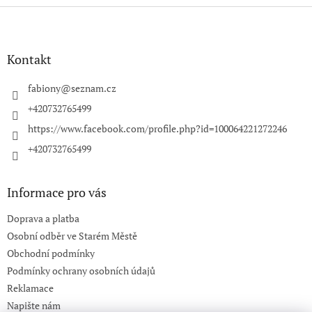
Z
á
p
a
Kontakt
t
í
fabiony
@
seznam.cz
+420732765499
https://www.facebook.com/profile.php?id=100064221272246
+420732765499
Informace pro vás
Doprava a platba
Osobní odběr ve Starém Městě
Obchodní podmínky
Podmínky ochrany osobních údajů
Reklamace
Napište nám