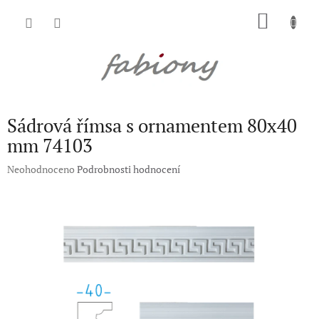
Přejít
NÁKU
na
obsah
KOŠÍK
Sádrová římsa s ornamentem 80x40
mm 74103
Průměrné
Neohodnoceno
Podrobnosti hodnocení
hodnocení
produktu
je
0,0
z
5
hvězdiček.