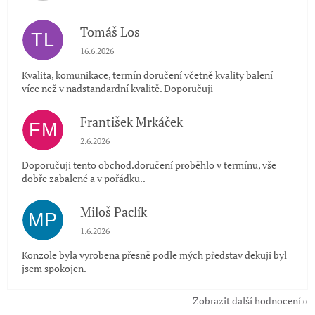
Tomáš Los
TL
Hodnocení obchodu je 5 z 5 hvězdiček.
16.6.2026
Kvalita, komunikace, termín doručení včetně kvality balení
více než v nadstandardní kvalitě. Doporučuji
František Mrkáček
FM
Hodnocení obchodu je 5 z 5 hvězdiček.
2.6.2026
Doporučuji tento obchod.doručení proběhlo v termínu, vše
dobře zabalené a v pořádku..
Miloš Paclík
MP
Hodnocení obchodu je 5 z 5 hvězdiček.
1.6.2026
Konzole byla vyrobena přesně podle mých představ dekuji byl
jsem spokojen.
Zobrazit další hodnocení