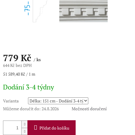
779 Kč
/ ks
644 Kč bez DPH
Měrná
51 589,40 Kč / 1 m
cena:
Dodání 3-4 týdny
Varianta
Můžeme doručit do:
24.8.2026
Možnosti doručení
Přidat do košíku