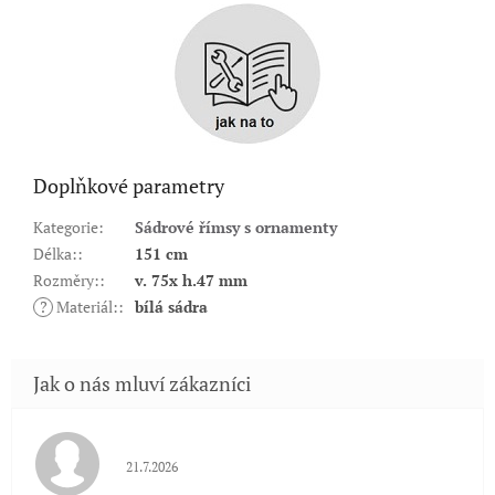
Doplňkové parametry
Kategorie
:
Sádrové římsy s ornamenty
Délka:
:
151 cm
Rozměry:
:
v. 75x h.47 mm
?
Materiál:
:
bílá sádra
Hodnocení obchodu je 5 z 5 hvězdiček.
21.7.2026