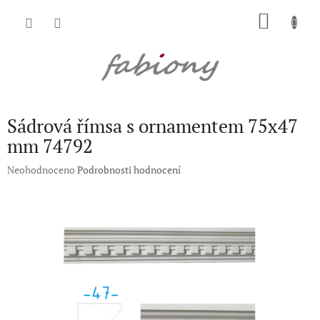
Přejít
NÁKU
na
obsah
KOŠÍK
Sádrová římsa s ornamentem 75x47
mm 74792
Průměrné
Neohodnoceno
Podrobnosti hodnocení
hodnocení
produktu
je
0,0
z
5
hvězdiček.