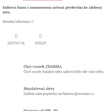
Sádrová římsa s ornamentem určená především ke zdobení
stěn.
Detailní informace
ZEPTAT SE
SDÍLET
Chci vzorek ZDARMA
Čtyři vzorky fasádní nebo sádrové lišty dle vaší volby.
Množstevní slevy
Zašlete nám poptávku na fabiony@seznam.cz
Doprava od 299,- Kč