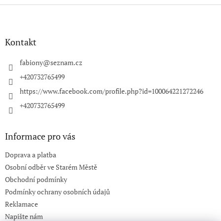
Z
á
p
a
Kontakt
t
í
fabiony
@
seznam.cz
+420732765499
https://www.facebook.com/profile.php?id=100064221272246
+420732765499
Informace pro vás
Doprava a platba
Osobní odběr ve Starém Městě
Obchodní podmínky
Podmínky ochrany osobních údajů
Reklamace
Napište nám