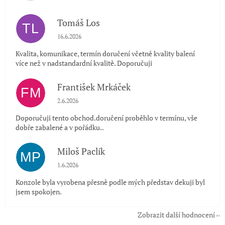
Tomáš Los
TL
Hodnocení obchodu je 5 z 5 hvězdiček.
16.6.2026
Kvalita, komunikace, termín doručení včetně kvality balení
více než v nadstandardní kvalitě. Doporučuji
František Mrkáček
FM
Hodnocení obchodu je 5 z 5 hvězdiček.
2.6.2026
Doporučuji tento obchod.doručení proběhlo v termínu, vše
dobře zabalené a v pořádku..
Miloš Paclík
MP
Hodnocení obchodu je 5 z 5 hvězdiček.
1.6.2026
Konzole byla vyrobena přesně podle mých představ dekuji byl
jsem spokojen.
Zobrazit další hodnocení