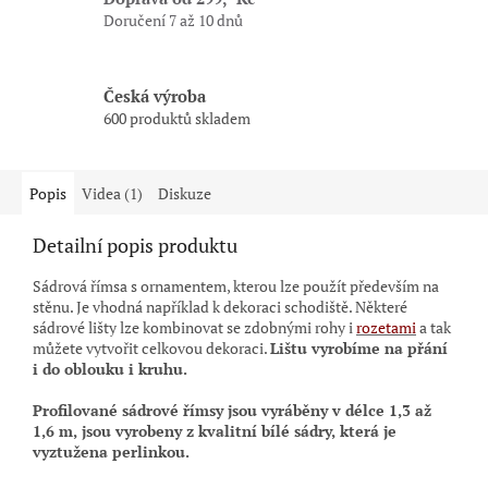
Doručení 7 až 10 dnů
Česká výroba
600 produktů skladem
Popis
Videa (1)
Diskuze
Detailní popis produktu
Sádrová římsa s ornamentem, kterou lze použít především na
stěnu. Je vhodná například k dekoraci schodiště. Některé
sádrové lišty lze kombinovat se zdobnými rohy i
rozetami
a tak
můžete vytvořit celkovou dekoraci.
Lištu vyrobíme na přání
i do oblouku i kruhu.
Profilované sádrové římsy jsou vyráběny
v délce 1,3 až
1,6 m,
jsou vyrobeny z kvalitní bílé sádry, která je
vyztužena perlinkou.