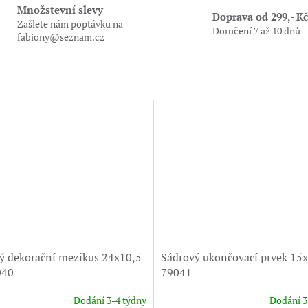
Množstevní slevy
Doprava od 299,- Kč
Zašlete nám poptávku na
Doručení 7 až 10 dnů
fabiony@seznam.cz
ý dekorační mezikus 24x10,5
Sádrový ukončovací prvek 15
040
79041
Dodání 3-4 týdny
Dodání 3