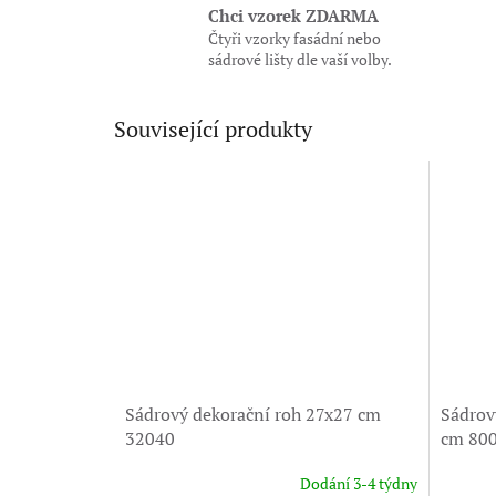
Chci vzorek ZDARMA
Čtyři vzorky fasádní nebo
sádrové lišty dle vaší volby.
Související produkty
Sádrový dekorační roh 27x27 cm
Sádrov
32040
cm 80
Dodání 3-4 týdny