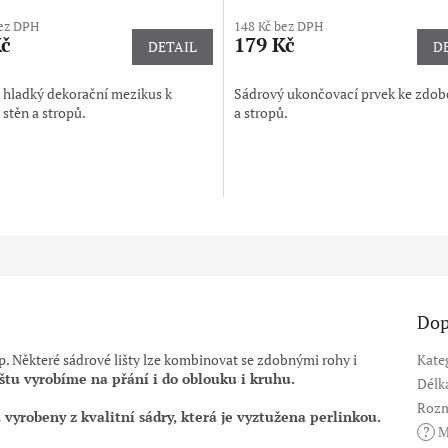
bez DPH
148 Kč bez DPH
Kč
179 Kč
DETAIL
D
 hladký dekorační mezikus k
Sádrový ukončovací prvek ke zdob
stěn a stropů.
a stropů.
Dop
rop. Některé sádrové lišty lze kombinovat se zdobnými rohy i
Kate
štu vyrobíme na přání i do oblouku i kruhu.
Délk
Rozm
u vyrobeny z kvalitní sádry, která je vyztužena perlinkou.
?
M