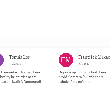
Tomáš Los
František Mrkáč
L
FM
Hodnocení obchodu je 5 z 5 hvězdiček.
Hodnocení obchodu je
16.6.2026
2.6.2026
a, komunikace, termín doručení
Doporučuji tento obchod.doručen
kvality balení více než v
proběhlo v termínu, vše dobře
ndardní kvalitě. Doporučuji
zabalené a v pořádku..