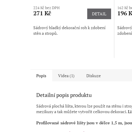
224 Kč bez DPH
162 Kč 
271 Kč
196 
DETAIL
Sádrový hladký dekorační roh k zdobení
Sádrový
stěn a stropů.
zdobení 
Popis
Videa (1)
Diskuze
Detailní popis produktu
Sádrová plochá lišta, kterou lze použít na stěnu i st
mezikusy a tak můžete vytvořit celkovou dekoraci.
Li
Profilované sádrové lišty jsou
v délce 1,5 m,
jso