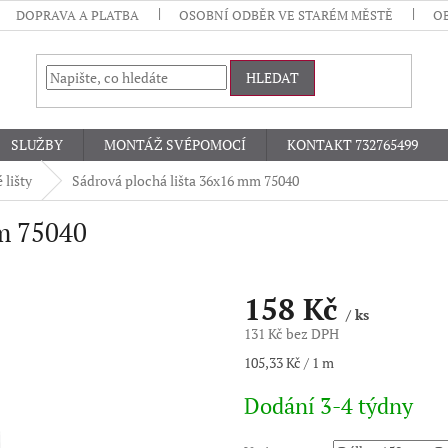
DOPRAVA A PLATBA
OSOBNÍ ODBĚR VE STARÉM MĚSTĚ
O
HLEDAT
SLUŽBY
MONTÁŽ SVÉPOMOCÍ
KONTAKT 732765499
 lišty
Sádrová plochá lišta 36x16 mm 75040
mm 75040
158 Kč
/ ks
131 Kč bez DPH
Měrná
105,33 Kč / 1 m
cena:
Dodání 3-4 týdny