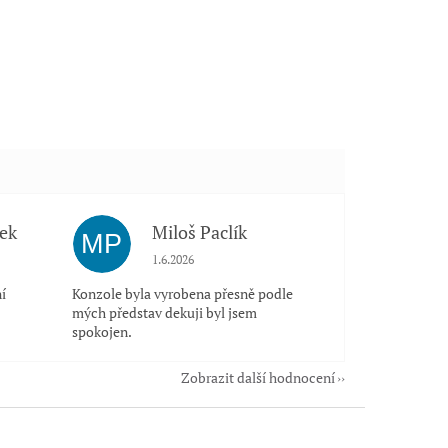
ek
Miloš Paclík
MP
 5 z 5 hvězdiček.
Hodnocení obchodu je 5 z 5 hvězdiček.
1.6.2026
í
Konzole byla vyrobena přesně podle
mých představ dekuji byl jsem
spokojen.
Zobrazit další hodnocení