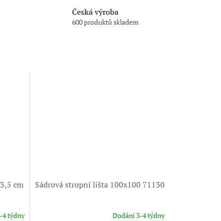
Česká výroba
600 produktů skladem
x3,5 cm
Sádrová stropní lišta 100x100 71130
-4 týdny
Dodání 3-4 týdny
Průměrné