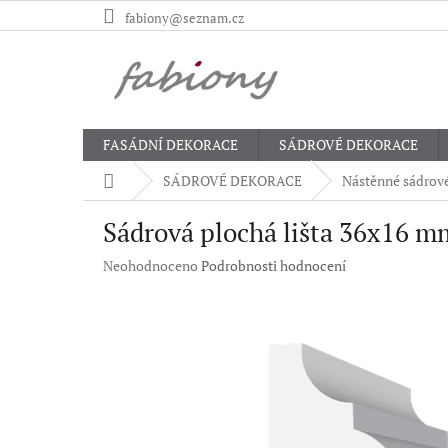
Přejít
fabiony@seznam.cz
na
obsah
FASÁDNÍ DEKORACE
SÁDROVÉ DEKORACE
Domů
SÁDROVÉ DEKORACE
Nástěnné sádrové
Sádrová plochá lišta 36x16 
Průměrné
Neohodnoceno
Podrobnosti hodnocení
hodnocení
produktu
je
0,0
z
5
hvězdiček.