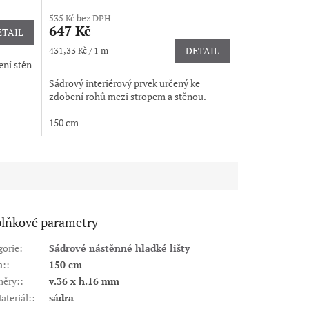
hodnocení
535 Kč bez DPH
produktu
647 Kč
ETAIL
je
5,0
Měrná
431,33 Kč / 1 m
DETAIL
z
cena:
ení stěn
5
Sádrový interiérový prvek určený ke
hvězdiček.
zdobení rohů mezi stropem a stěnou.
150 cm
lňkové parametry
gorie
:
Sádrové nástěnné hladké lišty
a:
:
150 cm
ěry:
:
v.36 x h.16 mm
ateriál:
:
sádra