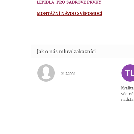
LEPIDLA PRO SÁDROVÉ PRVKY
MONTÁŽNÍ NÁVOD SVÉPOMOCÍ
T
Hodnocení obchodu je 5 z 5 hvězdiček.
21.7.2026
Kvalit
včetně 
nadsta
Z
á