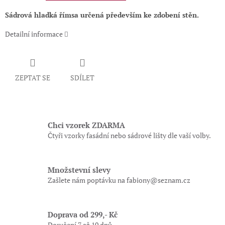
Sádrová hladká římsa určená především ke zdobení stěn.
Detailní informace
ZEPTAT SE
SDÍLET
Chci vzorek ZDARMA
Čtyři vzorky fasádní nebo sádrové lišty dle vaší volby.
Množstevní slevy
Zašlete nám poptávku na fabiony@seznam.cz
Doprava od 299,- Kč
Doručení 7 až 10 dnů