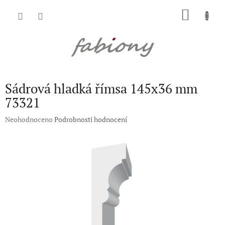
Přejít
NÁKU
na
obsah
KOŠÍK
Sádrová hladká římsa 145x36 mm
73321
Průměrné
Neohodnoceno
Podrobnosti hodnocení
hodnocení
produktu
je
0,0
z
5
hvězdiček.