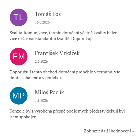
Tomáš Los
TL
Hodnocení obchodu je 5 z 5 hvězdiček.
16.6.2026
Kvalita, komunikace, termín doručení včetně kvality balení
více než v nadstandardní kvalitě. Doporučuji
František Mrkáček
FM
Hodnocení obchodu je 5 z 5 hvězdiček.
2.6.2026
Doporučuji tento obchod.doručení proběhlo v termínu, vše
dobře zabalené a v pořádku..
Miloš Paclík
MP
Hodnocení obchodu je 5 z 5 hvězdiček.
1.6.2026
Konzole byla vyrobena přesně podle mých představ dekuji byl
jsem spokojen.
Zobrazit další hodnocení