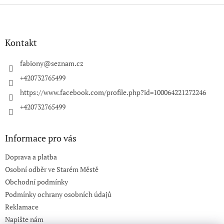
Z
á
p
a
Kontakt
t
í
fabiony
@
seznam.cz
+420732765499
https://www.facebook.com/profile.php?id=100064221272246
+420732765499
Informace pro vás
Doprava a platba
Osobní odběr ve Starém Městě
Obchodní podmínky
Podmínky ochrany osobních údajů
Reklamace
Napište nám