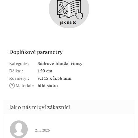
Doplňkové parametry
Kategorie
:
Sádrové hladké římsy
Délka:
:
150 cm
Rozměry:
:
v.145 x h.36 mm
?
Materiál:
:
bílá sádra
Hodnocení obchodu je 5 z 5 hvězdiček.
21.7.2026