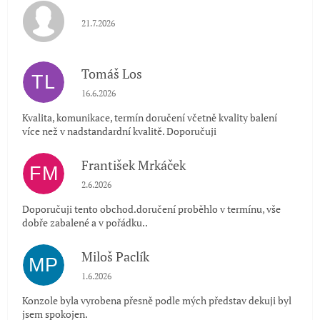
Hodnocení obchodu je 5 z 5 hvězdiček.
21.7.2026
Tomáš Los
TL
Hodnocení obchodu je 5 z 5 hvězdiček.
16.6.2026
Kvalita, komunikace, termín doručení včetně kvality balení
více než v nadstandardní kvalitě. Doporučuji
František Mrkáček
FM
Hodnocení obchodu je 5 z 5 hvězdiček.
2.6.2026
Doporučuji tento obchod.doručení proběhlo v termínu, vše
dobře zabalené a v pořádku..
Miloš Paclík
MP
Hodnocení obchodu je 5 z 5 hvězdiček.
1.6.2026
Konzole byla vyrobena přesně podle mých představ dekuji byl
jsem spokojen.