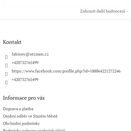
Zobrazit další hodnocení
Z
á
p
a
Kontakt
t
í
fabiony
@
seznam.cz
+420732765499
https://www.facebook.com/profile.php?id=100064221272246
+420732765499
Informace pro vás
Doprava a platba
Osobní odběr ve Starém Městě
Obchodní podmínky
Podmínky ochrany osobních údajů