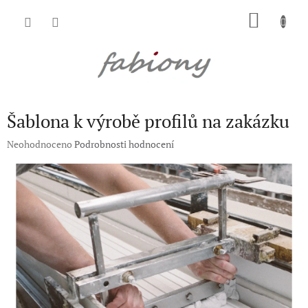
Přejít
NÁKU
na
obsah
KOŠÍK
Šablona k výrobě profilů na zakázku
Průměrné
Neohodnoceno
Podrobnosti hodnocení
hodnocení
produktu
je
0,0
z
5
hvězdiček.