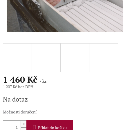
1 460 Kč
/ ks
1 207 Kč bez DPH
Měrná
Na dotaz
cena:
Možnosti doručení
Přidat do košíku