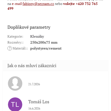
na
e-mail
fabiony@seznam.cz
nebo
volejte +420 732 765
499
Doplňkové parametry
Kategorie
:
Klenáky
Rozměry:
:
250x200x75 mm
?
Materiál:
:
polystyren/cement
Hodnocení obchodu je 5 z 5 hvězdiček.
21.7.2026
Tomáš Los
TL
Hodnocení obchodu je 5 z 5 hvězdiček.
16.6.2026