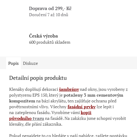
Doprava od 299,- Kč
Doručení 7 až 10 dnů
Česká výroba
600 produktů skladem
Popis
Diskuze
Detailní popis produktu
Klenáky doplňují dekoraci
šambrány
nad okny, jsou vyrobeny z
polystyrenu EPS 150, který je
potaženy 3 mm cementovým
kompozitem
na bázi akrylátu, ten zajišťuje
ochranu před
povětrnostními vlivy.
Všechny
fasádní prvky
lze lepit i
na
zateplenou fasádu. Vyrobíme vámi
kopii
původního
tvaru
na fasádě. Na zakázku jsme schopni vyrobit
klenáky, dle přání zákazníka.
Pokud nenajdete to co hledáte v naší nabídce, zašlete poptávku