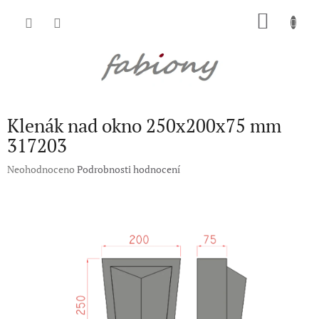
Přejít
NÁKU
na
obsah
KOŠÍK
Klenák nad okno 250x200x75 mm
317203
Průměrné
Neohodnoceno
Podrobnosti hodnocení
hodnocení
produktu
je
0,0
z
5
hvězdiček.