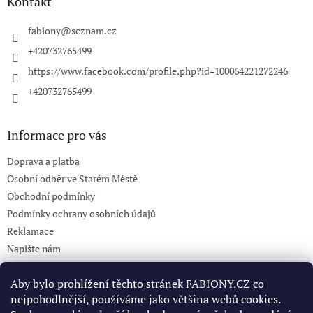
a
Kontakt
t
í
fabiony
@
seznam.cz
+420732765499
https://www.facebook.com/profile.php?id=100064221272246
+420732765499
Informace pro vás
Doprava a platba
Osobní odběr ve Starém Městě
Obchodní podmínky
Podmínky ochrany osobních údajů
Reklamace
Napište nám
KONTAKT 732765499
Aby bylo prohlížení těchto stránek FABIONY.CZ co
nejpohodlnější, používáme jako většina webů cookies.