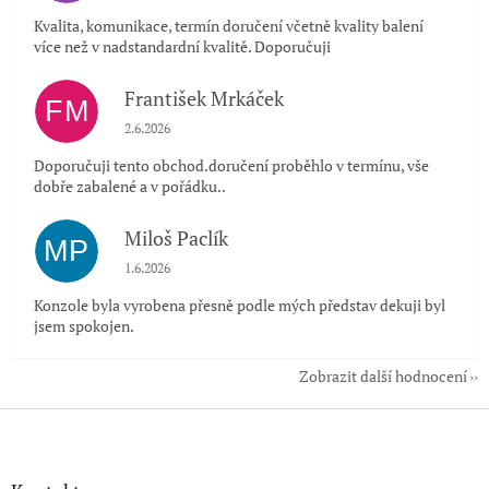
Kvalita, komunikace, termín doručení včetně kvality balení
více než v nadstandardní kvalitě. Doporučuji
František Mrkáček
FM
Hodnocení obchodu je 5 z 5 hvězdiček.
2.6.2026
Doporučuji tento obchod.doručení proběhlo v termínu, vše
dobře zabalené a v pořádku..
Miloš Paclík
MP
Hodnocení obchodu je 5 z 5 hvězdiček.
1.6.2026
Konzole byla vyrobena přesně podle mých představ dekuji byl
jsem spokojen.
Zobrazit další hodnocení
Z
á
p