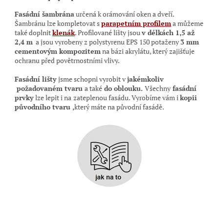
Fasádní šambrána
určená k orámování oken a dveří.
Šambránu lze kompletovat s
parapetním profilem
a můžeme
také doplnit
klenák
. Profilované lišty jsou
v délkách 1,5 až
2,4 m
a jsou vyrobeny z polystyrenu EPS 150 potaženy
3 mm
cementovým kompozitem
na bázi akrylátu, který zajišťuje
ochranu před povětrnostními vlivy.
Fasádní lišty
jsme schopni vyrobit v
jakémkoliv
požadovaném tvaru
a také
do oblouku.
Všechny
fasádní
prvky
lze lepit i na
zateplenou fasádu. Vyrobíme vám i
kopii
původního tvaru ,
který máte na původní
fasádě.