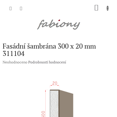
Přejít
NÁKU
na
obsah
KOŠÍK
Fasádní šambrána 300 x 20 mm
311104
Průměrné
Neohodnoceno
Podrobnosti hodnocení
hodnocení
produktu
je
0,0
z
5
hvězdiček.