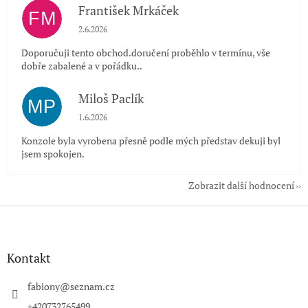
František Mrkáček
FM
Hodnocení obchodu je 5 z 5 hvězdiček.
2.6.2026
Doporučuji tento obchod.doručení proběhlo v termínu, vše
dobře zabalené a v pořádku..
Miloš Paclík
MP
Hodnocení obchodu je 5 z 5 hvězdiček.
1.6.2026
Konzole byla vyrobena přesně podle mých představ dekuji byl
jsem spokojen.
Zobrazit další hodnocení
Z
á
p
a
Kontakt
t
í
fabiony
@
seznam.cz
+420732765499