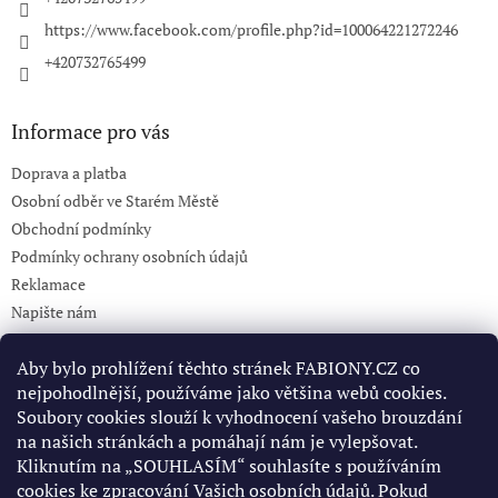
https://www.facebook.com/profile.php?id=100064221272246
+420732765499
Informace pro vás
Doprava a platba
Osobní odběr ve Starém Městě
Obchodní podmínky
Podmínky ochrany osobních údajů
Reklamace
Napište nám
KONTAKT 732765499
Aby bylo prohlížení těchto stránek FABIONY.CZ co
nejpohodlnější, používáme jako většina webů cookies.
Soubory cookies slouží k vyhodnocení vašeho brouzdání
Pinterest
na našich stránkách a pomáhají nám je vylepšovat.
Kliknutím na „SOUHLASÍM“ souhlasíte s používáním
cookies ke zpracování Vašich osobních údajů. Pokud