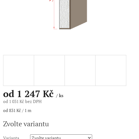
od
1 247 Kč
/ ks
od
1 031 Kč
bez DPH
Měrná
od 831 Kč / 1 m
cena:
Zvolte variantu
Varianta