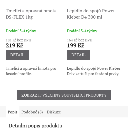
Tmelící a opravná hmota
Lepidlo do spojů Power
DS-FLEX 1kg
Kleber D4 300 ml
Dodání 3-4 týdny
Dodání 3-4 týdny
181 Kč bez DPH
164 Kč bez DPH
219 Kč
199 Kč
DETAIL
DETAIL
Tmelící a opravná hmota pro
Lepidlo do spojů Power Kleber
fasádní profily.
D4 v kartuši pro fasádní prvky.
ZOBRAZIT VŠECHNY SOUVISEJÍCÍ PRODUKTY
Popis
Podobné (8)
Diskuze
Detailní popis produktu