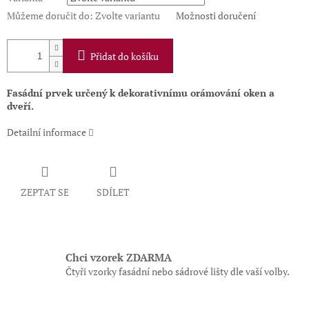
Můžeme doručit do:
Zvolte variantu
Možnosti doručení
Přidat do košíku
Fasádní prvek určený k dekorativnímu orámování oken a
dveří.
Detailní informace
ZEPTAT SE
SDÍLET
Chci vzorek ZDARMA
Čtyři vzorky fasádní nebo sádrové lišty dle vaší volby.