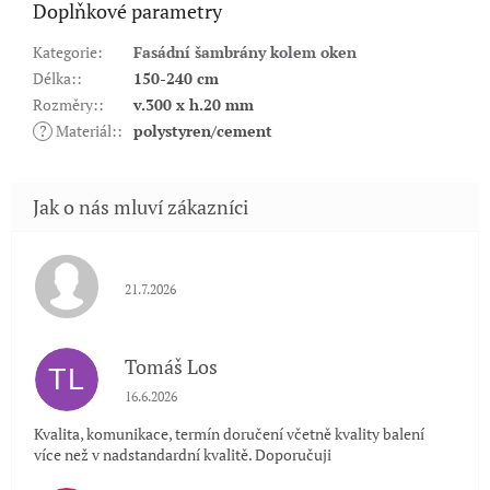
Doplňkové parametry
Kategorie
:
Fasádní šambrány kolem oken
Délka:
:
150-240 cm
Rozměry:
:
v.300 x h.20 mm
?
Materiál:
:
polystyren/cement
Hodnocení obchodu je 5 z 5 hvězdiček.
21.7.2026
Tomáš Los
TL
Hodnocení obchodu je 5 z 5 hvězdiček.
16.6.2026
Kvalita, komunikace, termín doručení včetně kvality balení
více než v nadstandardní kvalitě. Doporučuji