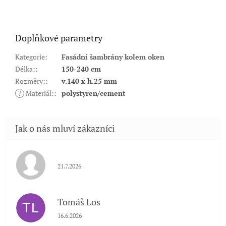
Doplňkové parametry
Kategorie
:
Fasádní šambrány kolem oken
Délka:
:
150-240 cm
Rozměry:
:
v.140 x h.25 mm
?
Materiál:
:
polystyren/cement
Hodnocení obchodu je 5 z 5 hvězdiček.
21.7.2026
Tomáš Los
TL
Hodnocení obchodu je 5 z 5 hvězdiček.
16.6.2026