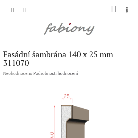
Přejít
NÁKU
na
obsah
KOŠÍK
Fasádní šambrána 140 x 25 mm
311070
Průměrné
Neohodnoceno
Podrobnosti hodnocení
hodnocení
produktu
je
0,0
z
5
hvězdiček.