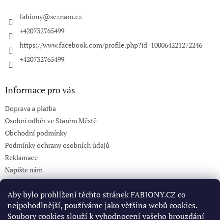
t
í
fabiony
@
seznam.cz
+420732765499
https://www.facebook.com/profile.php?id=100064221272246
+420732765499
Informace pro vás
Doprava a platba
Osobní odběr ve Starém Městě
Obchodní podmínky
Podmínky ochrany osobních údajů
Reklamace
Napište nám
KONTAKT 732765499
Aby bylo prohlížení těchto stránek FABIONY.CZ co
nejpohodlnější, používáme jako většina webů cookies.
Soubory cookies slouží k vyhodnocení vašeho brouzdání
Pinterest