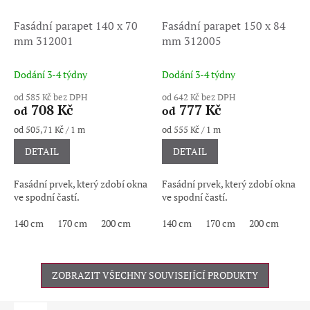
Fasádní parapet 140 x 70
Fasádní parapet 150 x 84
mm 312001
mm 312005
Dodání 3-4 týdny
Dodání 3-4 týdny
od 585 Kč bez DPH
od 642 Kč bez DPH
708 Kč
777 Kč
od
od
Měrná
Měrná
od 505,71 Kč / 1 m
od 555 Kč / 1 m
cena:
cena:
DETAIL
DETAIL
Fasádní prvek, který zdobí okna
Fasádní prvek, který zdobí okna
ve spodní častí.
ve spodní častí.
140 cm
170 cm
200 cm
140 cm
170 cm
200 cm
ZOBRAZIT VŠECHNY SOUVISEJÍCÍ PRODUKTY