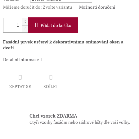
Můžeme doručit do:
Zvolte variantu
Možnosti doručení
Přidat do košíku
Fasádní prvek určený k dekorativnímu orámování oken a
dveří.
Detailní informace
ZEPTAT SE
SDÍLET
Chci vzorek ZDARMA
Čtyři vzorky fasádní nebo sádrové lišty dle vaší volby.