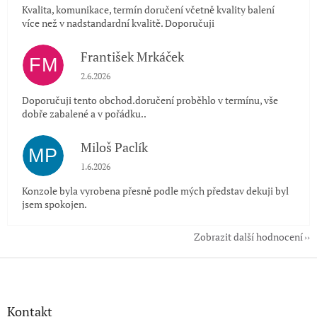
Kvalita, komunikace, termín doručení včetně kvality balení
více než v nadstandardní kvalitě. Doporučuji
František Mrkáček
FM
Hodnocení obchodu je 5 z 5 hvězdiček.
2.6.2026
Doporučuji tento obchod.doručení proběhlo v termínu, vše
dobře zabalené a v pořádku..
Miloš Paclík
MP
Hodnocení obchodu je 5 z 5 hvězdiček.
1.6.2026
Konzole byla vyrobena přesně podle mých představ dekuji byl
jsem spokojen.
Zobrazit další hodnocení
Z
á
p
a
Kontakt