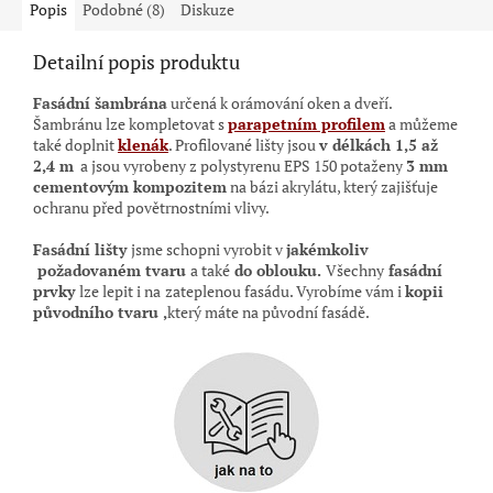
Popis
Podobné (8)
Diskuze
Detailní popis produktu
Fasádní šambrána
určená k orámování oken a dveří.
Šambránu lze kompletovat s
parapetním profilem
a můžeme
také doplnit
klenák
. Profilované lišty jsou
v délkách 1,5 až
2,4 m
a jsou vyrobeny z polystyrenu EPS 150 potaženy
3 mm
cementovým kompozitem
na bázi akrylátu, který zajišťuje
ochranu před povětrnostními vlivy.
Fasádní lišty
jsme schopni vyrobit v
jakémkoliv
požadovaném tvaru
a také
do oblouku.
Všechny
fasádní
prvky
lze lepit i na
zateplenou fasádu. Vyrobíme vám i
kopii
původního tvaru ,
který máte na původní
fasádě.