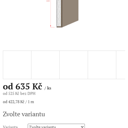
od
635 Kč
/ ks
od
525 Kč
bez DPH
Měrná
od 422,78 Kč / 1 m
cena:
Zvolte variantu
Varianta