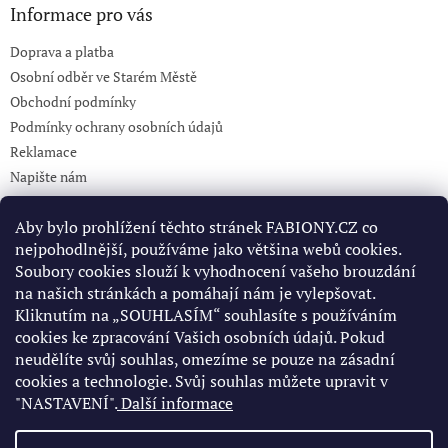
Informace pro vás
Doprava a platba
Osobní odběr ve Starém Městě
Obchodní podmínky
Podmínky ochrany osobních údajů
Reklamace
Napište nám
KONTAKT 732765499
Aby bylo prohlížení těchto stránek FABIONY.CZ co
nejpohodlnější, používáme jako většina webů cookies.
Soubory cookies slouží k vyhodnocení vašeho brouzdání
Pinterest
na našich stránkách a pomáhají nám je vylepšovat.
Kliknutím na „SOUHLASÍM“ souhlasíte s používáním
cookies ke zpracování Vašich osobních údajů. Pokud
Facebook
neudělíte svůj souhlas, omezíme se pouze na zásadní
cookies a technologie. Svůj souhlas můžete upravit v
"NASTAVENÍ".
Další informace