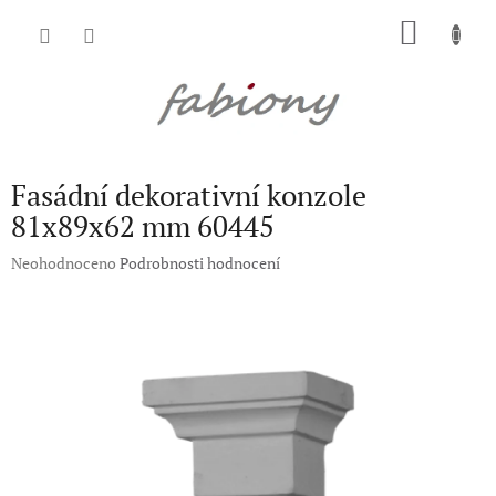
Přejít
NÁKU
na
obsah
KOŠÍK
Fasádní dekorativní konzole
81x89x62 mm 60445
Průměrné
Neohodnoceno
Podrobnosti hodnocení
hodnocení
produktu
je
0,0
z
5
hvězdiček.