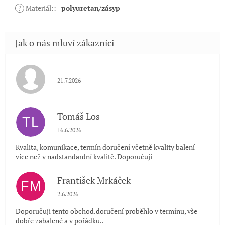
?
Materiál:
:
polyuretan/zásyp
Hodnocení obchodu je 5 z 5 hvězdiček.
21.7.2026
Tomáš Los
TL
Hodnocení obchodu je 5 z 5 hvězdiček.
16.6.2026
Kvalita, komunikace, termín doručení včetně kvality balení
více než v nadstandardní kvalitě. Doporučuji
František Mrkáček
FM
Hodnocení obchodu je 5 z 5 hvězdiček.
2.6.2026
Doporučuji tento obchod.doručení proběhlo v termínu, vše
dobře zabalené a v pořádku..