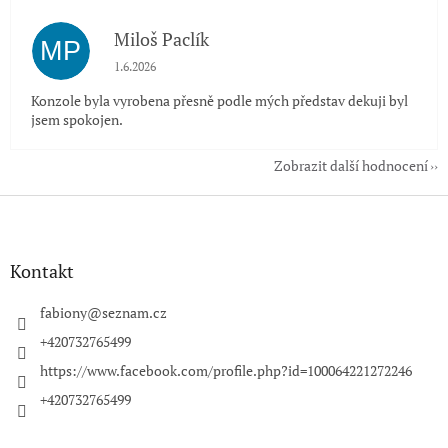
Miloš Paclík
MP
Hodnocení obchodu je 5 z 5 hvězdiček.
1.6.2026
Konzole byla vyrobena přesně podle mých představ dekuji byl
jsem spokojen.
Zobrazit další hodnocení
Z
á
p
a
Kontakt
t
í
fabiony
@
seznam.cz
+420732765499
https://www.facebook.com/profile.php?id=100064221272246
+420732765499