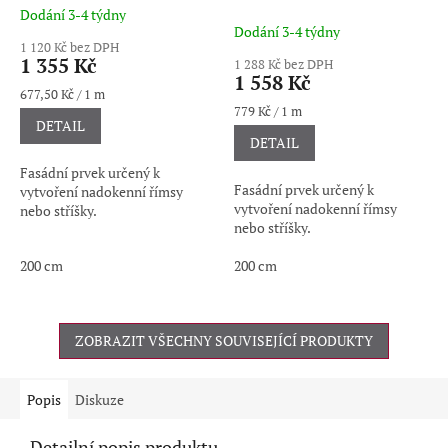
Dodání 3-4 týdny
Průměrné
Dodání 3-4 týdny
hodnocení
1 120 Kč bez DPH
produktu
1 355 Kč
1 288 Kč bez DPH
je
1 558 Kč
5,0
Měrná
677,50 Kč / 1 m
cena:
Měrná
779 Kč / 1 m
z
DETAIL
cena:
5
DETAIL
hvězdiček.
Fasádní prvek určený k
Fasádní prvek určený k
vytvoření nadokenní římsy
vytvoření nadokenní římsy
nebo stříšky.
nebo stříšky.
200 cm
200 cm
ZOBRAZIT VŠECHNY SOUVISEJÍCÍ PRODUKTY
Popis
Diskuze
Detailní popis produktu