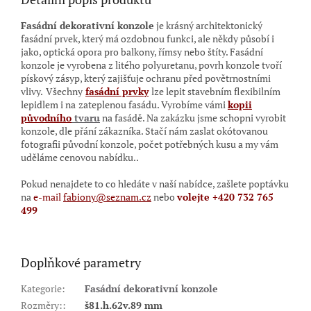
Fasádní dekorativní konzole
je krásný architektonický
fasádní prvek, který má ozdobnou funkci, ale někdy působí i
jako, optická opora pro balkony, římsy nebo štíty. Fasádní
konzole je vyrobena z litého polyuretanu, povrh konzole tvoří
pískový zásyp
, který zajišťuje
ochranu před povětrnostními
vlivy.
Všechny
fasádní prvky
lze lepit stavebním flexibilním
lepidlem i na
zateplenou fasádu. Vyrobíme vámi
kopii
původního
tvaru
na fasádě. Na zakázku jsme schopni vyrobit
konzole, dle přání zákazníka. Stačí nám zaslat okótovanou
fotografii původní konzole, počet potřebných kusu a my vám
uděláme cenovou nabídku..
Pokud nenajdete to co hledáte v naší nabídce, zašlete poptávku
na
e-mail
fabiony@seznam.cz
nebo
volejte +420 732 765
499
Doplňkové parametry
Kategorie
:
Fasádní dekorativní konzole
Rozměry:
:
š81.h.62v.89 mm